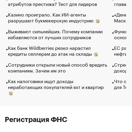
атрибутов престижа? Тест для лидеров
глава к
Казино проиграло. Как ИИ-агенты
«Деньги
разрушают букмекерскую индустрию
Маск в 
Выживают сильнейших. Почему компании
Функции
избавляются от лучших сотрудников
основ э
Как банк Wildberries резко нарастил
ЕС раз
кредиты селлерам до атак на склады
нефти —
Сотрудники открыли новый способ вредить
Стресс 
компаниям. Зачем им это
доходов
Как налоговики ищут доходы
Что обв
неработающих покупателей яхт и квартир
для Tel
Регистрация ФНС