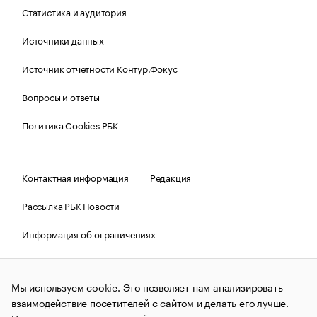
Статистика и аудитория
Источники данных
Источник отчетности Контур.Фокус
Вопросы и ответы
Политика Cookies РБК
Контактная информация
Редакция
Рассылка РБК Новости
Информация об ограничениях
Правовая информация
О соблюдении авторских прав
Мы используем cookie. Это позволяет нам анализировать
© АО «РОСБИЗНЕСКОНСАЛТИНГ»,
1995–2026.
Сообщения
и материалы информационного агентства «РБК»
взаимодействие посетителей с сайтом и делать его лучше.
(зарегистрировано Федеральной службой по надзору в сфере