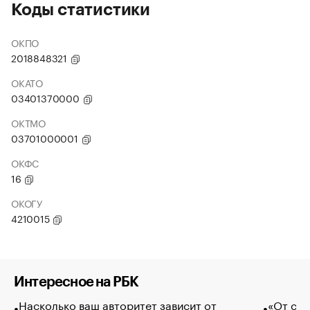
Коды статистики
ОКПО
2018848321
ОКАТО
03401370000
ОКТМО
03701000001
ОКФС
16
ОКОГУ
4210015
Интересное на РБК
Насколько ваш авторитет зависит от
«От спо