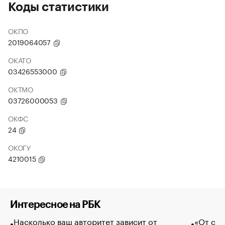
Коды статистики
ОКПО
2019064057
ОКАТО
03426553000
ОКТМО
03726000053
ОКФС
24
ОКОГУ
4210015
Интересное на РБК
Насколько ваш авторитет зависит от
«От спо