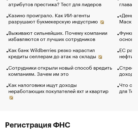
атрибутов престижа? Тест для лидеров
глава к
Казино проиграло. Как ИИ-агенты
«Деньги
разрушают букмекерскую индустрию
Маск в 
Выживают сильнейших. Почему компании
Функции
избавляются от лучших сотрудников
основ э
Как банк Wildberries резко нарастил
ЕС раз
кредиты селлерам до атак на склады
нефти —
Сотрудники открыли новый способ вредить
Стресс 
компаниям. Зачем им это
доходов
Как налоговики ищут доходы
Что обв
неработающих покупателей яхт и квартир
для Tel
Регистрация ФНС