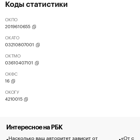
Коды статистики
ОКПО
2019610655
ОКАТО
03210807001
ОКТМО
03610407101
ОКФС
16
ОКОГУ
4210015
Интересное на РБК
Насколько ваш авторитет зависит от
«От спо