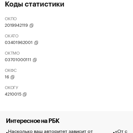
Коды статистики
ОКПО
2019942119
ОКАТО
03401962001
ОКТМО
03701000111
ОКФС
16
ОКОГУ
4210015
Интересное на РБК
Насколько ваш авторитет зависит от
«От спо