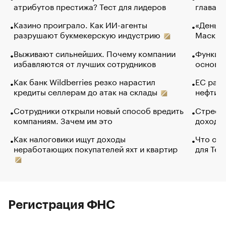
атрибутов престижа? Тест для лидеров
глава к
Казино проиграло. Как ИИ-агенты
«Деньги
разрушают букмекерскую индустрию
Маск в 
Выживают сильнейших. Почему компании
Функции
избавляются от лучших сотрудников
основ э
Как банк Wildberries резко нарастил
ЕС раз
кредиты селлерам до атак на склады
нефти —
Сотрудники открыли новый способ вредить
Стресс 
компаниям. Зачем им это
доходов
Как налоговики ищут доходы
Что обв
неработающих покупателей яхт и квартир
для Tel
Регистрация ФНС