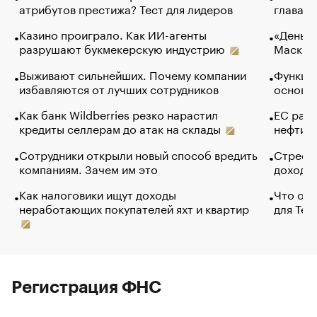
атрибутов престижа? Тест для лидеров
глава к
Казино проиграло. Как ИИ-агенты
«Деньги
разрушают букмекерскую индустрию
Маск в 
Выживают сильнейших. Почему компании
Функции
избавляются от лучших сотрудников
основ э
Как банк Wildberries резко нарастил
ЕС раз
кредиты селлерам до атак на склады
нефти —
Сотрудники открыли новый способ вредить
Стресс 
компаниям. Зачем им это
доходов
Как налоговики ищут доходы
Что обв
неработающих покупателей яхт и квартир
для Tel
Регистрация ФНС