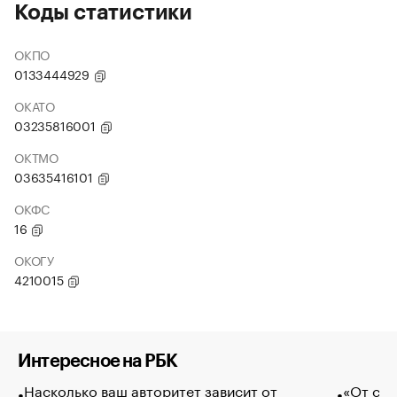
Коды статистики
ОКПО
0133444929
ОКАТО
03235816001
ОКТМО
03635416101
ОКФС
16
ОКОГУ
4210015
Интересное на РБК
Насколько ваш авторитет зависит от
«От спо