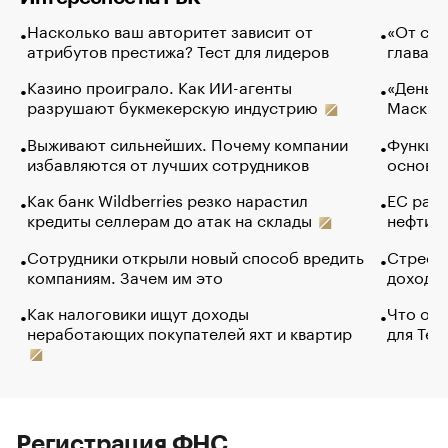
Насколько ваш авторитет зависит от
«От спо
атрибутов престижа? Тест для лидеров
глава к
Казино проиграло. Как ИИ-агенты
«Деньги
разрушают букмекерскую индустрию
Маск в 
Выживают сильнейших. Почему компании
Функции
избавляются от лучших сотрудников
основ э
Как банк Wildberries резко нарастил
ЕС раз
кредиты селлерам до атак на склады
нефти —
Сотрудники открыли новый способ вредить
Стресс 
компаниям. Зачем им это
доходов
Как налоговики ищут доходы
Что обв
неработающих покупателей яхт и квартир
для Tel
Регистрация ФНС