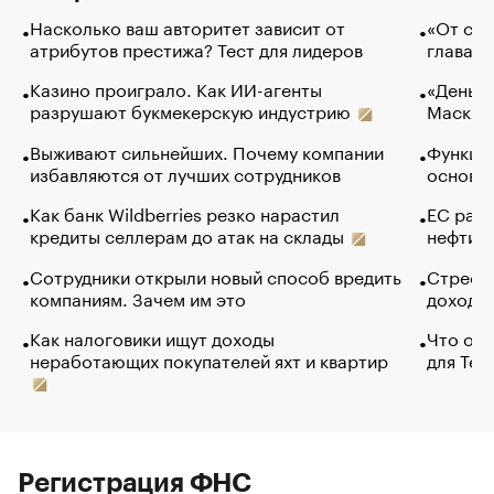
Насколько ваш авторитет зависит от
«От спо
атрибутов престижа? Тест для лидеров
глава к
Казино проиграло. Как ИИ-агенты
«Деньги
разрушают букмекерскую индустрию
Маск в 
Выживают сильнейших. Почему компании
Функции
избавляются от лучших сотрудников
основ э
Как банк Wildberries резко нарастил
ЕС раз
кредиты селлерам до атак на склады
нефти —
Сотрудники открыли новый способ вредить
Стресс 
компаниям. Зачем им это
доходов
Как налоговики ищут доходы
Что обв
неработающих покупателей яхт и квартир
для Tel
Регистрация ФНС