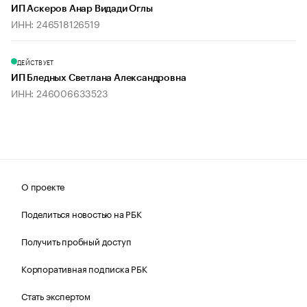
ИП Аскеров Анар Видади Оглы
ИНН: 246518126519
ДЕЙСТВУЕТ
ИП Бледных Светлана Александровна
ИНН: 246006633523
О проекте
Поделиться новостью на РБК
Получить пробный доступ
Корпоративная подписка РБК
Стать экспертом