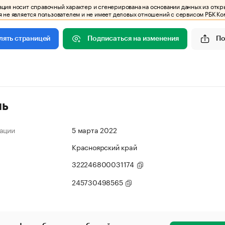
ия носит справочный характер и сгенерирована на основании данных из откр
 не является пользователем и не имеет деловых отношений с сервисом РБК Ко
Подписаться на изменения
По
лять страницей
ль
ации
5 марта 2022
Красноярский край
322246800031174
245730498565