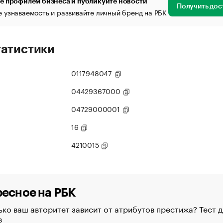
е профилем бизнеса и публикуйте новости
Получить дос
 узнаваемость и развивайте личный бренд на РБК
татистики
0117948047
04429367000
04729000001
16
4210015
есное на РБК
ко ваш авторитет зависит от атрибутов престижа? Тест д
в