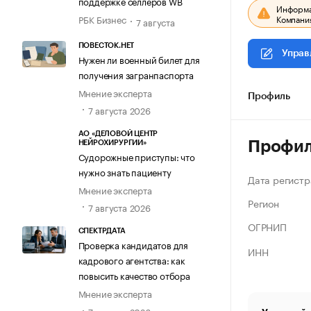
поддержке селлеров WB
Информац
Компания
РБК Бизнес
7 августа
ПОВЕСТОК.НЕТ
Управ
Нужен ли военный билет для
получения загранпаспорта
Мнение эксперта
Профиль
7 августа 2026
АО «ДЕЛОВОЙ ЦЕНТР
Профи
НЕЙРОХИРУРГИИ»
Судорожные приступы: что
нужно знать пациенту
Дата регистр
Мнение эксперта
Регион
7 августа 2026
ОГРНИП
СПЕКТРДАТА
Проверка кандидатов для
ИНН
кадрового агентства: как
повысить качество отбора
Мнение эксперта
7 августа 2026