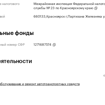
 налогового
Межрайонная инспекция Федеральной налог
службы № 23 по Красноярскому краю
вой
660133,Красноярск г,Партизана Железняка 
ьные фонды
нный номер СФР
1271687574
еятельности
обслуживание и ремонт автотранспортных средств