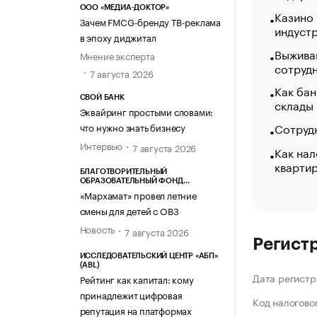
ООО «МЕДИА-ДОКТОР»
Казино
Зачем FMCG-бренду ТВ-реклама
индуст
в эпоху диджитал
Выжива
Мнение эксперта
сотруд
7 августа 2026
Как бан
СВОЙ БАНК
склады
Эквайринг простыми словами:
Сотрудн
что нужно знать бизнесу
Интервью
7 августа 2026
Как нал
кварти
БЛАГОТВОРИТЕЛЬНЫЙ
ОБРАЗОВАТЕЛЬНЫЙ ФОНД
«МАРХАМАТ»
«Мархамат» провел летние
смены для детей с ОВЗ
Новость
7 августа 2026
Регист
ИССЛЕДОВАТЕЛЬСКИЙ ЦЕНТР «АБП»
(ABL)
Дата регистр
Рейтинг как капитал: кому
принадлежит цифровая
Код налогово
репутация на платформах