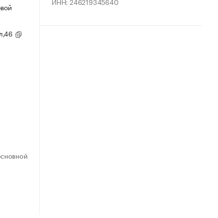
ИНН: 246219345640
овой
ул,46
ОСНОВНОЙ