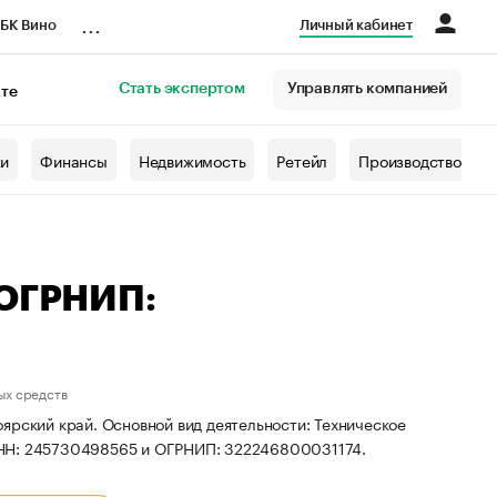
...
БК Вино
Личный кабинет
Стать экспертом
Управлять компанией
кте
азета
жи
Финансы
Недвижимость
Ретейл
Производство
 ОГРНИП:
ых средств
ярский край. Основной вид деятельности: Техническое
ИНН: 245730498565 и ОГРНИП: 322246800031174.