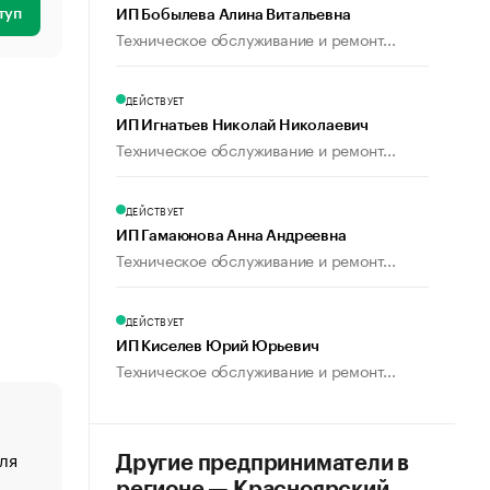
туп
ИП Бобылева Алина Витальевна
Техническое обслуживание и ремонт...
ДЕЙСТВУЕТ
ИП Игнатьев Николай Николаевич
Техническое обслуживание и ремонт...
ДЕЙСТВУЕТ
ИП Гамаюнова Анна Андреевна
Техническое обслуживание и ремонт...
ДЕЙСТВУЕТ
ИП Киселев Юрий Юрьевич
Техническое обслуживание и ремонт...
ля
«От спорта тело стареет иначе». Как живет глава ко
Другие предприниматели в
создавшей GTA