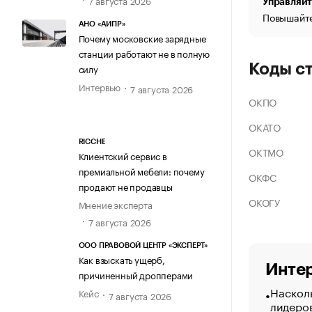
Управляйт
Повышайте
АНО «АИПР»
Почему московские зарядные
станции работают не в полную
Коды с
силу
Интервью
7 августа 2026
ОКПО
ОКАТО
RICCHE
ОКТМО
Клиентский сервис в
премиальной мебели: почему
ОКФС
продают не продавцы
ОКОГУ
Мнение эксперта
7 августа 2026
ООО ПРАВОВОЙ ЦЕНТР «ЭКСПЕРТ»
Как взыскать ущерб,
Интер
причиненный дропперами
Насколь
Кейс
7 августа 2026
лидеро