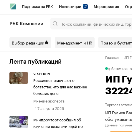
Подписка на РБК
Инвестиции
Мероприятия
Отр
Спорт
Школа управления РБК
РБК Образование
РБ
РБК Компании
Город
Стиль
Крипто
РБК Бизнес-среда
Дискусси
Выбор редакции
Менеджмент и HR
Право и бухгал
Спецпроекты СПб
Конференции СПб
Спецпроекты
Главная
ИП Г
Технологии и медиа
Финансы
Рынок наличной валют
Лента публикаций
ДЕЙСТВУЕТ
ОБНО
VESPERFIN
ИП Г
Россияне не мечтают о
богатстве: что для нас важнее
3222
больших денег
Мнение эксперта
Торговля автом
7 августа 2026
ИП Гулиев Ба
обслуживание
Минпромторг сообщил об
Данные получен
изучении властями идей по