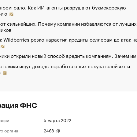
 проиграло. Как ИИ-агенты разрушают букмекерскую
рию
ют сильнейших. Почему компании избавляются от лучших
ников
к Wildberries резко нарастил кредиты селлерам до атак н
ики открыли новый способ вредить компаниям. Зачем им
оговики ищут доходы неработающих покупателей яхт и
р
рация ФНС
ации
5 марта 2022
го органа
2468