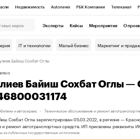
асли
Недвижимость
Autonews
РБК Компании
Телеканал
Р
К Курсы
РБК Life
Тренды
Визионеры
Национальные проекты
Эксперты
Кейсы
Мероприятия
О прое
онный клуб
Исследования
Кредитные рейтинги
Франшизы
Г
терия
IT и технологии
Малый бизнес
Маркетинг и прода
Проверка контрагентов
Политика
Экономика
Бизнес
улиев Байиш Сохбат Оглы
ы
ВЛЕНО
улиев Байиш Сохбат Оглы —
46800031174
обилями и автосервис
Техническое обслуживание и ремонт автотранспортн
йиш Сохбат Оглы зарегистрирован 05.03.2022, в регионе — Красно
 и ремонт автотранспортных средств. ИП присвоены реквизиты 
ы из публичных государственных источников.