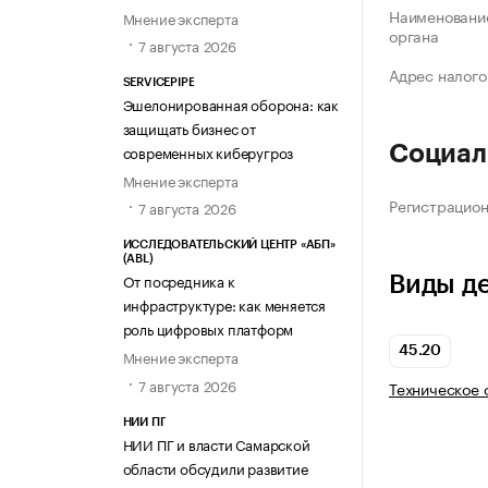
Наименование
Мнение эксперта
органа
7 августа 2026
Адрес налого
SERVICEPIPE
Эшелонированная оборона: как
защищать бизнес от
современных киберугроз
Социал
Мнение эксперта
Регистрацио
7 августа 2026
ИССЛЕДОВАТЕЛЬСКИЙ ЦЕНТР «АБП»
(ABL)
От посредника к
Виды д
инфраструктуре: как меняется
роль цифровых платформ
45.20
Мнение эксперта
7 августа 2026
Техническое 
НИИ ПГ
НИИ ПГ и власти Самарской
области обсудили развитие