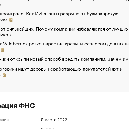
в
 проиграло. Как ИИ-агенты разрушают букмекерскую
рию
ют сильнейших. Почему компании избавляются от лучших
ников
к Wildberries резко нарастил кредиты селлерам до атак н
ики открыли новый способ вредить компаниям. Зачем им
оговики ищут доходы неработающих покупателей яхт и
р
рация ФНС
ации
5 марта 2022