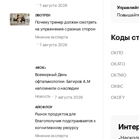
7 августа 2026
Управляйт
Повышайте
ЭВОТРЕН
Почему тренер должен смотреть
на упражнение с разных сторон
Мнение эксперта
Коды с
7 августа 2026
ОКПО
ОКАТО
«МОК»
Всемирный День
ОКТМО
офтальмологии: Багиров А.М
ОКФС
напомнили о наследии
Новость
ОКОГУ
7 августа 2026
АЙСФЛОУ
Рынок продуктов для
благополучия подстраивается к
Интер
когнитивному ресурсу
Мнение эксперта
Насколь