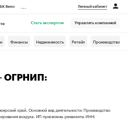
...
БК Вино
Личный кабинет
Стать экспертом
Управлять компанией
кте
азета
жи
Финансы
Недвижимость
Ретейл
Производство
— ОГРНИП:
оярский край. Основной вид деятельности: Производство
нирования воздуха. ИП присвоены реквизиты ИНН: