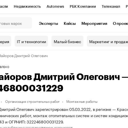
асли
Недвижимость
Autonews
РБК Компании
Телеканал
Р
К Курсы
РБК Life
Тренды
Визионеры
Национальные проекты
Эксперты
Кейсы
Мероприятия
О прое
онный клуб
Исследования
Кредитные рейтинги
Франшизы
Г
терия
IT и технологии
Малый бизнес
Маркетинг и прода
Проверка контрагентов
Политика
Экономика
Бизнес
айоров Дмитрий Олегович
ы
ВЛЕНО
айоров Дмитрий Олегович 
46800031229
Организация строительных работ
Монтажные работы
митрий Олегович зарегистрирован 05.03.2022, в регионе — Красн
хнических работ, монтаж отопительных систем и систем кондицио
3 и ОГРНИП: 322246800031229.
ы из публичных государственных источников.