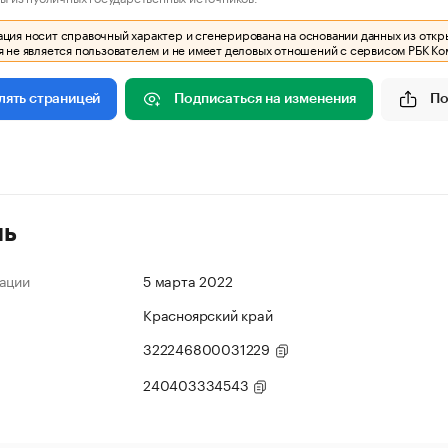
ия носит справочный характер и сгенерирована на основании данных из откр
 не является пользователем и не имеет деловых отношений с сервисом РБК Ко
Подписаться на изменения
По
лять страницей
ль
ации
5 марта 2022
Красноярский край
322246800031229
240403334543