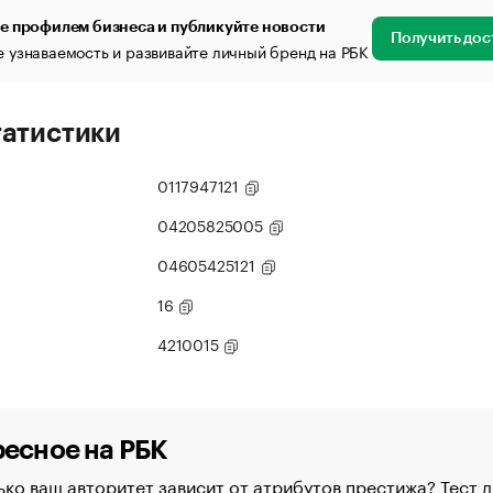
е профилем бизнеса и публикуйте новости
Получить дос
 узнаваемость и развивайте личный бренд на РБК
татистики
0117947121
04205825005
04605425121
16
4210015
есное на РБК
ко ваш авторитет зависит от атрибутов престижа? Тест д