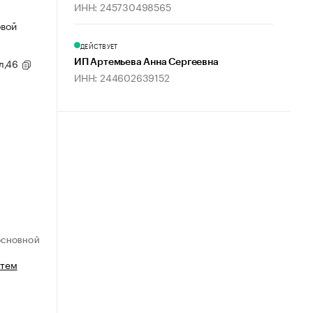
ИНН: 245730498565
овой
ДЕЙСТВУЕТ
ул,46
ИП Артемьева Анна Сергеевна
ИНН: 244602639152
ОСНОВНОЙ
стем