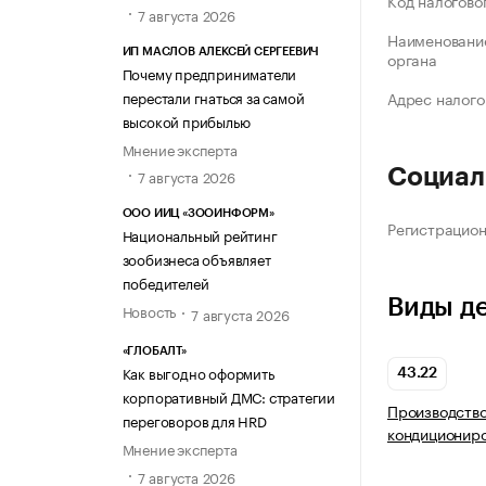
Код налогово
7 августа 2026
Наименование
ИП МАСЛОВ АЛЕКСЕЙ СЕРГЕЕВИЧ
органа
Почему предприниматели
перестали гнаться за самой
Адрес налого
высокой прибылью
Мнение эксперта
Социал
7 августа 2026
ООО ИИЦ «ЗООИНФОРМ»
Регистрацио
Национальный рейтинг
зообизнеса объявляет
победителей
Виды д
Новость
7 августа 2026
«ГЛОБАЛТ»
Как выгодно оформить
43.22
корпоративный ДМС: стратегии
Производство
переговоров для HRD
кондициониро
Мнение эксперта
7 августа 2026