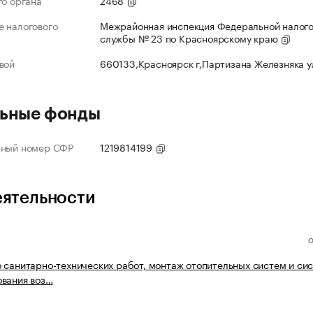
го органа
2468
 налогового
Межрайонная инспекция Федеральной налог
службы № 23 по Красноярскому краю
вой
660133,Красноярск г,Партизана Железняка 
ьные фонды
нный номер СФР
1219814199
еятельности
 санитарно-технических работ, монтаж отопительных систем и си
вания воз…