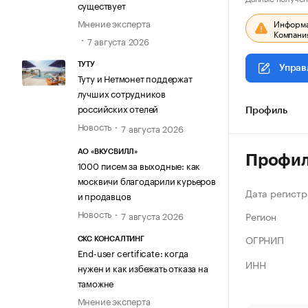
существует
Мнение эксперта
Информац
Компания
7 августа 2026
ТУТУ
Управ
Туту и Нетмонет поддержат
лучших сотрудников
российских отелей
Профиль
Новость
7 августа 2026
АО «ВКУСВИЛЛ»
Профи
1000 писем за выходные: как
москвичи благодарили курьеров
Дата регистр
и продавцов
Новость
Регион
7 августа 2026
ОГРНИП
СКС КОНСАЛТИНГ
End-user certificate: когда
ИНН
нужен и как избежать отказа на
таможне
Мнение эксперта