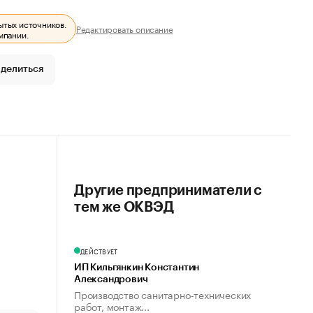
ытых источников.
Редактировать описание
мпании.
делиться
Другие предприниматели с
тем же ОКВЭД
ДЕЙСТВУЕТ
ИП Кильгянкин Константин
Александрович
Производство санитарно-технических
работ, монтаж...