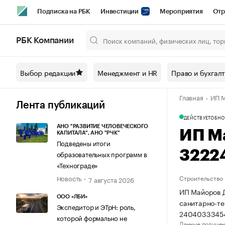
Подписка на РБК
Инвестиции
Мероприятия
Отр
Спорт
Школа управления РБК
РБК Образование
РБ
РБК Компании
Город
Стиль
Крипто
РБК Бизнес-среда
Дискусси
Выбор редакции
Менеджмент и HR
Право и бухгал
Спецпроекты СПб
Конференции СПб
Спецпроекты
Главная
ИП М
Технологии и медиа
Финансы
Рынок наличной валют
Лента публикаций
ДЕЙСТВУЕТ
ОБНО
АНО "РАЗВИТИЕ ЧЕЛОВЕЧЕСКОГО
ИП М
КАПИТАЛА", АНО "РЧК"
Подведены итоги
3222
образовательных программ в
«Технограде»
Новость
Строительство
7 августа 2026
ИП Майоров Д
ООО «ЛБИ»
санитарно-те
Экспедитор и ЭТрН: роль,
24040333454
которой формально не
Данные получен