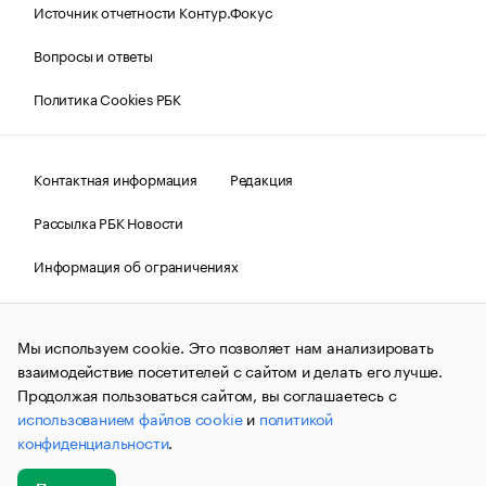
Источник отчетности Контур.Фокус
Вопросы и ответы
Политика Cookies РБК
Контактная информация
Редакция
Рассылка РБК Новости
Информация об ограничениях
Правовая информация
О соблюдении авторских прав
Мы используем cookie. Это позволяет нам анализировать
© АО «РОСБИЗНЕСКОНСАЛТИНГ»,
1995–2026.
Сообщения
и материалы информационного агентства «РБК»
взаимодействие посетителей с сайтом и делать его лучше.
(зарегистрировано Федеральной службой по надзору в сфере
Продолжая пользоваться сайтом, вы соглашаетесь с
связи, информационных технологий и массовых
использованием файлов cookie
и
политикой
коммуникаций (Роскомнадзор) 09.12.2015 за номером ИА
№ФС77-63848) сопровождаются пометкой «РБК». Отдельные
конфиденциальности
.
публикации могут содержать информацию,
не предназначенную для пользователей