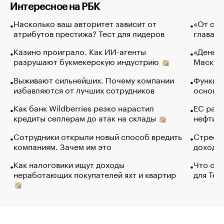
Интересное на РБК
Насколько ваш авторитет зависит от
«От спо
атрибутов престижа? Тест для лидеров
глава к
Казино проиграло. Как ИИ-агенты
«Деньги
разрушают букмекерскую индустрию
Маск в 
Выживают сильнейших. Почему компании
Функции
избавляются от лучших сотрудников
основ э
Как банк Wildberries резко нарастил
ЕС раз
кредиты селлерам до атак на склады
нефти —
Сотрудники открыли новый способ вредить
Стресс 
компаниям. Зачем им это
доходов
Как налоговики ищут доходы
Что обв
неработающих покупателей яхт и квартир
для Tel