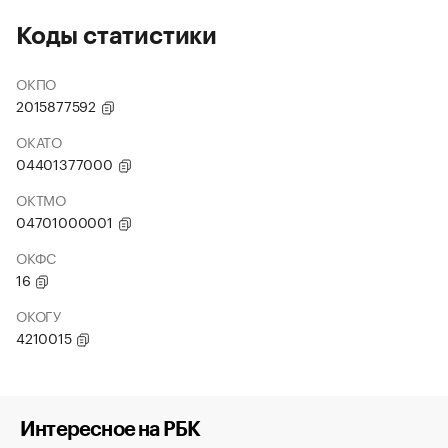
Коды статистики
ОКПО
2015877592
ОКАТО
04401377000
ОКТМО
04701000001
ОКФС
16
ОКОГУ
4210015
Интересное на РБК