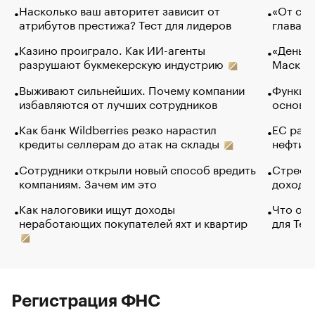
Насколько ваш авторитет зависит от
«От спо
атрибутов престижа? Тест для лидеров
глава к
Казино проиграло. Как ИИ-агенты
«Деньги
разрушают букмекерскую индустрию
Маск в 
Выживают сильнейших. Почему компании
Функции
избавляются от лучших сотрудников
основ э
Как банк Wildberries резко нарастил
ЕС раз
кредиты селлерам до атак на склады
нефти —
Сотрудники открыли новый способ вредить
Стресс 
компаниям. Зачем им это
доходов
Как налоговики ищут доходы
Что обв
неработающих покупателей яхт и квартир
для Tel
Регистрация ФНС