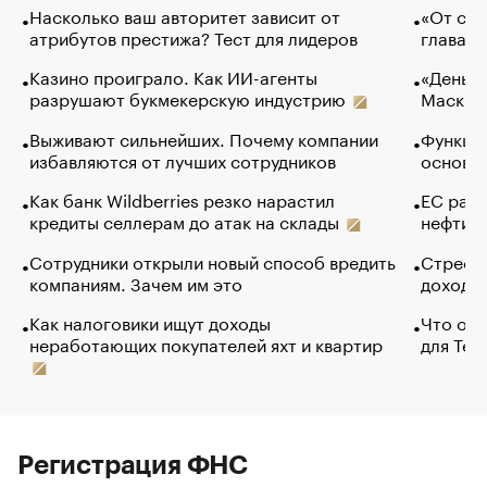
Насколько ваш авторитет зависит от
«От спо
атрибутов престижа? Тест для лидеров
глава к
Казино проиграло. Как ИИ-агенты
«Деньги
разрушают букмекерскую индустрию
Маск в 
Выживают сильнейших. Почему компании
Функции
избавляются от лучших сотрудников
основ э
Как банк Wildberries резко нарастил
ЕС раз
кредиты селлерам до атак на склады
нефти —
Сотрудники открыли новый способ вредить
Стресс 
компаниям. Зачем им это
доходов
Как налоговики ищут доходы
Что обв
неработающих покупателей яхт и квартир
для Tel
Регистрация ФНС