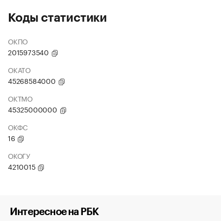
Коды статистики
ОКПО
2015973540
ОКАТО
45268584000
ОКТМО
45325000000
ОКФС
16
ОКОГУ
4210015
Интересное на РБК