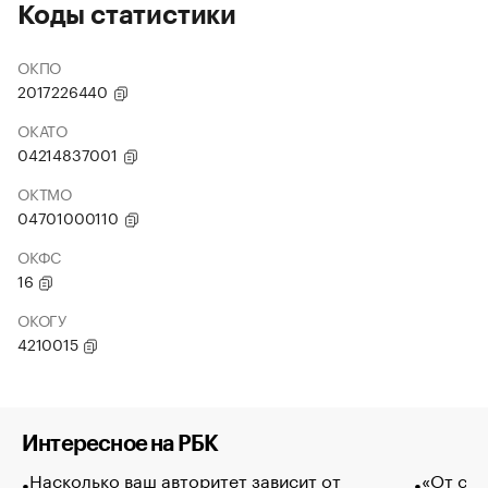
Коды статистики
ОКПО
2017226440
ОКАТО
04214837001
ОКТМО
04701000110
ОКФС
16
ОКОГУ
4210015
Интересное на РБК
Насколько ваш авторитет зависит от
«От спо