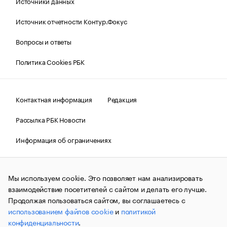
Источники данных
Источник отчетности Контур.Фокус
Вопросы и ответы
Политика Cookies РБК
Контактная информация
Редакция
Рассылка РБК Новости
Информация об ограничениях
Правовая информация
О соблюдении авторских прав
Мы используем cookie. Это позволяет нам анализировать
© АО «РОСБИЗНЕСКОНСАЛТИНГ»,
1995–2026.
Сообщения
и материалы информационного агентства «РБК»
взаимодействие посетителей с сайтом и делать его лучше.
(зарегистрировано Федеральной службой по надзору в сфере
Продолжая пользоваться сайтом, вы соглашаетесь с
связи, информационных технологий и массовых
использованием файлов cookie
и
политикой
коммуникаций (Роскомнадзор) 09.12.2015 за номером ИА
№ФС77-63848) сопровождаются пометкой «РБК». Отдельные
конфиденциальности
.