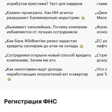
атрибутов престижа? Тест для лидеров
глава к
Казино проиграло. Как ИИ-агенты
«Деньги
разрушают букмекерскую индустрию
Маск в 
Выживают сильнейших. Почему компании
Функции
избавляются от лучших сотрудников
основ э
Как банк Wildberries резко нарастил
ЕС раз
кредиты селлерам до атак на склады
нефти —
Сотрудники открыли новый способ вредить
Стресс 
компаниям. Зачем им это
доходов
Как налоговики ищут доходы
Что обв
неработающих покупателей яхт и квартир
для Tel
Регистрация ФНС