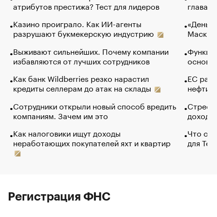
атрибутов престижа? Тест для лидеров
глава к
Казино проиграло. Как ИИ-агенты
«Деньги
разрушают букмекерскую индустрию
Маск в 
Выживают сильнейших. Почему компании
Функции
избавляются от лучших сотрудников
основ э
Как банк Wildberries резко нарастил
ЕС раз
кредиты селлерам до атак на склады
нефти —
Сотрудники открыли новый способ вредить
Стресс 
компаниям. Зачем им это
доходов
Как налоговики ищут доходы
Что обв
неработающих покупателей яхт и квартир
для Tel
Регистрация ФНС