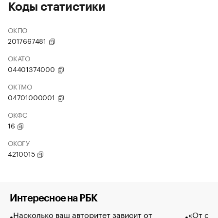
Коды статистики
ОКПО
2017667481
ОКАТО
04401374000
ОКТМО
04701000001
ОКФС
16
ОКОГУ
4210015
Интересное на РБК
Насколько ваш авторитет зависит от
«От спо