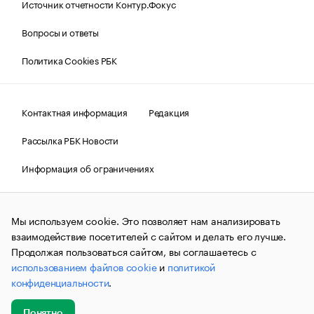
Источник отчетности Контур.Фокус
Вопросы и ответы
Политика Cookies РБК
Контактная информация
Редакция
Рассылка РБК Новости
Информация об ограничениях
Правовая информация
О соблюдении авторских прав
Мы используем cookie. Это позволяет нам анализировать
© АО «РОСБИЗНЕСКОНСАЛТИНГ»,
1995–2026.
Сообщения
и материалы информационного агентства «РБК»
взаимодействие посетителей с сайтом и делать его лучше.
(зарегистрировано Федеральной службой по надзору в сфере
Продолжая пользоваться сайтом, вы соглашаетесь с
связи, информационных технологий и массовых
использованием файлов cookie
и
политикой
коммуникаций (Роскомнадзор) 09.12.2015 за номером ИА
№ФС77-63848) сопровождаются пометкой «РБК». Отдельные
конфиденциальности
.
публикации могут содержать информацию,
не предназначенную для пользователей
до 18 лет.
companycardsfeedback@rbc.ru
Понятно