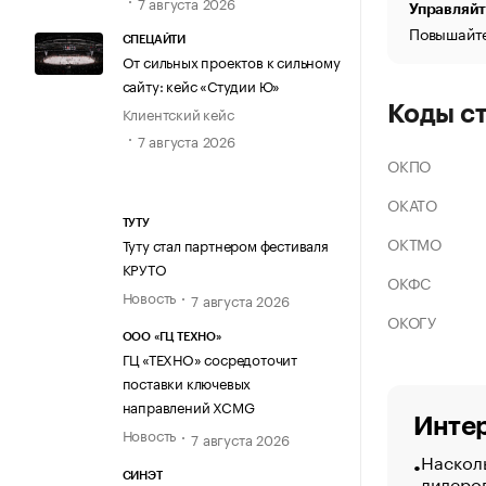
7 августа 2026
Управляйт
Повышайте
СПЕЦАЙТИ
От сильных проектов к сильному
сайту: кейс «Студии Ю»
Коды с
Клиентский кейс
7 августа 2026
ОКПО
ОКАТО
ТУТУ
ОКТМО
Туту стал партнером фестиваля
КРУТО
ОКФС
Новость
7 августа 2026
ОКОГУ
ООО «ГЦ ТЕХНО»
ГЦ «ТЕХНО» сосредоточит
поставки ключевых
направлений XCMG
Интер
Новость
7 августа 2026
Насколь
лидеро
СИНЭТ