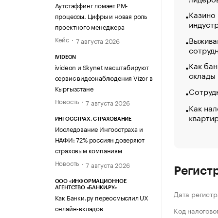
Аутстаффинг ломает PM-
Казино
процессы. Цифры и новая роль
индуст
проектного менеджера
Выжива
Кейс
7 августа 2026
сотруд
IVIDEON
Как бан
ivideon и Skynet масштабируют
склады
сервис видеонаблюдения Vizor в
Кыргызстане
Сотрудн
Новость
7 августа 2026
Как нал
кварти
ИНГОССТРАХ. СТРАХОВАНИЕ
Исследование Ингосстраха и
НАФИ: 72% россиян доверяют
страховым компаниям
Новость
7 августа 2026
Регист
ООО «ИНФОРМАЦИОННОЕ
АГЕНТСТВО «БАНКИ.РУ»
Дата регистр
Как Банки.ру переосмыслил UX
онлайн-вкладов
Код налогово