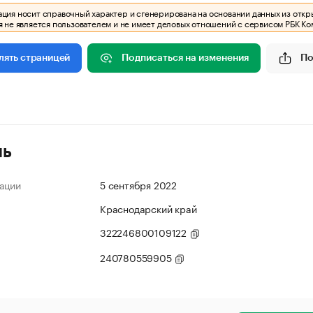
ия носит справочный характер и сгенерирована на основании данных из откр
 не является пользователем и не имеет деловых отношений с сервисом РБК Ко
Подписаться на изменения
По
лять страницей
ль
ации
5 сентября 2022
Краснодарский край
322246800109122
240780559905