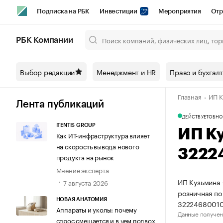
Подписка на РБК
Инвестиции
Мероприятия
Отр
Спорт
Школа управления РБК
РБК Образование
РБ
РБК Компании
Город
Стиль
Крипто
РБК Бизнес-среда
Дискусси
Выбор редакции
Менеджмент и HR
Право и бухгал
Спецпроекты СПб
Конференции СПб
Спецпроекты
Главная
ИП К
Технологии и медиа
Финансы
Рынок наличной валют
Лента публикаций
ДЕЙСТВУЕТ
ОБНО
ITENTIS GROUP
ИП К
Как ИТ-инфраструктура влияет
на скорость вывода нового
3222
продукта на рынок
Мнение эксперта
ИП Кузьмина 
7 августа 2026
розничная по
НОВАЯ АНАТОМИЯ
32224680010
Аппараты и уколы: почему
Данные получен
спрос смещается и в чем подвох