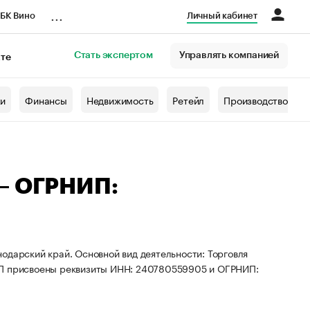
...
БК Вино
Личный кабинет
Стать экспертом
Управлять компанией
кте
азета
жи
Финансы
Недвижимость
Ретейл
Производство
 — ОГРНИП:
одарский край. Основной вид деятельности: Торговля
ИП присвоены реквизиты ИНН: 240780559905 и ОГРНИП: