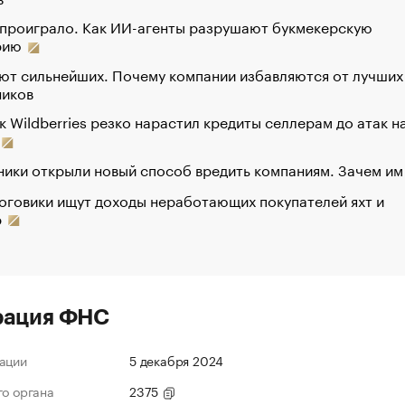
 проиграло. Как ИИ-агенты разрушают букмекерскую
рию
ют сильнейших. Почему компании избавляются от лучших
ников
к Wildberries резко нарастил кредиты селлерам до атак н
ики открыли новый способ вредить компаниям. Зачем им
оговики ищут доходы неработающих покупателей яхт и
р
рация ФНС
ации
5 декабря 2024
го органа
2375