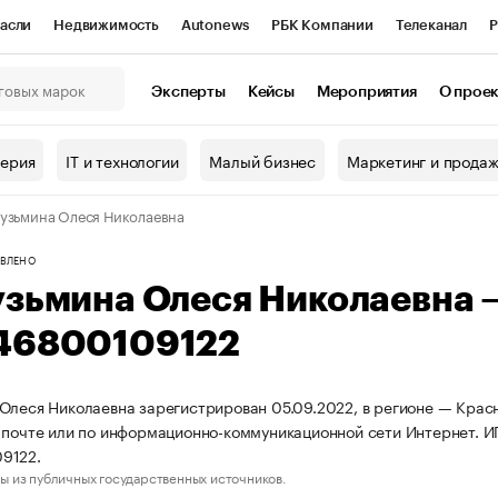
асли
Недвижимость
Autonews
РБК Компании
Телеканал
Р
К Курсы
РБК Life
Тренды
Визионеры
Национальные проекты
Эксперты
Кейсы
Мероприятия
О прое
онный клуб
Исследования
Кредитные рейтинги
Франшизы
Г
терия
IT и технологии
Малый бизнес
Маркетинг и прода
Проверка контрагентов
Политика
Экономика
Бизнес
узьмина Олеся Николаевна
ы
ВЛЕНО
узьмина Олеся Николаевна
46800109122
Олеся Николаевна зарегистрирован 05.09.2022, в регионе — Красн
 почте или по информационно-коммуникационной сети Интернет. 
9122.
ы из публичных государственных источников.