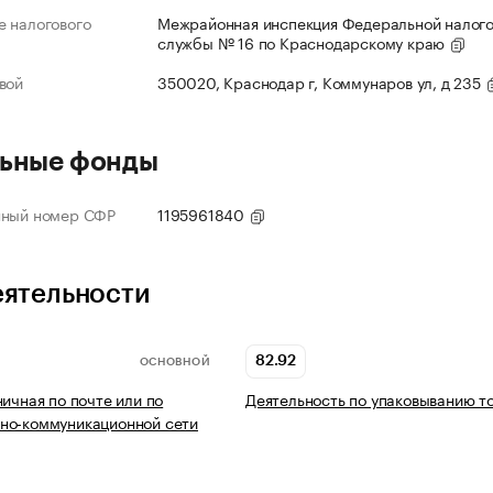
 налогового
Межрайонная инспекция Федеральной налог
службы № 16 по Краснодарскому краю
вой
350020, Краснодар г, Коммунаров ул, д 235
ьные фонды
нный номер СФР
1195961840
еятельности
82.92
ОСНОВНОЙ
ничная по почте или по
Деятельность по упаковыванию т
но-коммуникационной сети