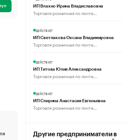
туп
ИП Влахно Ирина Владиславовна
Торговля розничная по почте...
ДЕЙСТВУЕТ
ИП Светлакова Оксана Владимировна
Торговля розничная по почте...
ДЕЙСТВУЕТ
ИП Титова Юлия Александровна
Торговля розничная по почте...
ДЕЙСТВУЕТ
ИП Спирина Анастасия Евгеньевна
Торговля розничная по почте...
ля
«От спорта тело стареет иначе». Как живет глава ко
Другие предприниматели в
создавшей GTA