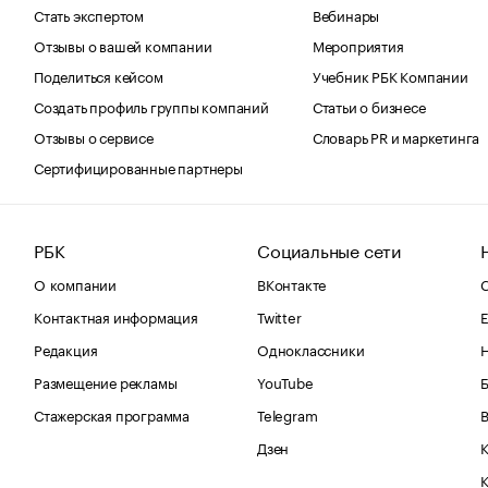
Стать экспертом
Вебинары
Отзывы о вашей компании
Мероприятия
Поделиться кейсом
Учебник РБК Компании
Создать профиль группы компаний
Статьи о бизнесе
Отзывы о сервисе
Словарь PR и маркетинга
Сертифицированные партнеры
РБК
Социальные сети
О компании
ВКонтакте
С
Контактная информация
Twitter
Е
Редакция
Одноклассники
Размещение рекламы
YouTube
Стажерская программа
Telegram
В
Дзен
К