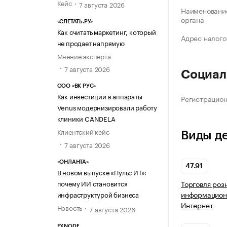
Кейс
7 августа 2026
Наименование
органа
«СЛЕТАТЬ.РУ»
Как считать маркетинг, который
Адрес налого
не продает напрямую
Мнение эксперта
7 августа 2026
Социал
ООО «ВК РУС»
Как инвестиции в аппараты
Регистрацио
Venus модернизировали работу
клиники CANDELA
Клиентский кейс
Виды д
7 августа 2026
«ОНЛАНТА»
47.91
В новом выпуске «Пульс ИТ»:
почему ИИ становится
Торговля роз
информацион
инфраструктурой бизнеса
Интернет
Новость
7 августа 2026
EXNODE