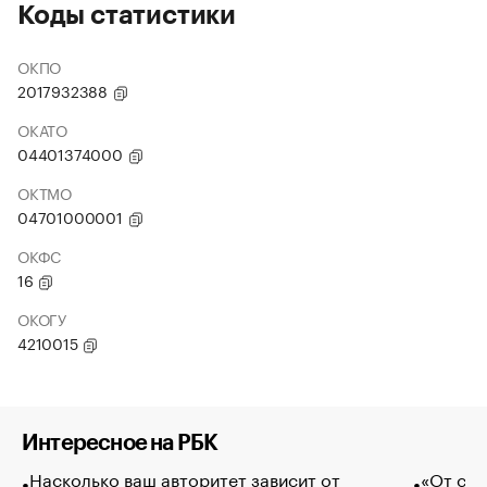
Коды статистики
ОКПО
2017932388
ОКАТО
04401374000
ОКТМО
04701000001
ОКФС
16
ОКОГУ
4210015
Интересное на РБК
Насколько ваш авторитет зависит от
«От спо