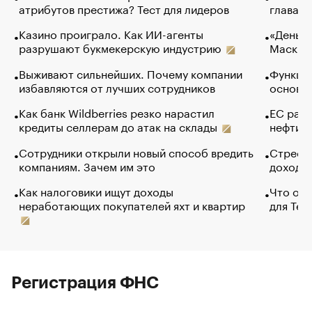
атрибутов престижа? Тест для лидеров
глава к
Казино проиграло. Как ИИ-агенты
«Деньги
разрушают букмекерскую индустрию
Маск в 
Выживают сильнейших. Почему компании
Функции
избавляются от лучших сотрудников
основ э
Как банк Wildberries резко нарастил
ЕС раз
кредиты селлерам до атак на склады
нефти —
Сотрудники открыли новый способ вредить
Стресс 
компаниям. Зачем им это
доходов
Как налоговики ищут доходы
Что обв
неработающих покупателей яхт и квартир
для Tel
Регистрация ФНС