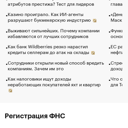
атрибутов престижа? Тест для лидеров
глава к
Казино проиграло. Как ИИ-агенты
«Деньги
разрушают букмекерскую индустрию
Маск в 
Выживают сильнейших. Почему компании
Функции
избавляются от лучших сотрудников
основ э
Как банк Wildberries резко нарастил
ЕС раз
кредиты селлерам до атак на склады
нефти —
Сотрудники открыли новый способ вредить
Стресс 
компаниям. Зачем им это
доходов
Как налоговики ищут доходы
Что обв
неработающих покупателей яхт и квартир
для Tel
Регистрация ФНС