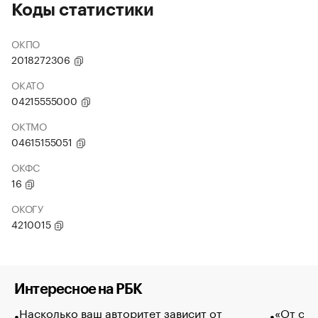
Коды статистики
ОКПО
2018272306
ОКАТО
04215555000
ОКТМО
04615155051
ОКФС
16
ОКОГУ
4210015
Интересное на РБК
Насколько ваш авторитет зависит от
«От спо