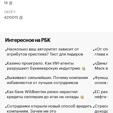
16
ОКОГУ
4210015
Интересное на РБК
Насколько ваш авторитет зависит от
«От спор
атрибутов престижа? Тест для лидеров
глава ко
Казино проиграло. Как ИИ-агенты
«Деньги б
разрушают букмекерскую индустрию
Маск в и
Выживают сильнейших. Почему компании
Функции 
избавляются от лучших сотрудников
основ эф
Как банк Wildberries резко нарастил
ЕС разре
кредиты селлерам до атак на склады
нефти — 
Сотрудники открыли новый способ вредить
Стресс о
компаниям. Зачем им это
доходов 