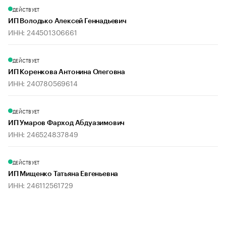
ДЕЙСТВУЕТ
ИП Володько Алексей Геннадьевич
ИНН: 244501306661
ДЕЙСТВУЕТ
ИП Коренкова Антонина Олеговна
ИНН: 240780569614
ДЕЙСТВУЕТ
ИП Умаров Фарход Абдуазимович
ИНН: 246524837849
ДЕЙСТВУЕТ
ИП Мищенко Татьяна Евгеньевна
ИНН: 246112561729