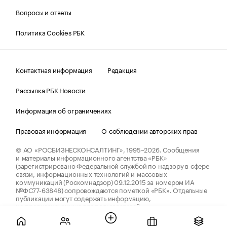
Вопросы и ответы
Политика Cookies РБК
Контактная информация
Редакция
Рассылка РБК Новости
Информация об ограничениях
Правовая информация
О соблюдении авторских прав
© АО «РОСБИЗНЕСКОНСАЛТИНГ»,
1995–2026.
Сообщения
и материалы информационного агентства «РБК»
(зарегистрировано Федеральной службой по надзору в сфере
связи, информационных технологий и массовых
коммуникаций (Роскомнадзор) 09.12.2015 за номером ИА
№ФС77-63848) сопровождаются пометкой «РБК». Отдельные
публикации могут содержать информацию,
не предназначенную для пользователей
до 18 лет.
companycardsfeedback@rbc.ru