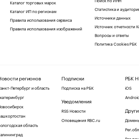
Каталог торговых марок
Статистика и аудитори
Каталог ИП по регионам
Источники данных
Правила использования сервиса
Источник отчетности 
Правила использования изображений
Вопросы и ответы
Политика Cookies РБК
Новости регионов
Подписки
РБК Н
анкт-Петербург и область
Подписка на РБК
iOS
катеринбург
Androi
Уведомления
Новосибирск
Други
RSS Новости
Башкортостан
Оповещения RBC.ru
Домены
ологодская область
Рег.об
Калининград
Рег.ре