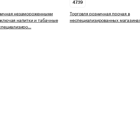
47.19
зничная незамороженными
Торговля розничная прочая в
включая напитки и табачные
неспециализированных магазина
еспециализиро…