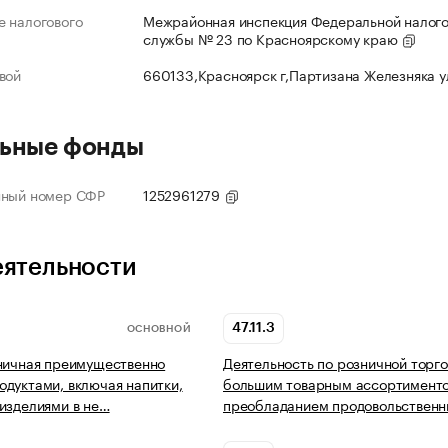
 налогового
Межрайонная инспекция Федеральной налог
службы № 23 по Красноярскому краю
вой
660133,Красноярск г,Партизана Железняка 
ьные фонды
нный номер СФР
1252961279
еятельности
47.11.3
ОСНОВНОЙ
ничная преимущественно
Деятельность по розничной торг
дуктами, включая напитки,
большим товарным ассортимент
изделиями в не…
преобладанием продовольствен