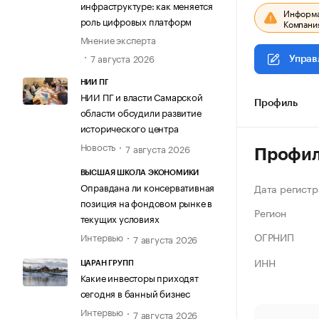
инфраструктуре: как меняется
Информац
роль цифровых платформ
Компания
Мнение эксперта
7 августа 2026
Управ
НИИ ПГ
НИИ ПГ и власти Самарской
Профиль
области обсудили развитие
исторического центра
Новость
7 августа 2026
Профи
ВЫСШАЯ ШКОЛА ЭКОНОМИКИ
Оправдана ли консервативная
Дата регистр
позиция на фондовом рынке в
Регион
текущих условиях
ОГРНИП
Интервью
7 августа 2026
ИНН
ЦАРАН ГРУПП
Какие инвесторы приходят
сегодня в банный бизнес
Интервью
7 августа 2026