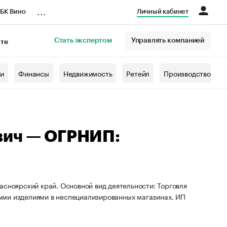
...
БК Вино
Личный кабинет
Стать экспертом
Управлять компанией
кте
азета
жи
Финансы
Недвижимость
Ретейл
Производство
вич — ОГРНИП:
асноярский край. Основной вид деятельности: Торговля
ыми изделиями в неспециализированных магазинах. ИП