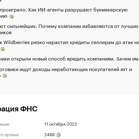
 проиграло. Как ИИ-агенты разрушают букмекерскую
рию
ют сильнейших. Почему компании избавляются от лучших
ников
к Wildberries резко нарастил кредиты селлерам до атак н
ики открыли новый способ вредить компаниям. Зачем им
оговики ищут доходы неработающих покупателей яхт и
р
рация ФНС
ации
11 октября 2022
го органа
2468