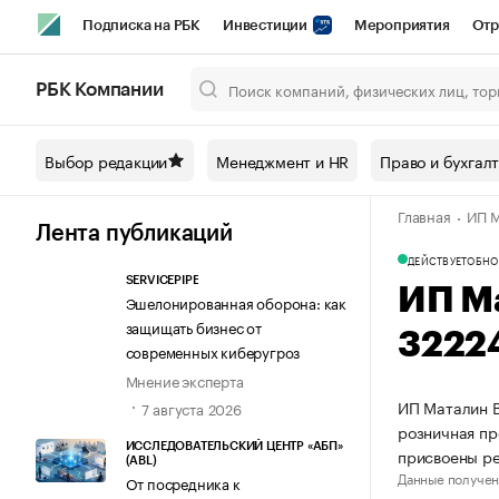
Подписка на РБК
Инвестиции
Мероприятия
Отр
Спорт
Школа управления РБК
РБК Образование
РБ
РБК Компании
Город
Стиль
Крипто
РБК Бизнес-среда
Дискусси
Выбор редакции
Менеджмент и HR
Право и бухгал
Спецпроекты СПб
Конференции СПб
Спецпроекты
Главная
ИП М
Технологии и медиа
Финансы
Рынок наличной валют
Лента публикаций
ДЕЙСТВУЕТ
ОБНО
SERVICEPIPE
ИП М
Эшелонированная оборона: как
защищать бизнес от
3222
современных киберугроз
Мнение эксперта
ИП Маталин В
7 августа 2026
розничная пр
ИССЛЕДОВАТЕЛЬСКИЙ ЦЕНТР «АБП»
присвоены р
(ABL)
Данные получен
От посредника к