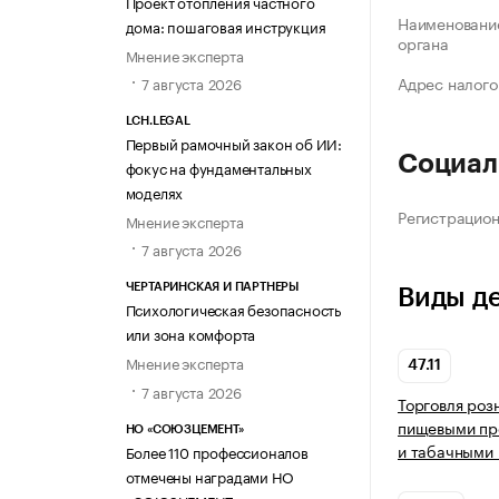
Проект отопления частного
Наименование
дома: пошаговая инструкция
органа
Мнение эксперта
Адрес налого
7 августа 2026
LCH.LEGAL
Первый рамочный закон об ИИ:
Социал
фокус на фундаментальных
моделях
Регистрацио
Мнение эксперта
7 августа 2026
ЧЕРТАРИНСКАЯ И ПАРТНЕРЫ
Виды д
Психологическая безопасность
или зона комфорта
Мнение эксперта
47.11
7 августа 2026
Торговля роз
пищевыми про
НО «СОЮЗЦЕМЕНТ»
и табачными 
Более 110 профессионалов
отмечены наградами НО