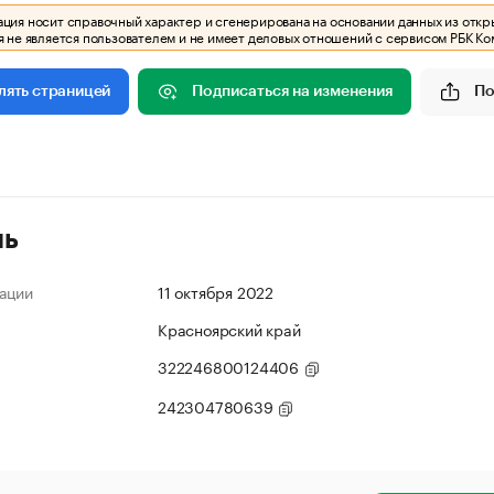
ия носит справочный характер и сгенерирована на основании данных из откр
 не является пользователем и не имеет деловых отношений с сервисом РБК Ко
Подписаться на изменения
По
лять страницей
ль
ации
11 октября 2022
Красноярский край
322246800124406
242304780639