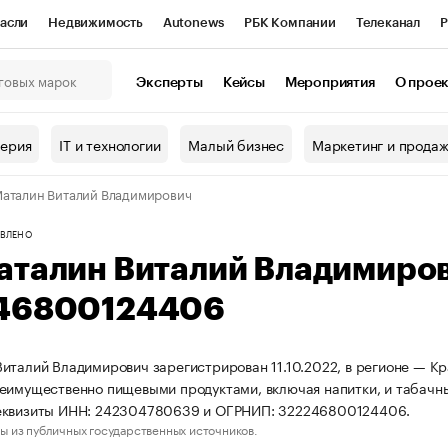
асли
Недвижимость
Autonews
РБК Компании
Телеканал
Р
К Курсы
РБК Life
Тренды
Визионеры
Национальные проекты
Эксперты
Кейсы
Мероприятия
О прое
онный клуб
Исследования
Кредитные рейтинги
Франшизы
Г
терия
IT и технологии
Малый бизнес
Маркетинг и прода
Проверка контрагентов
Политика
Экономика
Бизнес
аталин Виталий Владимирович
ы
ВЛЕНО
аталин Виталий Владимиро
46800124406
италий Владимирович зарегистрирован 11.10.2022, в регионе — Кр
еимущественно пищевыми продуктами, включая напитки, и табачн
еквизиты ИНН: 242304780639 и ОГРНИП: 322246800124406.
ы из публичных государственных источников.