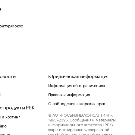
я
Контур.Фокус
овости
Юридическая информация
Информация об ограничениях
d
Правовая информация
О соблюдении авторских прав
е продукты РБК
© АО «РОСБИЗНЕСКОНСАЛТИНГ»,
 и хостинг
1995–2026.
Сообщения и материалы
информационного агентства «РБК»
лако
(зарегистрировано Федеральной
службой по надзору в сфере связи,
шения