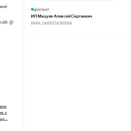
овой
ДЕЙСТВУЕТ
ИП Мацуев Алексей Сергеевич
ул,46
ИНН: 246507436068
овле
ом с
ных…