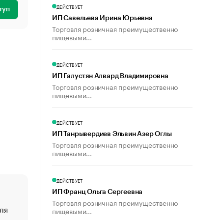
ДЕЙСТВУЕТ
туп
ИП Савельева Ирина Юрьевна
Торговля розничная преимущественно
пищевыми...
ДЕЙСТВУЕТ
ИП Галустян Алвард Владимировна
Торговля розничная преимущественно
пищевыми...
ДЕЙСТВУЕТ
ИП Танрывердиев Эльвин Азер Оглы
Торговля розничная преимущественно
пищевыми...
ДЕЙСТВУЕТ
ИП Франц Ольга Сергеевна
Торговля розничная преимущественно
ля
«От спорта тело стареет иначе». Как живет глава ко
пищевыми...
создавшей GTA