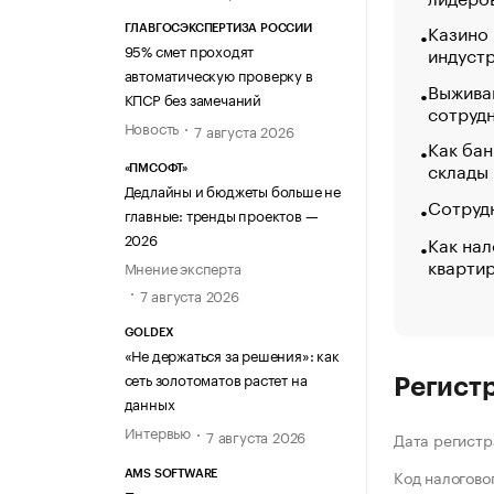
Казино
ГЛАВГОСЭКСПЕРТИЗА РОССИИ
95% смет проходят
индуст
автоматическую проверку в
Выжива
КПСР без замечаний
сотруд
Новость
7 августа 2026
Как бан
склады
«ПМСОФТ»
Дедлайны и бюджеты больше не
Сотрудн
главные: тренды проектов —
2026
Как нал
кварти
Мнение эксперта
7 августа 2026
GOLDEX
«Не держаться за решения»: как
сеть золотоматов растет на
Регист
данных
Интервью
7 августа 2026
Дата регистр
Код налогово
AMS SOFTWARE