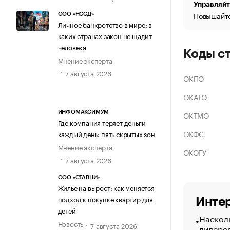
Управляйт
Повышайте
ООО «НССД»
Личное банкротство в мире: в
каких странах закон не щадит
человека
Коды с
Мнение эксперта
7 августа 2026
ОКПО
ОКАТО
ОКТМО
ИНФОМАКСИМУМ
Где компания теряет деньги
ОКФС
каждый день: пять скрытых зон
Мнение эксперта
ОКОГУ
7 августа 2026
ООО «СТАВНИ»
Жилье на вырост: как меняется
подход к покупке квартир для
Интер
детей
Насколь
Новость
7 августа 2026
лидеро