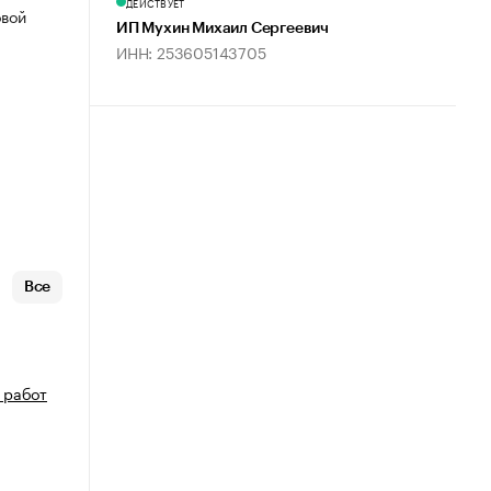
ДЕЙСТВУЕТ
овой
ИП Мухин Михаил Сергеевич
ИНН: 253605143705
Все
 работ