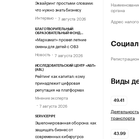
Эквайринг простыми словами:
Наименование
что нужно знать бизнесу
органа
Интервью
7 августа 2026
Адрес налого
БЛАГОТВОРИТЕЛЬНЫЙ
ОБРАЗОВАТЕЛЬНЫЙ ФОНД
«МАРХАМАТ»
«Мархамат» провел летние
Социал
смены для детей с ОВЗ
Новость
7 августа 2026
Регистрацио
ИССЛЕДОВАТЕЛЬСКИЙ ЦЕНТР «АБП»
(ABL)
Рейтинг как капитал: кому
Виды д
принадлежит цифровая
репутация на платформах
Мнение эксперта
49.41
7 августа 2026
Деятельность
транспорта
SERVICEPIPE
Эшелонированная оборона: как
защищать бизнес от
43.99
современных киберугроз