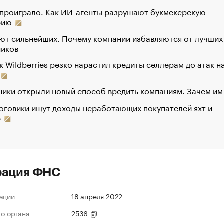
 проиграло. Как ИИ-агенты разрушают букмекерскую
рию
ют сильнейших. Почему компании избавляются от лучших
ников
к Wildberries резко нарастил кредиты селлерам до атак н
ики открыли новый способ вредить компаниям. Зачем им
оговики ищут доходы неработающих покупателей яхт и
р
рация ФНС
ации
18 апреля 2022
го органа
2536