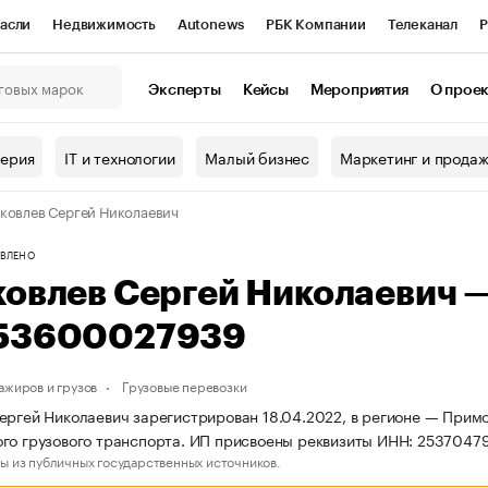
асли
Недвижимость
Autonews
РБК Компании
Телеканал
Р
К Курсы
РБК Life
Тренды
Визионеры
Национальные проекты
Эксперты
Кейсы
Мероприятия
О прое
онный клуб
Исследования
Кредитные рейтинги
Франшизы
Г
терия
IT и технологии
Малый бизнес
Маркетинг и прода
Проверка контрагентов
Политика
Экономика
Бизнес
ковлев Сергей Николаевич
ы
ВЛЕНО
ковлев Сергей Николаевич 
53600027939
ажиров и грузов
Грузовые перевозки
ергей Николаевич зарегистрирован 18.04.2022, в регионе — Примо
го грузового транспорта. ИП присвоены реквизиты ИНН: 253704
ы из публичных государственных источников.