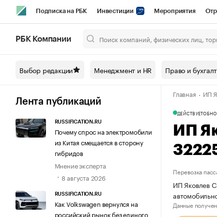
Подписка на РБК
Инвестиции
Мероприятия
Отр
Спорт
Школа управления РБК
РБК Образование
РБ
РБК Компании
Город
Стиль
Крипто
РБК Бизнес-среда
Дискусси
Выбор редакции
Менеджмент и HR
Право и бухгал
Спецпроекты СПб
Конференции СПб
Спецпроекты
Главная
ИП Я
Технологии и медиа
Финансы
Рынок наличной валют
Лента публикаций
ДЕЙСТВУЕТ
ОБНО
RUSSIFICATION.RU
ИП Я
Почему спрос на электромобили
из Китая смещается в сторону
3222
гибридов
Мнение эксперта
Перевозка пасс
8 августа 2026
ИП Яковлев С
автомобильно
RUSSIFICATION.RU
Как Volkswagen вернулся на
Данные получен
российский рынок без единого