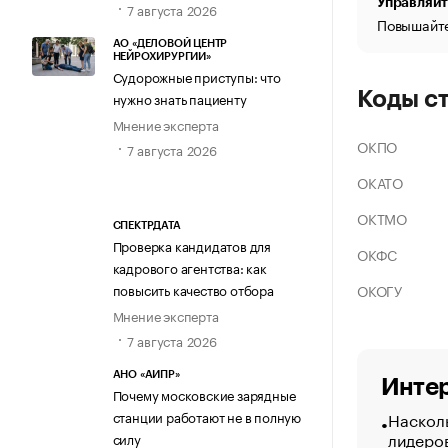
Управляйт
7 августа 2026
Повышайте
АО «ДЕЛОВОЙ ЦЕНТР
НЕЙРОХИРУРГИИ»
Судорожные приступы: что
Коды с
нужно знать пациенту
Мнение эксперта
ОКПО
7 августа 2026
ОКАТО
ОКТМО
СПЕКТРДАТА
Проверка кандидатов для
ОКФС
кадрового агентства: как
ОКОГУ
повысить качество отбора
Мнение эксперта
7 августа 2026
АНО «АИПР»
Интер
Почему московские зарядные
Насколь
станции работают не в полную
лидеро
силу