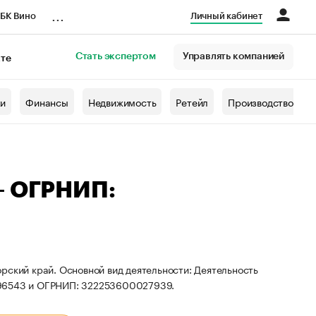
...
БК Вино
Личный кабинет
Стать экспертом
Управлять компанией
кте
азета
жи
Финансы
Недвижимость
Ретейл
Производство
— ОГРНИП:
рский край. Основной вид деятельности: Деятельность
796543 и ОГРНИП: 322253600027939.