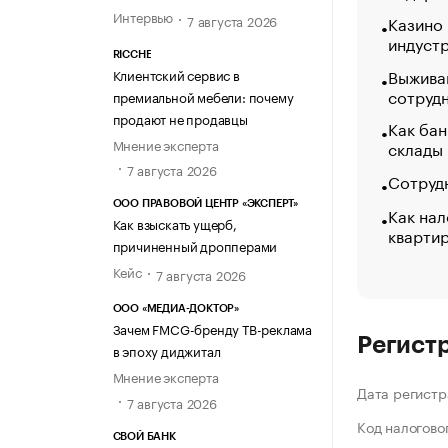
Интервью
7 августа 2026
Казино
индуст
RICCHE
Выжива
Клиентский сервис в
сотруд
премиальной мебели: почему
продают не продавцы
Как бан
Мнение эксперта
склады
7 августа 2026
Сотрудн
ООО ПРАВОВОЙ ЦЕНТР «ЭКСПЕРТ»
Как нал
Как взыскать ущерб,
кварти
причиненный дропперами
Кейс
7 августа 2026
ООО «МЕДИА-ДОКТОР»
Зачем FMCG-бренду ТВ-реклама
Регист
в эпоху диджитал
Мнение эксперта
Дата регистр
7 августа 2026
Код налогово
СВОЙ БАНК