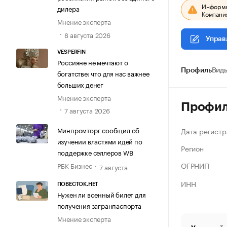
Информац
дилера
Компания
Мнение эксперта
8 августа 2026
Управ
VESPERFIN
Россияне не мечтают о
Профиль
Виды
богатстве: что для нас важнее
больших денег
Мнение эксперта
Профи
7 августа 2026
Минпромторг сообщил об
Дата регистр
изучении властями идей по
Регион
поддержке селлеров WB
ОГРНИП
РБК Бизнес
7 августа
ИНН
ПОВЕСТОК.НЕТ
Нужен ли военный билет для
получения загранпаспорта
Мнение эксперта