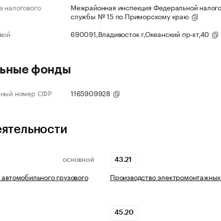
 налогового
Межрайонная инспекция Федеральной налог
службы № 15 по Приморскому краю
вой
690091,Владивосток г,Океанский пр-кт,40
ьные фонды
нный номер СФР
1165909928
еятельности
43.21
ОСНОВНОЙ
 автомобильного грузового
Производство электромонтажных
45.20