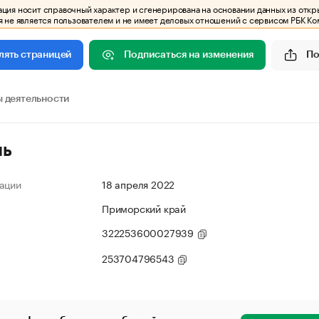
ия носит справочный характер и сгенерирована на основании данных из откр
 не является пользователем и не имеет деловых отношений с сервисом РБК Ко
Подписаться на изменения
По
лять страницей
 деятельности
ль
ации
18 апреля 2022
Приморский край
322253600027939
253704796543