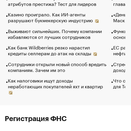
атрибутов престижа? Тест для лидеров
глава к
Казино проиграло. Как ИИ-агенты
«Деньги
разрушают букмекерскую индустрию
Маск в 
Выживают сильнейших. Почему компании
Функции
избавляются от лучших сотрудников
основ э
Как банк Wildberries резко нарастил
ЕС раз
кредиты селлерам до атак на склады
нефти —
Сотрудники открыли новый способ вредить
Стресс 
компаниям. Зачем им это
доходов
Как налоговики ищут доходы
Что обв
неработающих покупателей яхт и квартир
для Tel
Регистрация ФНС