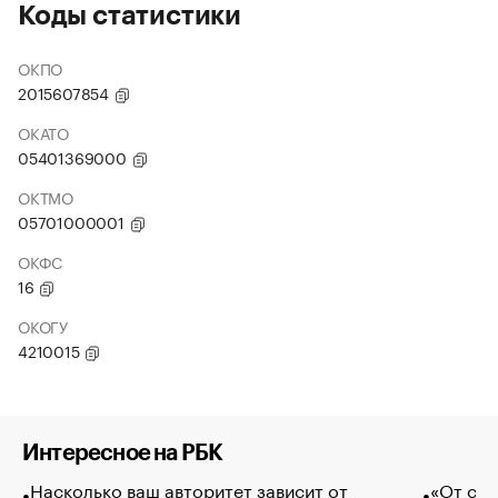
Коды статистики
ОКПО
2015607854
ОКАТО
05401369000
ОКТМО
05701000001
ОКФС
16
ОКОГУ
4210015
Интересное на РБК
Насколько ваш авторитет зависит от
«От спо