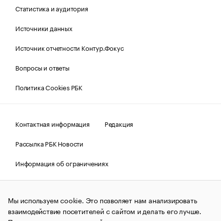
Статистика и аудитория
Источники данных
Источник отчетности Контур.Фокус
Вопросы и ответы
Политика Cookies РБК
Контактная информация
Редакция
Рассылка РБК Новости
Информация об ограничениях
Правовая информация
О соблюдении авторских прав
Мы используем cookie. Это позволяет нам анализировать
© АО «РОСБИЗНЕСКОНСАЛТИНГ»,
1995–2026.
Сообщения
и материалы информационного агентства «РБК»
взаимодействие посетителей с сайтом и делать его лучше.
(зарегистрировано Федеральной службой по надзору в сфере