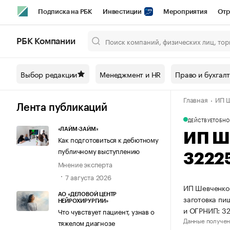
Подписка на РБК
Инвестиции
Мероприятия
Отр
Спорт
Школа управления РБК
РБК Образование
РБ
РБК Компании
Город
Стиль
Крипто
РБК Бизнес-среда
Дискусси
Выбор редакции
Менеджмент и HR
Право и бухгал
Спецпроекты СПб
Конференции СПб
Спецпроекты
Главная
ИП Ш
Технологии и медиа
Финансы
Рынок наличной валют
Лента публикаций
ДЕЙСТВУЕТ
ОБНО
«ЛАЙМ-ЗАЙМ»
ИП Ш
Как подготовиться к дебютному
публичному выступлению
3222
Мнение эксперта
7 августа 2026
ИП Шевченко 
АО «ДЕЛОВОЙ ЦЕНТР
заготовка пи
НЕЙРОХИРУРГИИ»
и ОГРНИП: 3
Что чувствует пациент, узнав о
Данные получен
тяжелом диагнозе