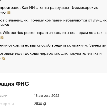
 проиграло. Как ИИ-агенты разрушают букмекерскую
рию
ют сильнейших. Почему компании избавляются от лучших
ников
к Wildberries резко нарастил кредиты селлерам до атак н
ики открыли новый способ вредить компаниям. Зачем им
оговики ищут доходы неработающих покупателей яхт и
р
рация ФНС
ации
18 августа 2022
го органа
2536