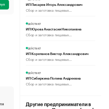
туп
ИП Писарев Игорь Александрович
Сбор и заготовка пищевых...
ДЕЙСТВУЕТ
ИП Юрова Анастасия Николаевна
Сбор и заготовка пищевых...
ДЕЙСТВУЕТ
ИП Корепанов Виктор Александрович
Сбор и заготовка пищевых...
ДЕЙСТВУЕТ
ИП Сибиркина Полина Андреевна
Сбор и заготовка пищевых...
ля
«От спорта тело стареет иначе». Как живет глава ко
Другие предприниматели в
создавшей GTA