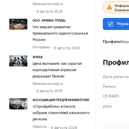
Мнение эксперта
Информац
Компания
6 августа 2026
ООО «РЕММА ТРЕЙД»
Управ
Что мешает развитию
премиального сырного рынка в
России
Профиль
Виды
Интервью
6 августа 2026
АПКБК
Профи
Цена молчания: как скрытая
корпоративная агрессия
разрушает бизнес
Дата регистр
Мнение эксперта
Регион
6 августа 2026
ОГРНИП
АССОЦИАЦИЯ ПРЕДПРИНИМАТЕЛЕЙ
ИНН
«Стройдебаты» в Калуге
собрали строителей калужского
региона
Новость
6 августа 2026