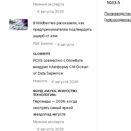
Мнение эксперта
10.13.5
6 августа 2026
Производство
(мясосодерж
В Wildberries рассказали, как
предпринимателям подтвердить
ущерб от атак
РБК Бизнес
6 августа
GLOWBYTE
РСХБ совместно с GlowByte
внедрил платформу CM Ocean
от Data Sapience
Новость
6 августа 2026
ФОНД «НАУКА. ИСКУССТВО.
ТЕХНОЛОГИИ»
Персеиды — 2026: когда
смотреть самый яркий
звездопад августа
Мнение эксперта
6 августа 2026