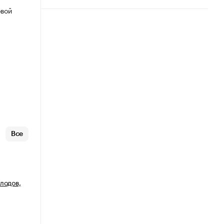
овой
Все
лодов,