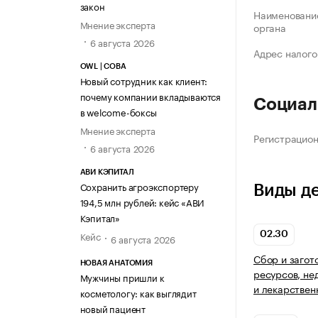
закон
Наименование
Мнение эксперта
органа
6 августа 2026
Адрес налого
OWL | СОВА
Новый сотрудник как клиент:
почему компании вкладываются
Социал
в welcome-боксы
Мнение эксперта
Регистрацио
6 августа 2026
АВИ КЭПИТАЛ
Сохранить агроэкспортеру
Виды д
194,5 млн рублей: кейс «АВИ
Кэпитал»
Кейс
02.30
6 августа 2026
Сбор и загот
НОВАЯ АНАТОМИЯ
ресурсов, не
Мужчины пришли к
и лекарствен
косметологу: как выглядит
новый пациент