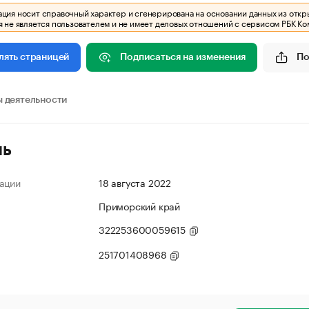
ия носит справочный характер и сгенерирована на основании данных из откр
 не является пользователем и не имеет деловых отношений с сервисом РБК Ко
Подписаться на изменения
По
лять страницей
 деятельности
ль
ации
18 августа 2022
Приморский край
322253600059615
251701408968