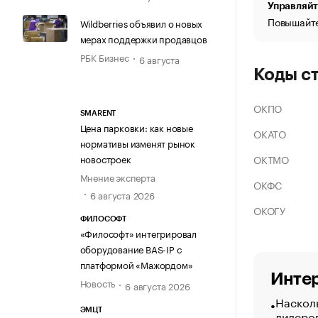
Управляйт
Повышайте
Wildberries объявил о новых
мерах поддержки продавцов
РБК Бизнес
6 августа
Коды с
ОКПО
SMARENT
Цена парковки: как новые
ОКАТО
нормативы изменят рынок
ОКТМО
новостроек
Мнение эксперта
ОКФС
6 августа 2026
ОКОГУ
ФИЛОСОФТ
«Философт» интегрировал
оборудование BAS-IP с
платформой «Мажордом»
Интер
Новость
6 августа 2026
Насколь
ЭМЦТ
лидеро