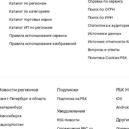
Справка по сервису
Каталог по регионам
Поиск по ОГРН
Каталог по категориям
Поиск по ИНН
Каталог торговых марок
Статистика и аудитори
Каталог ИП по регионам
Источники данных
Правила использования сервиса
Источник отчетности 
Правила использования изображений
Вопросы и ответы
Политика Cookies РБК
Новости регионов
Подписки
РБК Н
анкт-Петербург и область
Подписка на РБК
iOS
катеринбург
Androi
Уведомления
Новосибирск
Други
RSS Новости
Башкортостан
Оповещения RBC.ru
Домены