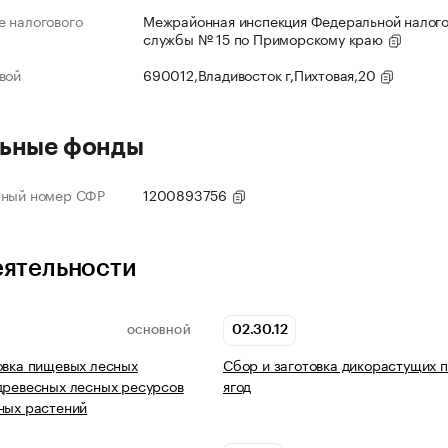
 налогового
Межрайонная инспекция Федеральной налог
службы № 15 по Приморскому краю
вой
690012,Владивосток г,Пихтовая,20
ьные фонды
нный номер СФР
1200893756
еятельности
02.30.12
ОСНОВНОЙ
овка пищевых лесных
Сбор и заготовка дикорастущих п
древесных лесных ресурсов
ягод
ных растений