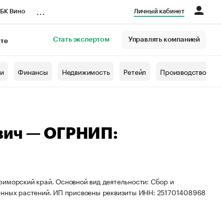
...
БК Вино
Личный кабинет
Стать экспертом
Управлять компанией
кте
азета
жи
Финансы
Недвижимость
Ретейл
Производство
вич — ОГРНИП:
риморский край. Основной вид деятельности: Сбор и
венных растений. ИП присвоены реквизиты ИНН: 251701408968