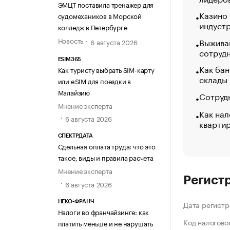
ЭМЦТ поставила тренажер для
Казино
судомехаников в Морской
индуст
колледж в Петербурге
Новость
Выжива
6 августа 2026
сотруд
ESIM365
Как бан
Как туристу выбрать SIM-карту
склады
или eSIM для поездки в
Малайзию
Сотрудн
Мнение эксперта
Как нал
6 августа 2026
кварти
СПЕКТРДАТА
Сдельная оплата труда: что это
такое, виды и правила расчета
Мнение эксперта
Регист
6 августа 2026
НЕКО-ФРАНЧ
Дата регистр
Налоги во франчайзинге: как
Код налогово
платить меньше и не нарушать