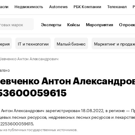
асли
Недвижимость
Autonews
РБК Компании
Телеканал
Р
К Курсы
РБК Life
Тренды
Визионеры
Национальные проекты
Эксперты
Кейсы
Мероприятия
О прое
онный клуб
Исследования
Кредитные рейтинги
Франшизы
Г
терия
IT и технологии
Малый бизнес
Маркетинг и прода
Проверка контрагентов
Политика
Экономика
Бизнес
евченко Антон Александрович
ы
ВЛЕНО
евченко Антон Александро
53600059615
Антон Александрович зарегистрирован 18.08.2022, в регионе — П
щевых лесных ресурсов, недревесных лесных ресурсов и лекарст
22253600059615.
ы из публичных государственных источников.