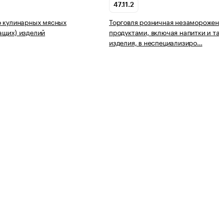
47.11.2
 кулинарных мясных
Торговля розничная незамороже
ащих) изделий
продуктами, включая напитки и 
изделия, в неспециализиро…