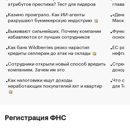
атрибутов престижа? Тест для лидеров
глава к
Казино проиграло. Как ИИ-агенты
«Деньги
разрушают букмекерскую индустрию
Маск в 
Выживают сильнейших. Почему компании
Функции
избавляются от лучших сотрудников
основ э
Как банк Wildberries резко нарастил
ЕС раз
кредиты селлерам до атак на склады
нефти —
Сотрудники открыли новый способ вредить
Стресс 
компаниям. Зачем им это
доходов
Как налоговики ищут доходы
Что обв
неработающих покупателей яхт и квартир
для Tel
Регистрация ФНС