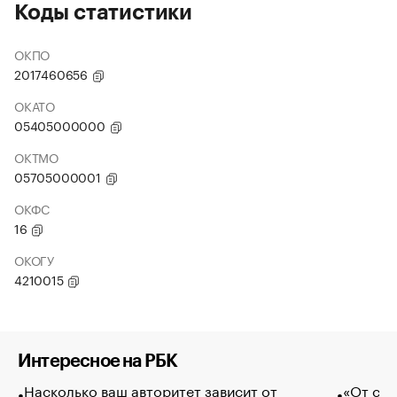
Коды статистики
ОКПО
2017460656
ОКАТО
05405000000
ОКТМО
05705000001
ОКФС
16
ОКОГУ
4210015
Интересное на РБК
Насколько ваш авторитет зависит от
«От спо