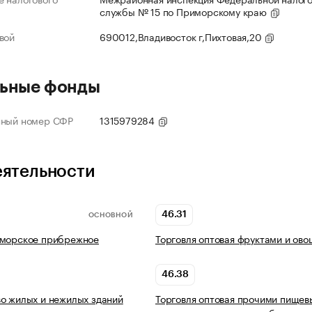
службы № 15 по Приморскому краю
вой
690012,Владивосток г,Пихтовая,20
ьные фонды
нный номер СФР
1315979284
еятельности
46.31
ОСНОВНОЙ
 морское прибрежное
Торговля оптовая фруктами и ов
46.38
о жилых и нежилых зданий
Торговля оптовая прочими пище