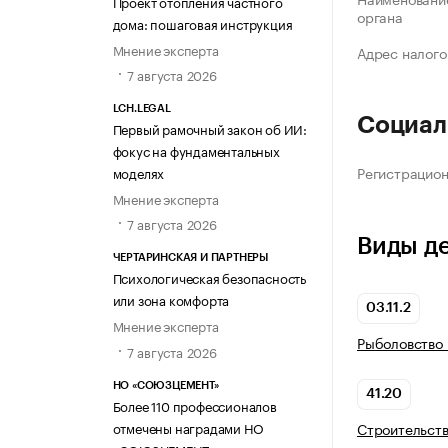
Проект отопления частного
органа
дома: пошаговая инструкция
Мнение эксперта
Адрес налого
7 августа 2026
LCH.LEGAL
Социал
Первый рамочный закон об ИИ:
фокус на фундаментальных
Регистрацио
моделях
Мнение эксперта
7 августа 2026
Виды д
ЧЕРТАРИНСКАЯ И ПАРТНЕРЫ
Психологическая безопасность
или зона комфорта
03.11.2
Мнение эксперта
Рыболовство
7 августа 2026
НО «СОЮЗЦЕМЕНТ»
41.20
Более 110 профессионалов
отмечены наградами НО
Строительств