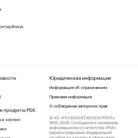
я
Контур.Фокус
овости
Юридическая информация
Информация об ограничениях
d
Правовая информация
О соблюдении авторских прав
е продукты РБК
© АО «РОСБИЗНЕСКОНСАЛТИНГ»,
 и хостинг
1995–2026.
Сообщения и материалы
информационного агентства «РБК»
лако
(зарегистрировано Федеральной
службой по надзору в сфере связи,
шения