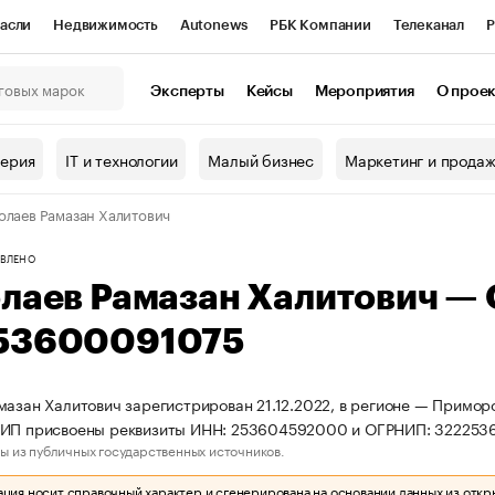
асли
Недвижимость
Autonews
РБК Компании
Телеканал
Р
К Курсы
РБК Life
Тренды
Визионеры
Национальные проекты
Эксперты
Кейсы
Мероприятия
О прое
онный клуб
Исследования
Кредитные рейтинги
Франшизы
Г
терия
IT и технологии
Малый бизнес
Маркетинг и прода
Проверка контрагентов
Политика
Экономика
Бизнес
олаев Рамазан Халитович
ы
ВЛЕНО
олаев Рамазан Халитович —
53600091075
мазан Халитович зарегистрирован 21.12.2022, в регионе — Примор
 ИП присвоены реквизиты ИНН: 253604592000 и ОГРНИП: 322253
ы из публичных государственных источников.
ия носит справочный характер и сгенерирована на основании данных из откр