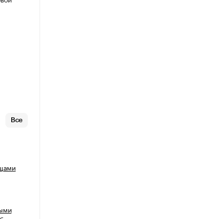
Все
ощами
выми