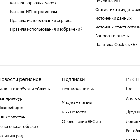
Каталог торговых марок
Статистика и аудитори
Каталог ИП по регионам
Источники данных
Правила использования сервиса
Источник отчетности 
Правила использования изображений
Вопросы и ответы
Политика Cookies РБК
Новости регионов
Подписки
РБК Н
анкт-Петербург и область
Подписка на РБК
iOS
катеринбург
Androi
Уведомления
Новосибирск
Други
RSS Новости
Башкортостан
Оповещения RBC.ru
Домены
ологодская область
Рег.об
Калининград
Рег.ре