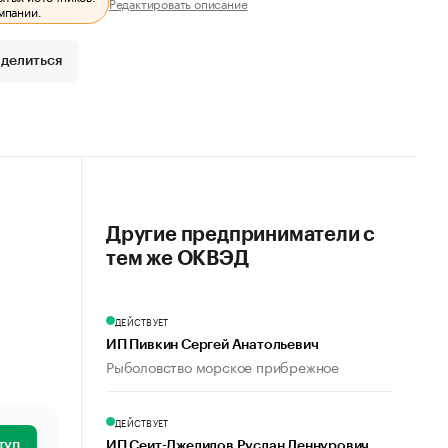
Редактировать описание
мпании.
делиться
Другие предприниматели с
тем же ОКВЭД
ДЕЙСТВУЕТ
ИП Пивкин Сергей Анатольевич
Рыболовство морское прибрежное
ДЕЙСТВУЕТ
туп
ИП Сеит-Джелилов Руслан Леннурович