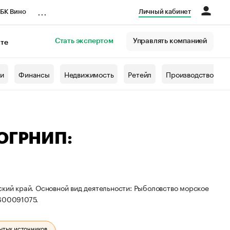
...
БК Вино
Личный кабинет
Стать экспертом
Управлять компанией
кте
азета
жи
Финансы
Недвижимость
Ретейл
Производство
 ОГРНИП:
ский край. Основной вид деятельности: Рыболовство морское
600091075.
ытых источников.