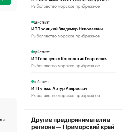
Рыболовство морское прибрежное
ДЕЙСТВУЕТ
ИП Троицкий Владимир Николаевич
Рыболовство морское прибрежное
ДЕЙСТВУЕТ
ИП Геращенко Константин Георгиевич
Рыболовство морское прибрежное
ДЕЙСТВУЕТ
ИП Гунько Артур Андреевич
Рыболовство морское прибрежное
ля
«От спорта тело стареет иначе». Как живет глава ко
Другие предприниматели в
создавшей GTA
регионе — Приморский край