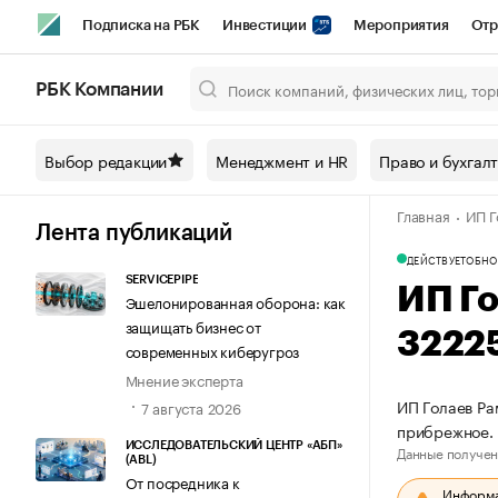
Подписка на РБК
Инвестиции
Мероприятия
Отр
Спорт
Школа управления РБК
РБК Образование
РБ
РБК Компании
Город
Стиль
Крипто
РБК Бизнес-среда
Дискусси
Выбор редакции
Менеджмент и HR
Право и бухгал
Спецпроекты СПб
Конференции СПб
Спецпроекты
Главная
ИП Г
Технологии и медиа
Финансы
Рынок наличной валют
Лента публикаций
ДЕЙСТВУЕТ
ОБНО
SERVICEPIPE
ИП Г
Эшелонированная оборона: как
защищать бизнес от
3222
современных киберугроз
Мнение эксперта
ИП Голаев Ра
7 августа 2026
прибрежное.
ИССЛЕДОВАТЕЛЬСКИЙ ЦЕНТР «АБП»
Данные получен
(ABL)
От посредника к
Информац