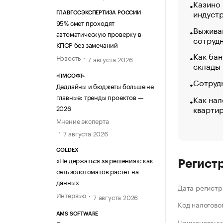
Казино
индуст
ГЛАВГОСЭКСПЕРТИЗА РОССИИ
95% смет проходят
Выжива
автоматическую проверку в
сотруд
КПСР без замечаний
Как бан
Новость
7 августа 2026
склады
«ПМСОФТ»
Сотрудн
Дедлайны и бюджеты больше не
главные: тренды проектов —
Как нал
кварти
2026
Мнение эксперта
7 августа 2026
GOLDEX
«Не держаться за решения»: как
Регист
сеть золотоматов растет на
данных
Дата регистр
Интервью
7 августа 2026
Код налогово
AMS SOFTWARE
Наименование