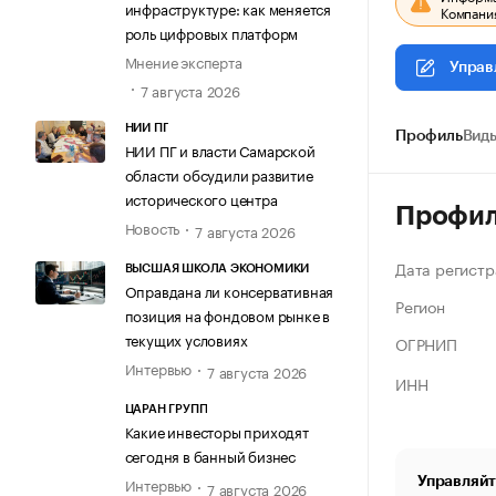
инфраструктуре: как меняется
Компания
роль цифровых платформ
Мнение эксперта
Управ
7 августа 2026
НИИ ПГ
Профиль
Виды
НИИ ПГ и власти Самарской
области обсудили развитие
исторического центра
Профи
Новость
7 августа 2026
Дата регистр
ВЫСШАЯ ШКОЛА ЭКОНОМИКИ
Оправдана ли консервативная
Регион
позиция на фондовом рынке в
текущих условиях
ОГРНИП
Интервью
7 августа 2026
ИНН
ЦАРАН ГРУПП
Какие инвесторы приходят
сегодня в банный бизнес
Управляйт
Интервью
7 августа 2026