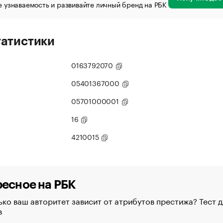
 узнаваемость и развивайте личный бренд на РБК
татистики
0163792070
05401367000
05701000001
16
4210015
есное на РБК
ко ваш авторитет зависит от атрибутов престижа? Тест д
в