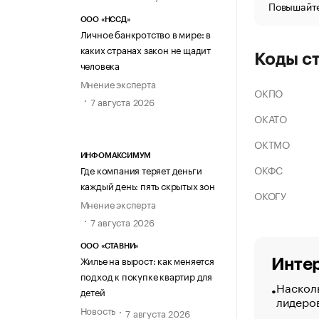
Повышайте
ООО «НССД»
Личное банкротство в мире: в
каких странах закон не щадит
Коды с
человека
Мнение эксперта
ОКПО
7 августа 2026
ОКАТО
ОКТМО
ИНФОМАКСИМУМ
ОКФС
Где компания теряет деньги
каждый день: пять скрытых зон
ОКОГУ
Мнение эксперта
7 августа 2026
ООО «СТАВНИ»
Жилье на вырост: как меняется
Интер
подход к покупке квартир для
Насколь
детей
лидеро
Новость
7 августа 2026