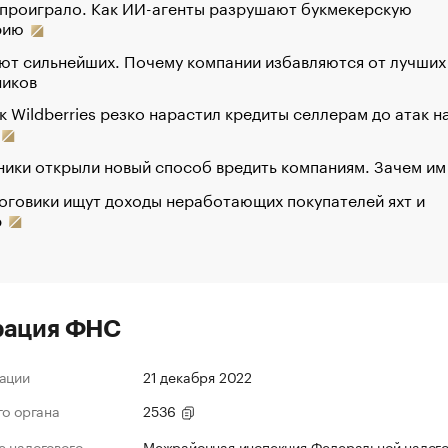
 проиграло. Как ИИ-агенты разрушают букмекерскую
рию
ют сильнейших. Почему компании избавляются от лучших
ников
к Wildberries резко нарастил кредиты селлерам до атак н
ики открыли новый способ вредить компаниям. Зачем им
оговики ищут доходы неработающих покупателей яхт и
р
рация ФНС
ации
21 декабря 2022
го органа
2536
 налогового
Межрайонная инспекция Федеральной налог