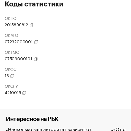
Коды статистики
ОКПО
2015899812
ОКАТО
07232000001
ОКТМО
07503000101
ОКФС
16
ОКОГУ
4210015
Интересное на РБК
Насколько ваш авторитет зависит от
«От спо