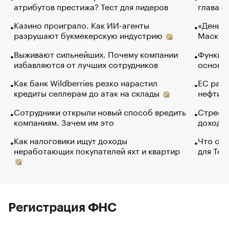
атрибутов престижа? Тест для лидеров
глава к
Казино проиграло. Как ИИ-агенты
«Деньги
разрушают букмекерскую индустрию
Маск в 
Выживают сильнейших. Почему компании
Функции
избавляются от лучших сотрудников
основ э
Как банк Wildberries резко нарастил
ЕС раз
кредиты селлерам до атак на склады
нефти —
Сотрудники открыли новый способ вредить
Стресс 
компаниям. Зачем им это
доходов
Как налоговики ищут доходы
Что обв
неработающих покупателей яхт и квартир
для Tel
Регистрация ФНС