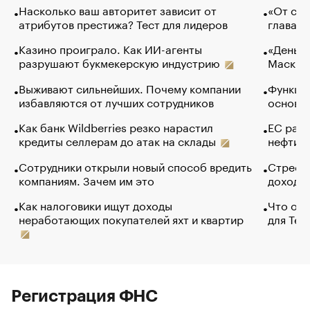
Насколько ваш авторитет зависит от
«От спо
атрибутов престижа? Тест для лидеров
глава к
Казино проиграло. Как ИИ-агенты
«Деньги
разрушают букмекерскую индустрию
Маск в 
Выживают сильнейших. Почему компании
Функции
избавляются от лучших сотрудников
основ э
Как банк Wildberries резко нарастил
ЕС раз
кредиты селлерам до атак на склады
нефти —
Сотрудники открыли новый способ вредить
Стресс 
компаниям. Зачем им это
доходов
Как налоговики ищут доходы
Что обв
неработающих покупателей яхт и квартир
для Tel
Регистрация ФНС