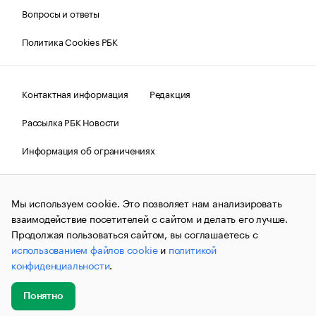
Вопросы и ответы
Политика Cookies РБК
Контактная информация
Редакция
Рассылка РБК Новости
Информация об ограничениях
Правовая информация
О соблюдении авторских прав
Мы используем cookie. Это позволяет нам анализировать
© АО «РОСБИЗНЕСКОНСАЛТИНГ»,
1995–2026.
Сообщения
и материалы информационного агентства «РБК»
взаимодействие посетителей с сайтом и делать его лучше.
(зарегистрировано Федеральной службой по надзору в сфере
Продолжая пользоваться сайтом, вы соглашаетесь с
связи, информационных технологий и массовых
использованием файлов cookie
и
политикой
коммуникаций (Роскомнадзор) 09.12.2015 за номером ИА
№ФС77-63848) сопровождаются пометкой «РБК». Отдельные
конфиденциальности
.
публикации могут содержать информацию,
не предназначенную для пользователей
до 18 лет.
companycardsfeedback@rbc.ru
Понятно
Добавить