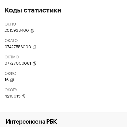
Коды статистики
ОКПО
2015938400
ОКАТО
07427556000
ОКТМО
07727000061
ОКФС
16
ОКОГУ
4210015
Интересное на РБК