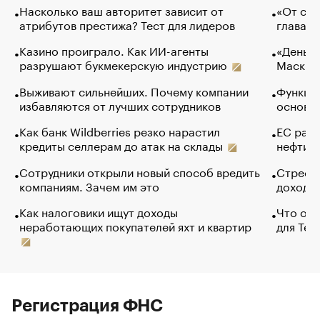
Насколько ваш авторитет зависит от
«От спо
атрибутов престижа? Тест для лидеров
глава к
Казино проиграло. Как ИИ-агенты
«Деньги
разрушают букмекерскую индустрию
Маск в 
Выживают сильнейших. Почему компании
Функции
избавляются от лучших сотрудников
основ э
Как банк Wildberries резко нарастил
ЕС раз
кредиты селлерам до атак на склады
нефти —
Сотрудники открыли новый способ вредить
Стресс 
компаниям. Зачем им это
доходов
Как налоговики ищут доходы
Что обв
неработающих покупателей яхт и квартир
для Tel
Регистрация ФНС