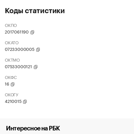
Коды статистики
ОКПО
2017061190
ОКАТО
07233000005
ОКТМО
07533000121
ОКФС
16
ОКОГУ
4210015
Интересное на РБК