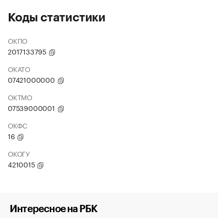
Коды статистики
ОКПО
2017133795
ОКАТО
07421000000
ОКТМО
07539000001
ОКФС
16
ОКОГУ
4210015
Интересное на РБК