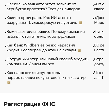
Насколько ваш авторитет зависит от
«От спо
атрибутов престижа? Тест для лидеров
глава к
Казино проиграло. Как ИИ-агенты
«Деньги
разрушают букмекерскую индустрию
Маск в 
Выживают сильнейших. Почему компании
Функции
избавляются от лучших сотрудников
основ э
Как банк Wildberries резко нарастил
ЕС раз
кредиты селлерам до атак на склады
нефти —
Сотрудники открыли новый способ вредить
Стресс 
компаниям. Зачем им это
доходов
Как налоговики ищут доходы
Что обв
неработающих покупателей яхт и квартир
для Tel
Регистрация ФНС