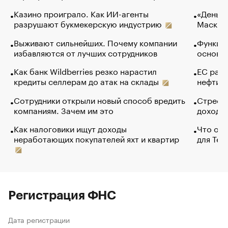
Казино проиграло. Как ИИ-агенты
«Деньги
разрушают букмекерскую индустрию
Маск в 
Выживают сильнейших. Почему компании
Функции
избавляются от лучших сотрудников
основ э
Как банк Wildberries резко нарастил
ЕС раз
кредиты селлерам до атак на склады
нефти —
Сотрудники открыли новый способ вредить
Стресс 
компаниям. Зачем им это
доходов
Как налоговики ищут доходы
Что обв
неработающих покупателей яхт и квартир
для Tel
Регистрация ФНС
Дата регистрации