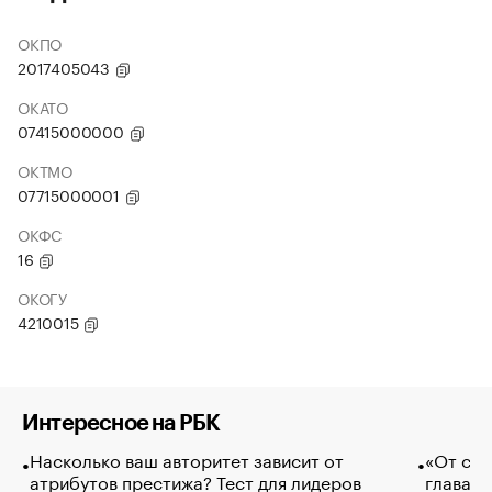
ОКПО
2017405043
ОКАТО
07415000000
ОКТМО
07715000001
ОКФС
16
ОКОГУ
4210015
Интересное на РБК
Насколько ваш авторитет зависит от
«От спо
атрибутов престижа? Тест для лидеров
глава к