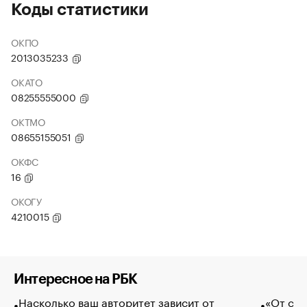
Коды статистики
ОКПО
2013035233
ОКАТО
08255555000
ОКТМО
08655155051
ОКФС
16
ОКОГУ
4210015
Интересное на РБК
Насколько ваш авторитет зависит от
«От спо