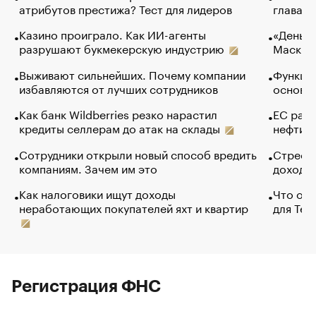
атрибутов престижа? Тест для лидеров
глава к
Казино проиграло. Как ИИ-агенты
«Деньги
разрушают букмекерскую индустрию
Маск в 
Выживают сильнейших. Почему компании
Функции
избавляются от лучших сотрудников
основ э
Как банк Wildberries резко нарастил
ЕС раз
кредиты селлерам до атак на склады
нефти —
Сотрудники открыли новый способ вредить
Стресс 
компаниям. Зачем им это
доходов
Как налоговики ищут доходы
Что обв
неработающих покупателей яхт и квартир
для Tel
Регистрация ФНС