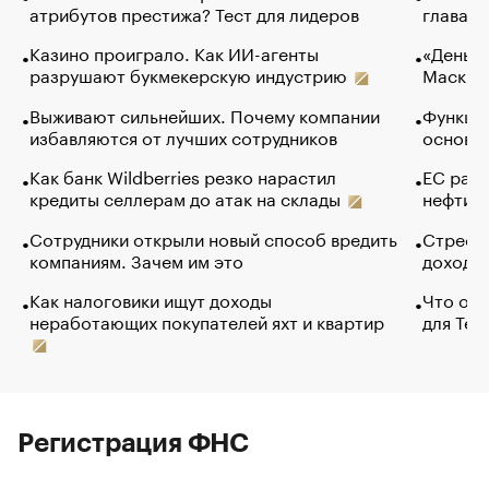
атрибутов престижа? Тест для лидеров
глава к
Казино проиграло. Как ИИ-агенты
«Деньги
разрушают букмекерскую индустрию
Маск в 
Выживают сильнейших. Почему компании
Функции
избавляются от лучших сотрудников
основ э
Как банк Wildberries резко нарастил
ЕС раз
кредиты селлерам до атак на склады
нефти —
Сотрудники открыли новый способ вредить
Стресс 
компаниям. Зачем им это
доходов
Как налоговики ищут доходы
Что обв
неработающих покупателей яхт и квартир
для Tel
Регистрация ФНС