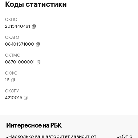
Коды статистики
ОКПО
2015440461
ОКАТО
08401371000
ОКТМО
08701000001
ОКФС
16
ОКОГУ
4210015
Интересное на РБК
Насколько ваш авторитет зависит от
«От спо