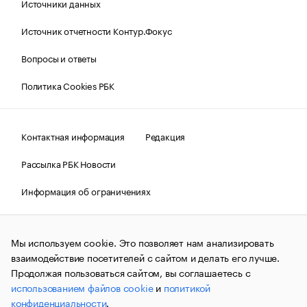
Источники данных
Источник отчетности Контур.Фокус
Вопросы и ответы
Политика Cookies РБК
Контактная информация
Редакция
Рассылка РБК Новости
Информация об ограничениях
Правовая информация
О соблюдении авторских прав
Мы используем cookie. Это позволяет нам анализировать
© АО «РОСБИЗНЕСКОНСАЛТИНГ»,
1995–2026.
Сообщения
и материалы информационного агентства «РБК»
взаимодействие посетителей с сайтом и делать его лучше.
(зарегистрировано Федеральной службой по надзору в сфере
Продолжая пользоваться сайтом, вы соглашаетесь с
связи, информационных технологий и массовых
использованием файлов cookie
и
политикой
коммуникаций (Роскомнадзор) 09.12.2015 за номером ИА
№ФС77-63848) сопровождаются пометкой «РБК». Отдельные
конфиденциальности
.