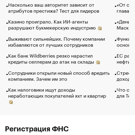
Насколько ваш авторитет зависит от
«От спо
атрибутов престижа? Тест для лидеров
глава к
Казино проиграло. Как ИИ-агенты
«Деньги
разрушают букмекерскую индустрию
Маск в 
Выживают сильнейших. Почему компании
Функции
избавляются от лучших сотрудников
основ э
Как банк Wildberries резко нарастил
ЕС раз
кредиты селлерам до атак на склады
нефти —
Сотрудники открыли новый способ вредить
Стресс 
компаниям. Зачем им это
доходов
Как налоговики ищут доходы
Что обв
неработающих покупателей яхт и квартир
для Tel
Регистрация ФНС