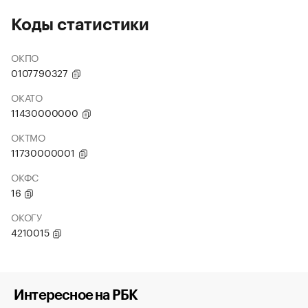
Коды статистики
ОКПО
0107790327
ОКАТО
11430000000
ОКТМО
11730000001
ОКФС
16
ОКОГУ
4210015
Интересное на РБК