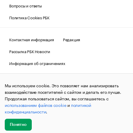
Вопросы и ответы
Политика Cookies РБК
Контактная информация
Редакция
Рассылка РБК Новости
Информация об ограничениях
Правовая информация
О соблюдении авторских прав
Мы используем cookie. Это позволяет нам анализировать
© АО «РОСБИЗНЕСКОНСАЛТИНГ»,
1995–2026.
Сообщения
и материалы информационного агентства «РБК»
взаимодействие посетителей с сайтом и делать его лучше.
(зарегистрировано Федеральной службой по надзору в сфере
Продолжая пользоваться сайтом, вы соглашаетесь с
связи, информационных технологий и массовых
использованием файлов cookie
и
политикой
коммуникаций (Роскомнадзор) 09.12.2015 за номером ИА
№ФС77-63848) сопровождаются пометкой «РБК». Отдельные
конфиденциальности
.
публикации могут содержать информацию,
не предназначенную для пользователей
до 18 лет.
companycardsfeedback@rbc.ru
Понятно
Добавить