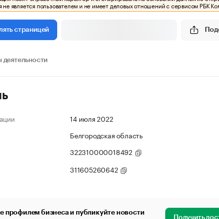
 не является пользователем и не имеет деловых отношений с сервисом РБК Ко
Под
лять страницей
 деятельности
ль
ации
14 июля 2022
Белгородская область
322310000018492
311605260642
е профилем бизнеса и публикуйте новости
Получить дос