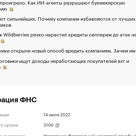
 проиграло. Как ИИ-агенты разрушают букмекерскую
рию
ют сильнейших. Почему компании избавляются от лучших
ников
к Wildberries резко нарастил кредиты селлерам до атак н
ики открыли новый способ вредить компаниям. Зачем им
оговики ищут доходы неработающих покупателей яхт и
р
рация ФНС
ации
14 июля 2022
го органа
3100
 налогового
Управление Федеральной налоговой службы 