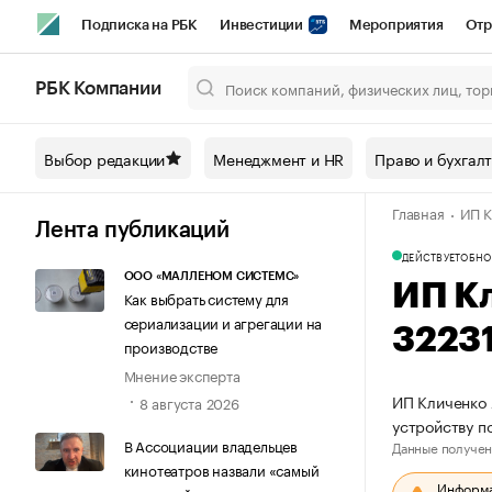
Подписка на РБК
Инвестиции
Мероприятия
Отр
Спорт
Школа управления РБК
РБК Образование
РБ
РБК Компании
Город
Стиль
Крипто
РБК Бизнес-среда
Дискусси
Выбор редакции
Менеджмент и HR
Право и бухгал
Спецпроекты СПб
Конференции СПб
Спецпроекты
Главная
ИП К
Технологии и медиа
Финансы
Рынок наличной валют
Лента публикаций
ДЕЙСТВУЕТ
ОБНО
ООО «МАЛЛЕНОМ СИСТЕМС»
ИП К
Как выбрать систему для
сериализации и агрегации на
3223
производстве
Мнение эксперта
ИП Кличенко 
8 августа 2026
устройству п
В Ассоциации владельцев
Данные получен
кинотеатров назвали «самый
Информац