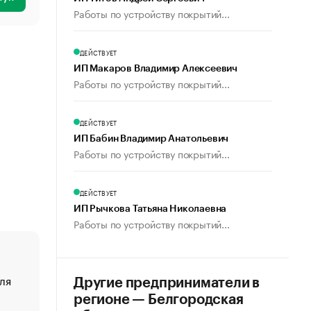
Работы по устройству покрытий...
ДЕЙСТВУЕТ
ИП Макаров Владимир Алексеевич
Работы по устройству покрытий...
ДЕЙСТВУЕТ
ИП Бабин Владимир Анатольевич
Работы по устройству покрытий...
ДЕЙСТВУЕТ
ИП Рычкова Татьяна Николаевна
Работы по устройству покрытий...
ля
«От спорта тело стареет иначе». Как живет глава ко
Другие предприниматели в
создавшей GTA
регионе — Белгородская