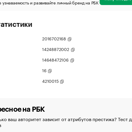
 узнаваемость и развивайте личный бренд на РБК
татистики
2016702168
14248872002
14648472106
16
4210015
есное на РБК
ко ваш авторитет зависит от атрибутов престижа? Тест д
в