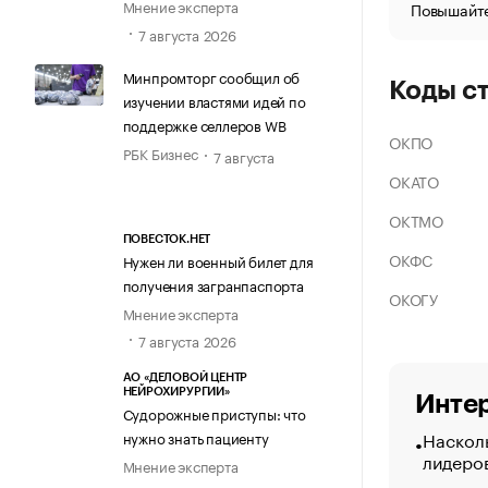
Мнение эксперта
Повышайте
7 августа 2026
Минпромторг сообщил об
Коды с
изучении властями идей по
поддержке селлеров WB
ОКПО
РБК Бизнес
7 августа
ОКАТО
ОКТМО
ПОВЕСТОК.НЕТ
ОКФС
Нужен ли военный билет для
получения загранпаспорта
ОКОГУ
Мнение эксперта
7 августа 2026
АО «ДЕЛОВОЙ ЦЕНТР
НЕЙРОХИРУРГИИ»
Интер
Судорожные приступы: что
Насколь
нужно знать пациенту
лидеро
Мнение эксперта