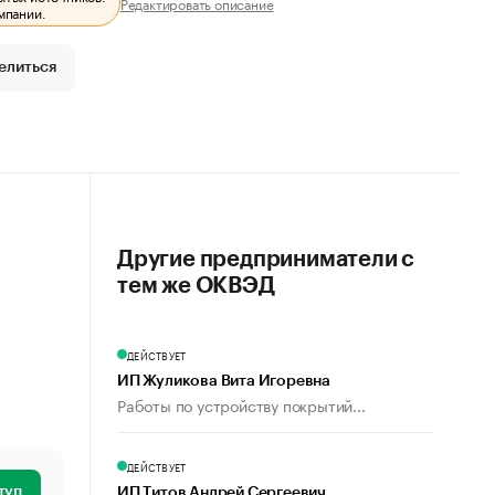
Редактировать описание
мпании.
елиться
Другие предприниматели с
тем же ОКВЭД
ДЕЙСТВУЕТ
ИП Жуликова Вита Игоревна
Работы по устройству покрытий...
ДЕЙСТВУЕТ
туп
ИП Титов Андрей Сергеевич