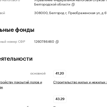
Белгородской области
вой
308000, Белгород г, Преображенская ул, д 6
ьные фонды
нный номер СФР
1260786460
еятельности
41.20
ОСНОВНОЙ
тройству покрытий полов и
Строительство жилых и нежилых 
ен
43.29