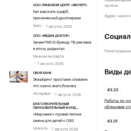
органа
ООО ПРАВОВОЙ ЦЕНТР «ЭКСПЕРТ»
Как взыскать ущерб,
Адрес налого
причиненный дропперами
Кейс
7 августа 2026
Социал
ООО «МЕДИА-ДОКТОР»
Зачем FMCG-бренду ТВ-реклама
в эпоху диджитал
Регистрацио
Мнение эксперта
7 августа 2026
Виды д
СВОЙ БАНК
Эквайринг простыми словами:
что нужно знать бизнесу
43.33
Интервью
7 августа 2026
Работы по ус
БЛАГОТВОРИТЕЛЬНЫЙ
облицовке ст
ОБРАЗОВАТЕЛЬНЫЙ ФОНД
«МАРХАМАТ»
«Мархамат» провел летние
смены для детей с ОВЗ
43.31
Новость
7 августа 2026