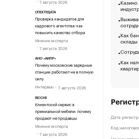
Казино
7 августа 2026
индуст
СПЕКТРДАТА
Выжива
Проверка кандидатов для
сотруд
кадрового агентства: как
повысить качество отбора
Как бан
Мнение эксперта
склады
7 августа 2026
Сотрудн
АНО «АИПР»
Как нал
Почему московские зарядные
кварти
станции работают не в полную
силу
Интервью
7 августа 2026
RICCHE
Регист
Клиентский сервис в
премиальной мебели: почему
Дата регистр
продают не продавцы
Мнение эксперта
Код налогово
7 августа 2026
Наименование