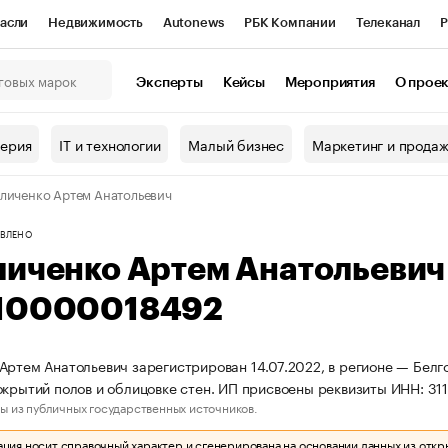
асли
Недвижимость
Autonews
РБК Компании
Телеканал
Р
К Курсы
РБК Life
Тренды
Визионеры
Национальные проекты
Эксперты
Кейсы
Мероприятия
О прое
онный клуб
Исследования
Кредитные рейтинги
Франшизы
Г
терия
IT и технологии
Малый бизнес
Маркетинг и прода
Проверка контрагентов
Политика
Экономика
Бизнес
личенко Артем Анатольевич
ы
ВЛЕНО
личенко Артем Анатольеви
10000018492
Артем Анатольевич зарегистрирован 14.07.2022, в регионе — Белг
окрытий полов и облицовке стен. ИП присвоены реквизиты ИНН: 
ы из публичных государственных источников.
ия носит справочный характер и сгенерирована на основании данных из откр