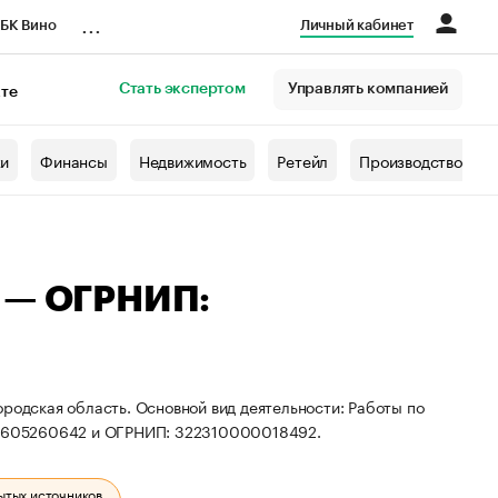
...
БК Вино
Личный кабинет
Стать экспертом
Управлять компанией
кте
азета
жи
Финансы
Недвижимость
Ретейл
Производство
ч — ОГРНИП:
ородская область. Основной вид деятельности: Работы по
311605260642 и ОГРНИП: 322310000018492.
ытых источников.