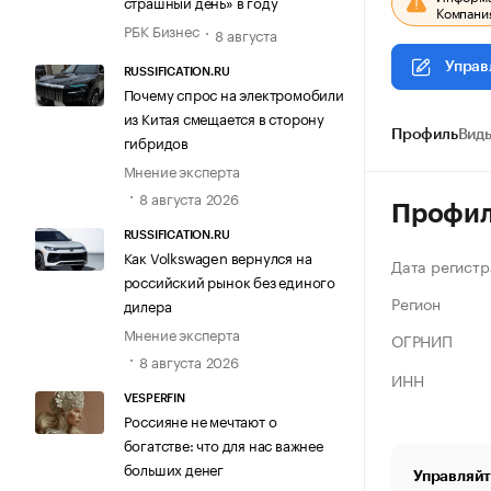
страшный день» в году
Компания
РБК Бизнес
8 августа
Управ
RUSSIFICATION.RU
Почему спрос на электромобили
из Китая смещается в сторону
Профиль
Виды
гибридов
Мнение эксперта
8 августа 2026
Профи
RUSSIFICATION.RU
Как Volkswagen вернулся на
Дата регистр
российский рынок без единого
Регион
дилера
Мнение эксперта
ОГРНИП
8 августа 2026
ИНН
VESPERFIN
Россияне не мечтают о
богатстве: что для нас важнее
больших денег
Управляйт