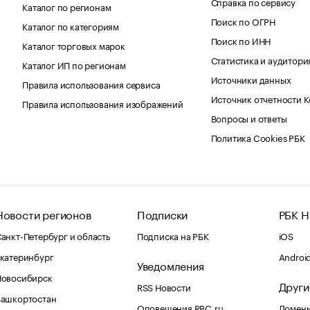
Справка по сервису
Каталог по регионам
Поиск по ОГРН
Каталог по категориям
Поиск по ИНН
Каталог торговых марок
Статистика и аудитори
Каталог ИП по регионам
Источники данных
Правила использования сервиса
Источник отчетности 
Правила использования изображений
Вопросы и ответы
Политика Cookies РБК
Новости регионов
Подписки
РБК Н
анкт-Петербург и область
Подписка на РБК
iOS
катеринбург
Androi
Уведомления
Новосибирск
Други
RSS Новости
Башкортостан
Оповещения RBC.ru
Домены