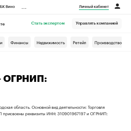
...
БК Вино
Личный кабинет
Стать экспертом
Управлять компанией
кте
азета
жи
Финансы
Недвижимость
Ретейл
Производство
— ОГРНИП:
дская область. Основной вид деятельности: Торговля
ИП присвоены реквизиты ИНН: 310901967197 и ОГРНИП: