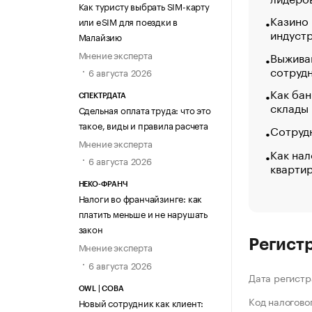
Как туристу выбрать SIM-карту
Казино
или eSIM для поездки в
индуст
Малайзию
Мнение эксперта
Выжива
сотруд
6 августа 2026
Как бан
СПЕКТРДАТА
склады
Сдельная оплата труда: что это
такое, виды и правила расчета
Сотрудн
Мнение эксперта
Как нал
6 августа 2026
кварти
НЕКО-ФРАНЧ
Налоги во франчайзинге: как
платить меньше и не нарушать
закон
Регист
Мнение эксперта
6 августа 2026
Дата регистр
OWL | СОВА
Код налогово
Новый сотрудник как клиент: