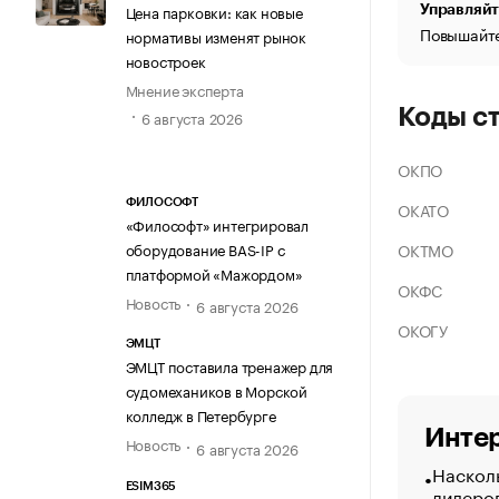
Цена парковки: как новые
Управляйт
Повышайте
нормативы изменят рынок
новостроек
Мнение эксперта
Коды с
6 августа 2026
ОКПО
ФИЛОСОФТ
ОКАТО
«Философт» интегрировал
ОКТМО
оборудование BAS-IP с
платформой «Мажордом»
ОКФС
Новость
6 августа 2026
ОКОГУ
ЭМЦТ
ЭМЦТ поставила тренажер для
судомехаников в Морской
колледж в Петербурге
Интер
Новость
6 августа 2026
Насколь
ESIM365
лидеро