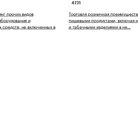
47.11
инг прочих видов
Торговля розничная преимущест
оборудования и
пищевыми продуктами, включая н
 средств, не включенных в
и табачными изделиями в не…