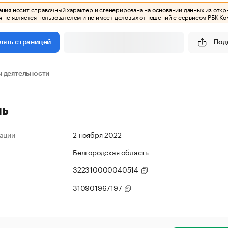
ия носит справочный характер и сгенерирована на основании данных из откр
 не является пользователем и не имеет деловых отношений с сервисом РБК Ко
Под
лять страницей
 деятельности
ль
ации
2 ноября 2022
Белгородская область
322310000040514
310901967197