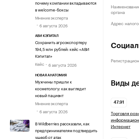
почему компании вкладываются
Наименование
в welcome-боксы
органа
Мнение эксперта
Адрес налого
6 августа 2026
АВИ КЭПИТАЛ
Сохранить агроэкспортеру
Социал
194,5 млн рублей: кейс «АВИ
Кэпитал»
Регистрацио
Кейс
6 августа 2026
НОВАЯ АНАТОМИЯ
Мужчины пришли к
Виды д
косметологу: как выглядит
новый пациент
Мнение эксперта
47.91
6 августа 2026
Торговля роз
информацион
В Wildberries рассказали, как
Интернет
предпринимателям подтвердить
ущерб от атак