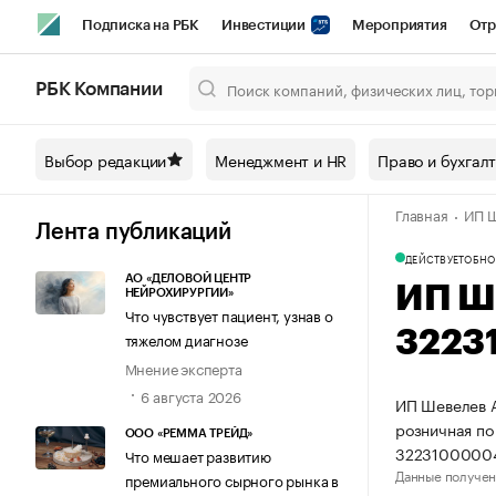
Подписка на РБК
Инвестиции
Мероприятия
Отр
Спорт
Школа управления РБК
РБК Образование
РБ
РБК Компании
Город
Стиль
Крипто
РБК Бизнес-среда
Дискусси
Выбор редакции
Менеджмент и HR
Право и бухгал
Спецпроекты СПб
Конференции СПб
Спецпроекты
Главная
ИП Ш
Технологии и медиа
Финансы
Рынок наличной валют
Лента публикаций
ДЕЙСТВУЕТ
ОБНО
АО «ДЕЛОВОЙ ЦЕНТР
ИП Ш
НЕЙРОХИРУРГИИ»
Что чувствует пациент, узнав о
3223
тяжелом диагнозе
Мнение эксперта
6 августа 2026
ИП Шевелев А
розничная по
ООО «РЕММА ТРЕЙД»
3223100000
Что мешает развитию
Данные получен
премиального сырного рынка в