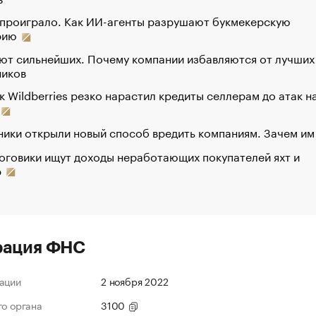
 проиграло. Как ИИ-агенты разрушают букмекерскую
рию
ют сильнейших. Почему компании избавляются от лучших
ников
к Wildberries резко нарастил кредиты селлерам до атак н
ики открыли новый способ вредить компаниям. Зачем им
оговики ищут доходы неработающих покупателей яхт и
р
рация ФНС
ации
2 ноября 2022
го органа
3100