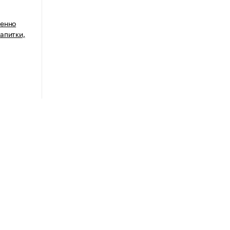
венно
апитки,