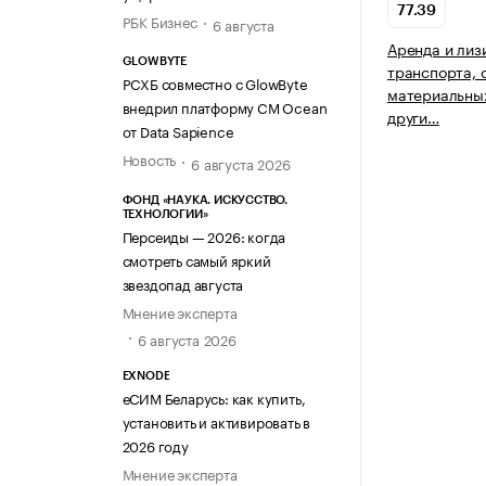
77.39
РБК Бизнес
6 августа
Аренда и лиз
GLOWBYTE
транспорта, 
РСХБ совместно с GlowByte
материальных
внедрил платформу CM Ocean
други…
от Data Sapience
Новость
6 августа 2026
ФОНД «НАУКА. ИСКУССТВО.
ТЕХНОЛОГИИ»
Персеиды — 2026: когда
смотреть самый яркий
звездопад августа
Мнение эксперта
6 августа 2026
EXNODE
еСИМ Беларусь: как купить,
установить и активировать в
2026 году
Мнение эксперта