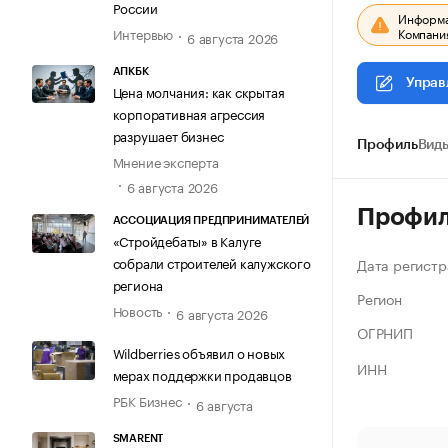
России
Информац
Компания
Интервью
6 августа 2026
АПКБК
Управ
Цена молчания: как скрытая
корпоративная агрессия
разрушает бизнес
Профиль
Виды
Мнение эксперта
6 августа 2026
Профи
АССОЦИАЦИЯ ПРЕДПРИНИМАТЕЛЕЙ
«Стройдебаты» в Калуге
собрали строителей калужского
Дата регистр
региона
Регион
Новость
6 августа 2026
ОГРНИП
Wildberries объявил о новых
ИНН
мерах поддержки продавцов
РБК Бизнес
6 августа
SMARENT