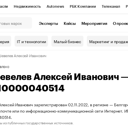
асли
Недвижимость
Autonews
РБК Компании
Телеканал
Р
К Курсы
РБК Life
Тренды
Визионеры
Национальные проекты
Эксперты
Кейсы
Мероприятия
О прое
онный клуб
Исследования
Кредитные рейтинги
Франшизы
Г
терия
IT и технологии
Малый бизнес
Маркетинг и прода
Проверка контрагентов
Политика
Экономика
Бизнес
евелев Алексей Иванович
ы
ВЛЕНО
евелев Алексей Иванович 
10000040514
лексей Иванович зарегистрирован 02.11.2022, в регионе — Белгоро
 почте или по информационно-коммуникационной сети Интернет. 
40514.
ы из публичных государственных источников.