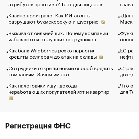
атрибутов престижа? Тест для лидеров
глава к
Казино проиграло. Как ИИ-агенты
«Деньги
разрушают букмекерскую индустрию
Маск в 
Выживают сильнейших. Почему компании
Функции
избавляются от лучших сотрудников
основ э
Как банк Wildberries резко нарастил
ЕС раз
кредиты селлерам до атак на склады
нефти —
Сотрудники открыли новый способ вредить
Стресс 
компаниям. Зачем им это
доходов
Как налоговики ищут доходы
Что обв
неработающих покупателей яхт и квартир
для Tel
Регистрация ФНС