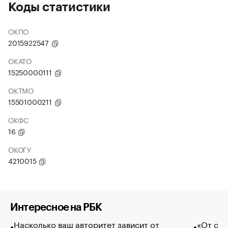
Коды статистики
ОКПО
2015922547
ОКАТО
15250000111
ОКТМО
15501000211
ОКФС
16
ОКОГУ
4210015
Интересное на РБК
Насколько ваш авторитет зависит от
«От спо