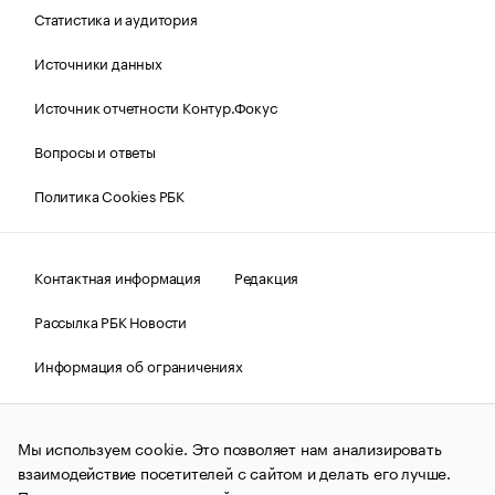
Статистика и аудитория
Источники данных
Источник отчетности Контур.Фокус
Вопросы и ответы
Политика Cookies РБК
Контактная информация
Редакция
Рассылка РБК Новости
Информация об ограничениях
Правовая информация
О соблюдении авторских прав
Мы используем cookie. Это позволяет нам анализировать
© АО «РОСБИЗНЕСКОНСАЛТИНГ»,
1995–2026.
Сообщения
и материалы информационного агентства «РБК»
взаимодействие посетителей с сайтом и делать его лучше.
(зарегистрировано Федеральной службой по надзору в сфере