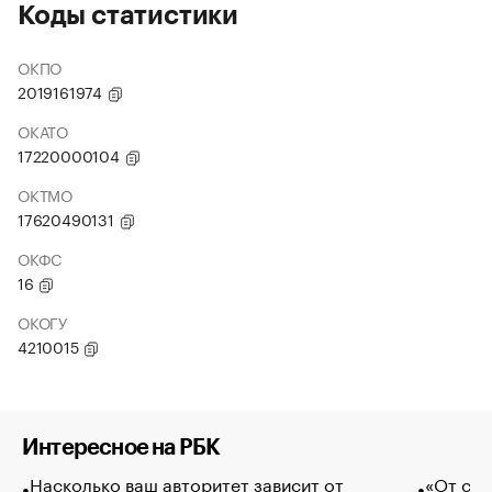
Коды статистики
ОКПО
2019161974
ОКАТО
17220000104
ОКТМО
17620490131
ОКФС
16
ОКОГУ
4210015
Интересное на РБК
Насколько ваш авторитет зависит от
«От спо