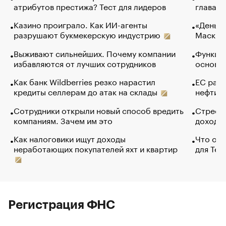
атрибутов престижа? Тест для лидеров
глава к
Казино проиграло. Как ИИ-агенты
«Деньги
разрушают букмекерскую индустрию
Маск в 
Выживают сильнейших. Почему компании
Функции
избавляются от лучших сотрудников
основ э
Как банк Wildberries резко нарастил
ЕС раз
кредиты селлерам до атак на склады
нефти —
Сотрудники открыли новый способ вредить
Стресс 
компаниям. Зачем им это
доходов
Как налоговики ищут доходы
Что обв
неработающих покупателей яхт и квартир
для Tel
Регистрация ФНС