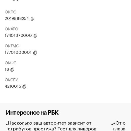
ОКПО
2019888254
ОКАТО
17401370000
ОКТМО
17701000001
ОКФС
16
ОКОГУ
4210015
Интересное на РБК
Насколько ваш авторитет зависит от
«От спо
атрибутов престижа? Тест для лидеров
глава к