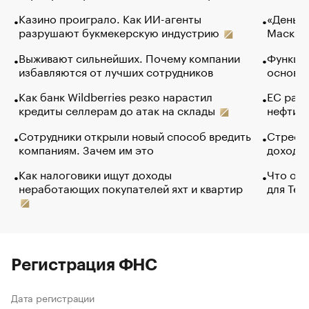
Казино проиграло. Как ИИ-агенты
«Деньги
разрушают букмекерскую индустрию
Маск в 
Выживают сильнейших. Почему компании
Функции
избавляются от лучших сотрудников
основ э
Как банк Wildberries резко нарастил
ЕС раз
кредиты селлерам до атак на склады
нефти —
Сотрудники открыли новый способ вредить
Стресс 
компаниям. Зачем им это
доходов
Как налоговики ищут доходы
Что обв
неработающих покупателей яхт и квартир
для Tel
Регистрация ФНС
Дата регистрации