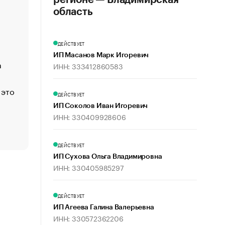
регионе — Владимирская
«Деньги будут не нужны»: что рассказал Маск в инт
область
Economist
Функции менеджмента: пять ключевых основ эффект
ДЕЙСТВУЕТ
управления
ИП Масанов Марк Игоревич
а
ЕС разрешил конфискацию российской нефти — чем
ИНН: 333412860583
Москва
 это
Стресс обеспеченных людей: почему рост доходов 
ДЕЙСТВУЕТ
счастья
ИП Соколов Иван Игоревич
Что обвинения против Павла Дурова значат для Tele
ИНН: 330409928606
пользователей
ДЕЙСТВУЕТ
ИП Сухова Ольга Владимировна
ИНН: 330405985297
ДЕЙСТВУЕТ
ИП Агеева Галина Валерьевна
ИНН: 330572362206