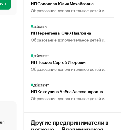
туп
ИП Соколова Юлия Михайловна
Образование дополнительное детей и...
ДЕЙСТВУЕТ
ИП Терентьева Юлия Павловна
Образование дополнительное детей и...
ДЕЙСТВУЕТ
ИП Песков Сергей Игоревич
Образование дополнительное детей и...
ДЕЙСТВУЕТ
ИП Кокоулина Алёна Александровна
Образование дополнительное детей и...
ля
«От спорта тело стареет иначе». Как живет глава ко
Другие предприниматели в
создавшей GTA