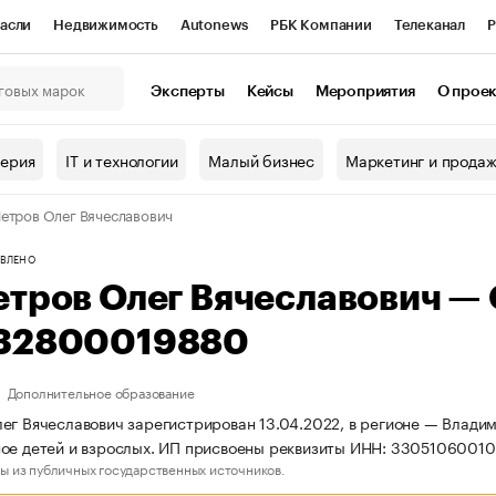
асли
Недвижимость
Autonews
РБК Компании
Телеканал
Р
К Курсы
РБК Life
Тренды
Визионеры
Национальные проекты
Эксперты
Кейсы
Мероприятия
О прое
онный клуб
Исследования
Кредитные рейтинги
Франшизы
Г
терия
IT и технологии
Малый бизнес
Маркетинг и прода
Проверка контрагентов
Политика
Экономика
Бизнес
етров Олег Вячеславович
ы
ВЛЕНО
етров Олег Вячеславович —
32800019880
Дополнительное образование
ег Вячеславович зарегистрирован 13.04.2022, в регионе — Владим
ное детей и взрослых. ИП присвоены реквизиты ИНН: 3305106001
ы из публичных государственных источников.