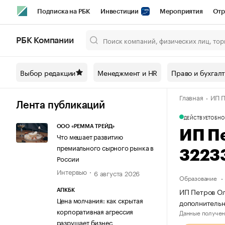
Подписка на РБК
Инвестиции
Мероприятия
Отр
Спорт
Школа управления РБК
РБК Образование
РБ
РБК Компании
Город
Стиль
Крипто
РБК Бизнес-среда
Дискусси
Выбор редакции
Менеджмент и HR
Право и бухгал
Спецпроекты СПб
Конференции СПб
Спецпроекты
Главная
ИП П
Технологии и медиа
Финансы
Рынок наличной валют
Лента публикаций
ДЕЙСТВУЕТ
ОБНО
ООО «РЕММА ТРЕЙД»
ИП П
Что мешает развитию
премиального сырного рынка в
3223
России
Интервью
6 августа 2026
Образование
ИП Петров Ол
АПКБК
Цена молчания: как скрытая
дополнитель
корпоративная агрессия
Данные получен
разрушает бизнес