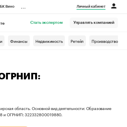
...
БК Вино
Личный кабинет
Стать экспертом
Управлять компанией
кте
азета
жи
Финансы
Недвижимость
Ретейл
Производство
 ОГРНИП:
ирская область. Основной вид деятельности: Образование
08 и ОГРНИП: 322332800019880.