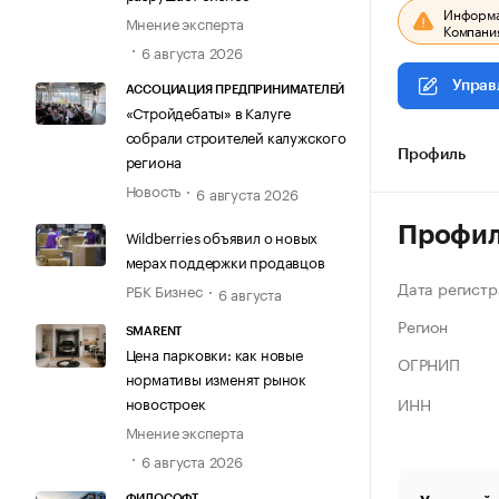
Информац
Мнение эксперта
Компания
6 августа 2026
Управ
АССОЦИАЦИЯ ПРЕДПРИНИМАТЕЛЕЙ
«Стройдебаты» в Калуге
собрали строителей калужского
Профиль
региона
Новость
6 августа 2026
Профи
Wildberries объявил о новых
мерах поддержки продавцов
Дата регистр
РБК Бизнес
6 августа
Регион
SMARENT
Цена парковки: как новые
ОГРНИП
нормативы изменят рынок
ИНН
новостроек
Мнение эксперта
6 августа 2026
ФИЛОСОФТ