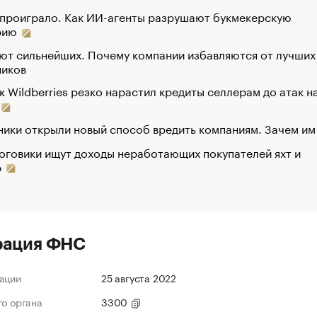
 проиграло. Как ИИ-агенты разрушают букмекерскую
рию
ют сильнейших. Почему компании избавляются от лучших
ников
к Wildberries резко нарастил кредиты селлерам до атак н
ики открыли новый способ вредить компаниям. Зачем им
оговики ищут доходы неработающих покупателей яхт и
р
рация ФНС
ации
25 августа 2022
го органа
3300