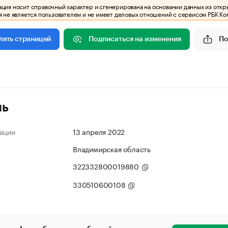
ия носит справочный характер и сгенерирована на основании данных из откр
 не является пользователем и не имеет деловых отношений с сервисом РБК Ко
Подписаться на изменения
По
лять страницей
ль
ации
13 апреля 2022
Владимирская область
322332800019880
330510600108