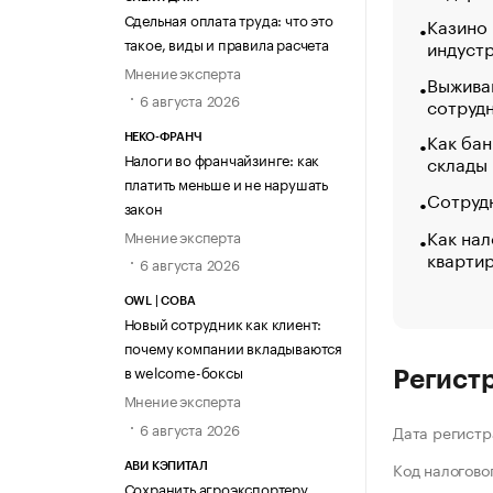
Сдельная оплата труда: что это
Казино
такое, виды и правила расчета
индуст
Мнение эксперта
Выжива
6 августа 2026
сотруд
Как бан
НЕКО-ФРАНЧ
Налоги во франчайзинге: как
склады
платить меньше и не нарушать
Сотрудн
закон
Как нал
Мнение эксперта
кварти
6 августа 2026
OWL | СОВА
Новый сотрудник как клиент:
почему компании вкладываются
в welcome-боксы
Регист
Мнение эксперта
6 августа 2026
Дата регистр
Код налогово
АВИ КЭПИТАЛ
Сохранить агроэкспортеру