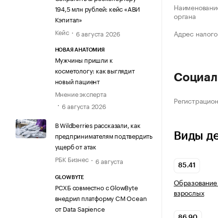
Наименование
194,5 млн рублей: кейс «АВИ
органа
Кэпитал»
Кейс
Адрес налого
6 августа 2026
НОВАЯ АНАТОМИЯ
Мужчины пришли к
косметологу: как выглядит
Социал
новый пациент
Мнение эксперта
Регистрацио
6 августа 2026
В Wildberries рассказали, как
Виды д
предпринимателям подтвердить
ущерб от атак
РБК Бизнес
6 августа
85.41
GLOWBYTE
Образование 
РСХБ совместно с GlowByte
взрослых
внедрил платформу CM Ocean
от Data Sapience
86.90