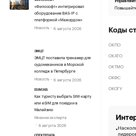
Управляйт
«Философт» интегрировал
Повышайте
оборудование BAS-IP с
платформой «Мажордом»
Новость
6 августа 2026
Коды с
ОКПО
ЭМЦТ
ОКАТО
ЭМЦТ поставила тренажер для
судомехаников в Морской
ОКТМО
колледж в Петербурге
ОКФС
Новость
6 августа 2026
ОКОГУ
ESIM365
Как туристу выбрать SIM-карту
или eSIM для поездки в
Малайзию
Интер
Мнение эксперта
6 августа 2026
Насколь
лидеро
СПЕКТРДАТА