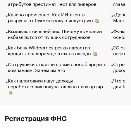
атрибутов престижа? Тест для лидеров
глава к
Казино проиграло. Как ИИ-агенты
«Деньги
разрушают букмекерскую индустрию
Маск в 
Выживают сильнейших. Почему компании
Функции
избавляются от лучших сотрудников
основ э
Как банк Wildberries резко нарастил
ЕС раз
кредиты селлерам до атак на склады
нефти —
Сотрудники открыли новый способ вредить
Стресс 
компаниям. Зачем им это
доходов
Как налоговики ищут доходы
Что обв
неработающих покупателей яхт и квартир
для Tel
Регистрация ФНС