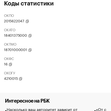
Коды статистики
ОКПО
2015622047
ОКАТО
18401375000
ОКТМО
18701000001
ОКФС
16
ОКОГУ
4210015
Интересное на РБК
Насколько ваш авторитет зависит от
«От спо