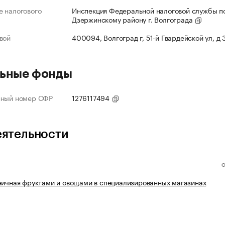
 налогового
Инспекция Федеральной налоговой службы п
Дзержинскому району г. Волгограда
вой
400094, Волгоград г, 51-й Гвардейской ул, д
ьные фонды
нный номер СФР
1276117494
еятельности
ничная фруктами и овощами в специализированных магазинах