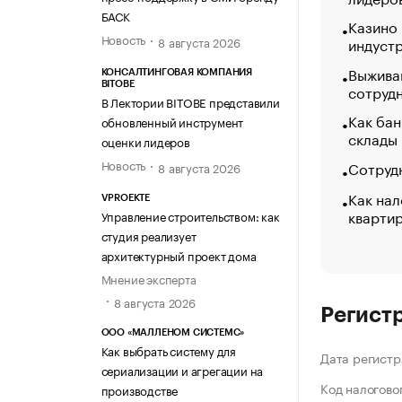
БАСК
Казино
Новость
индуст
8 августа 2026
Выжива
КОНСАЛТИНГОВАЯ КОМПАНИЯ
BITOBE
сотруд
В Лектории BITOBE представили
Как бан
обновленный инструмент
склады
оценки лидеров
Новость
Сотрудн
8 августа 2026
Как нал
VPROEKTE
кварти
Управление строительством: как
студия реализует
архитектурный проект дома
Мнение эксперта
8 августа 2026
Регист
ООО «МАЛЛЕНОМ СИСТЕМС»
Как выбрать систему для
Дата регистр
сериализации и агрегации на
Код налогово
производстве