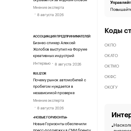
Управляйт
Мнение эксперта
Повышайте
8 августа 2026
Коды с
АССОЦИАЦИЯ ПРЕДПРИНИМАТЕЛЕЙ
Бизнес-спикер Алексей
ОКПО
Жолобов выступил на Форуме
ОКАТО
креативных индустрий
Интервью
8 августа 2026
ОКТМО
RULIZOR
ОКФС
Почему рынок автомобилей с
пробегом нуждается в
ОКОГУ
независимой проверке
Мнение эксперта
8 августа 2026
Интер
«НОВЫЕ ГОРИЗОНТЫ»
Новые Горизонты обеспечили
Насколь
лидеро
пресс-поддержку в СМИ бренду