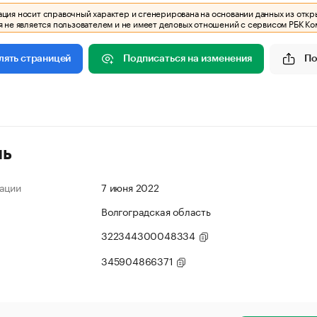
ия носит справочный характер и сгенерирована на основании данных из откр
 не является пользователем и не имеет деловых отношений с сервисом РБК Ко
Подписаться на изменения
По
лять страницей
ль
ации
7 июня 2022
Волгоградская область
322344300048334
345904866371