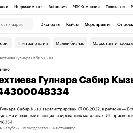
асли
Недвижимость
Autonews
РБК Компании
Телеканал
Р
К Курсы
РБК Life
Тренды
Визионеры
Национальные проекты
Эксперты
Кейсы
Мероприятия
О прое
онный клуб
Исследования
Кредитные рейтинги
Франшизы
Г
терия
IT и технологии
Малый бизнес
Маркетинг и прода
Проверка контрагентов
Политика
Экономика
Бизнес
ехтиева Гулнара Сабир Кызы
ы
ВЛЕНО
ехтиева Гулнара Сабир Кы
44300048334
Гулнара Сабир Кызы зарегистрирован 07.06.2022, в регионе — Вол
уктами и овощами в специализированных магазинах. ИП присвое
48334.
ы из публичных государственных источников.