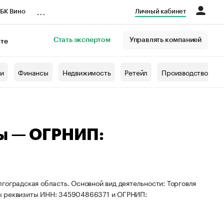
...
БК Вино
Личный кабинет
Стать экспертом
Управлять компанией
кте
азета
жи
Финансы
Недвижимость
Ретейл
Производство
зы — ОГРНИП:
гоградская область. Основной вид деятельности: Торговля
ны реквизиты ИНН: 345904866371 и ОГРНИП: