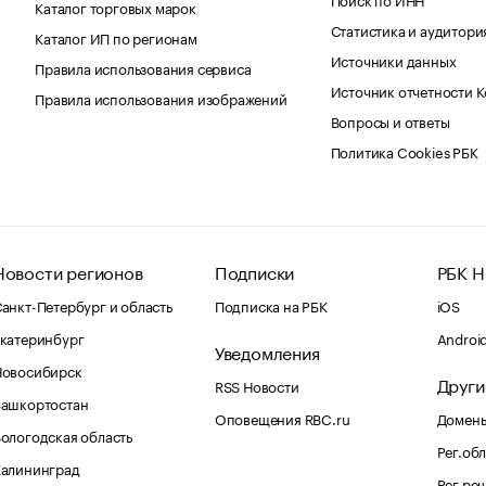
Каталог торговых марок
Статистика и аудитори
Каталог ИП по регионам
Источники данных
Правила использования сервиса
Источник отчетности 
Правила использования изображений
Вопросы и ответы
Политика Cookies РБК
Новости регионов
Подписки
РБК Н
анкт-Петербург и область
Подписка на РБК
iOS
катеринбург
Androi
Уведомления
Новосибирск
Други
RSS Новости
Башкортостан
Оповещения RBC.ru
Домены
ологодская область
Рег.об
Калининград
Рег.ре