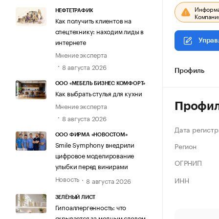
Информац
НЕФТЕТРАФИК
Компания
Как получить клиентов на
спецтехнику: находим лиды в
интернете
Управ
Мнение эксперта
8 августа 2026
Профиль
ООО «МЕБЕЛЬ БИЗНЕС КОМФОРТ»
Как выбрать стулья для кухни
Профи
Мнение эксперта
8 августа 2026
Дата регистр
ООО ФИРМА «НОВОСТОМ»
Smile Symphony внедрили
Регион
цифровое моделирование
ОГРНИП
улыбки перед винирами
Новость
ИНН
8 августа 2026
ЗЕЛЁНЫЙ ЛИСТ
Гипоаллергенность: что
скрывается за модным словом