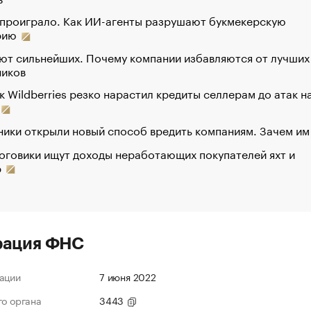
 проиграло. Как ИИ-агенты разрушают букмекерскую
рию
ют сильнейших. Почему компании избавляются от лучших
ников
к Wildberries резко нарастил кредиты селлерам до атак н
ики открыли новый способ вредить компаниям. Зачем им
оговики ищут доходы неработающих покупателей яхт и
р
рация ФНС
ации
7 июня 2022
го органа
3443