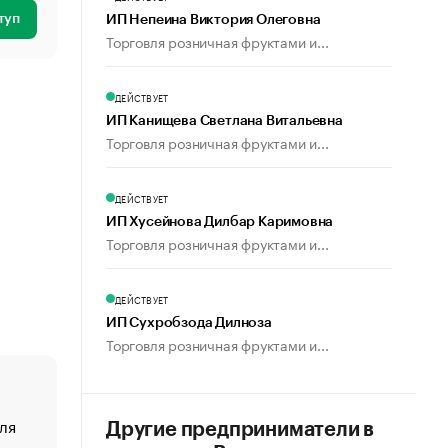
туп
ИП Непеина Виктория Олеговна
Торговля розничная фруктами и...
ДЕЙСТВУЕТ
ИП Канищева Светлана Витальевна
Торговля розничная фруктами и...
ДЕЙСТВУЕТ
ИП Хусейнова Дилбар Каримовна
Торговля розничная фруктами и...
ДЕЙСТВУЕТ
ИП Сухробзода Дилноза
Торговля розничная фруктами и...
ля
«От спорта тело стареет иначе». Как живет глава ко
Другие предприниматели в
создавшей GTA