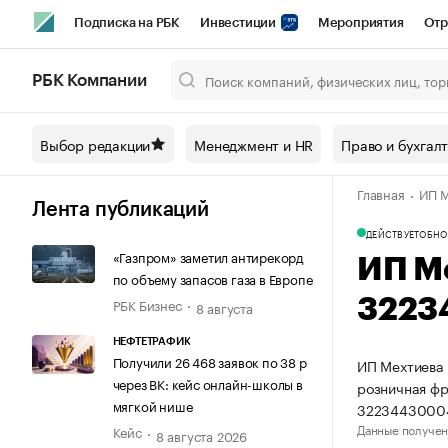
Подписка на РБК
Инвестиции
Мероприятия
Отр
Спорт
Школа управления РБК
РБК Образование
РБ
РБК Компании
Город
Стиль
Крипто
РБК Бизнес-среда
Дискусси
Выбор редакции
Менеджмент и HR
Право и бухгал
Спецпроекты СПб
Конференции СПб
Спецпроекты
Главная
ИП М
Технологии и медиа
Финансы
Рынок наличной валют
Лента публикаций
ДЕЙСТВУЕТ
ОБНО
«Газпром» заметил антирекорд
ИП М
по объему запасов газа в Европе
РБК Бизнес
3223
8 августа
НЕФТЕТРАФИК
Получили 26 468 заявок по 38 р
ИП Мехтиева 
через ВК: кейс онлайн-школы в
розничная фр
мягкой нише
3223443000
Данные получен
Кейс
8 августа 2026