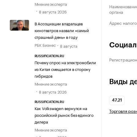
Мнение эксперта
Наименование
8 августа 2026
органа
Адрес налого
В Ассоциации владельцев
кинотеатров назвали «самый
страшный день» в году
Социал
РБК Бизнес
8 августа
RUSSIFICATION.RU
Регистрацио
Почему спрос на электромобили
из Китая смещается в сторону
гибридов
Виды д
Мнение эксперта
8 августа 2026
47.21
RUSSIFICATION.RU
Как Volkswagen вернулся на
Торговля роз
российский рынок без единого
дилера
Мнение эксперта