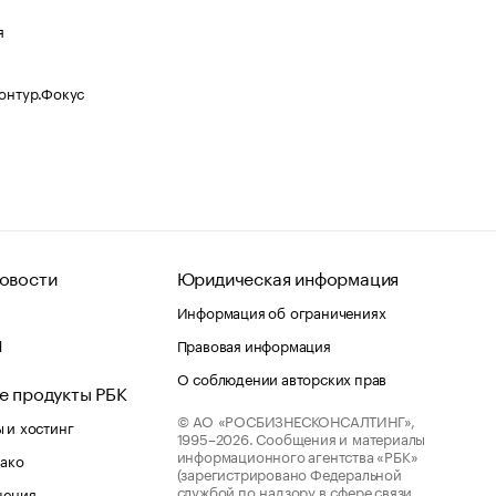
я
Контур.Фокус
овости
Юридическая информация
Информация об ограничениях
d
Правовая информация
О соблюдении авторских прав
е продукты РБК
© АО «РОСБИЗНЕСКОНСАЛТИНГ»,
 и хостинг
1995–2026.
Сообщения и материалы
информационного агентства «РБК»
лако
(зарегистрировано Федеральной
службой по надзору в сфере связи,
шения