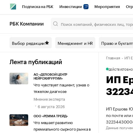
Подписка на РБК
Инвестиции
Мероприятия
Отр
Спорт
Школа управления РБК
РБК Образование
РБ
РБК Компании
Город
Стиль
Крипто
РБК Бизнес-среда
Дискусси
Выбор редакции
Менеджмент и HR
Право и бухгал
Спецпроекты СПб
Конференции СПб
Спецпроекты
Главная
ИП Е
Технологии и медиа
Финансы
Рынок наличной валют
Лента публикаций
ДЕЙСТВУЕТ
ОБНО
АО «ДЕЛОВОЙ ЦЕНТР
ИП Е
НЕЙРОХИРУРГИИ»
Что чувствует пациент, узнав о
3223
тяжелом диагнозе
Мнение эксперта
6 августа 2026
ИП Ершова Юл
по почте или
ООО «РЕММА ТРЕЙД»
3223443000
Что мешает развитию
Данные получен
премиального сырного рынка в