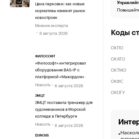
Цена парковки: как новые
Управляйт
Повышайте
нормативы изменят рынок
новостроек
Мнение эксперта
Коды с
6 августа 2026
ОКПО
ФИЛОСОФТ
ОКАТО
«Философт» интегрировал
ОКТМО
оборудование BAS-IP с
платформой «Мажордом»
ОКФС
Новость
6 августа 2026
ОКОГУ
ЭМЦТ
ЭМЦТ поставила тренажер для
судомехаников в Морской
колледж в Петербурге
Интер
Новость
6 августа 2026
Насколь
ESIM365
лидеро