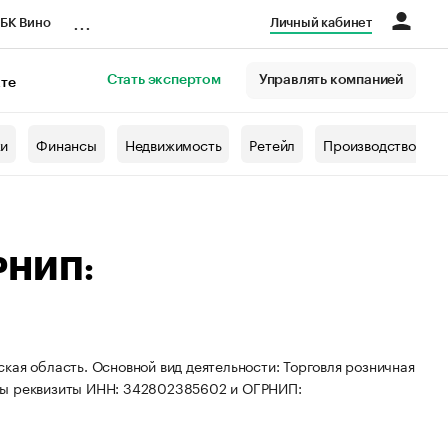
...
БК Вино
Личный кабинет
Стать экспертом
Управлять компанией
кте
азета
жи
Финансы
Недвижимость
Ретейл
Производство
РНИП:
кая область. Основной вид деятельности: Торговля розничная
ены реквизиты ИНН: 342802385602 и ОГРНИП: