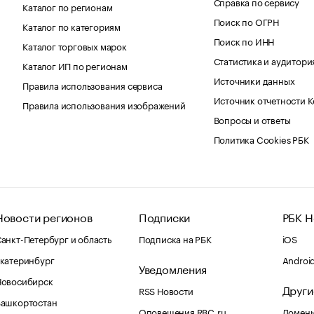
Справка по сервису
Каталог по регионам
Поиск по ОГРН
Каталог по категориям
Поиск по ИНН
Каталог торговых марок
Статистика и аудитори
Каталог ИП по регионам
Источники данных
Правила использования сервиса
Источник отчетности 
Правила использования изображений
Вопросы и ответы
Политика Cookies РБК
Новости регионов
Подписки
РБК Н
анкт-Петербург и область
Подписка на РБК
iOS
катеринбург
Androi
Уведомления
Новосибирск
Други
RSS Новости
Башкортостан
Оповещения RBC.ru
Домены