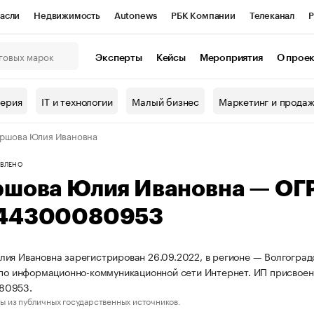
асли
Недвижимость
Autonews
РБК Компании
Телеканал
Р
К Курсы
РБК Life
Тренды
Визионеры
Национальные проекты
Эксперты
Кейсы
Мероприятия
О прое
онный клуб
Исследования
Кредитные рейтинги
Франшизы
Г
терия
IT и технологии
Малый бизнес
Маркетинг и прода
Проверка контрагентов
Политика
Экономика
Бизнес
ршова Юлия Ивановна
ы
ВЛЕНО
ршова Юлия Ивановна — ОГ
44300080953
ия Ивановна зарегистрирован 26.09.2022, в регионе — Волгоградс
 по информационно-коммуникационной сети Интернет. ИП присво
80953.
ы из публичных государственных источников.