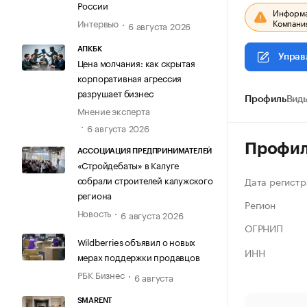
России
Информац
Компания
Интервью
6 августа 2026
АПКБК
Управ
Цена молчания: как скрытая
корпоративная агрессия
разрушает бизнес
Профиль
Виды
Мнение эксперта
6 августа 2026
Профи
АССОЦИАЦИЯ ПРЕДПРИНИМАТЕЛЕЙ
«Стройдебаты» в Калуге
собрали строителей калужского
Дата регистр
региона
Регион
Новость
6 августа 2026
ОГРНИП
Wildberries объявил о новых
ИНН
мерах поддержки продавцов
РБК Бизнес
6 августа
SMARENT