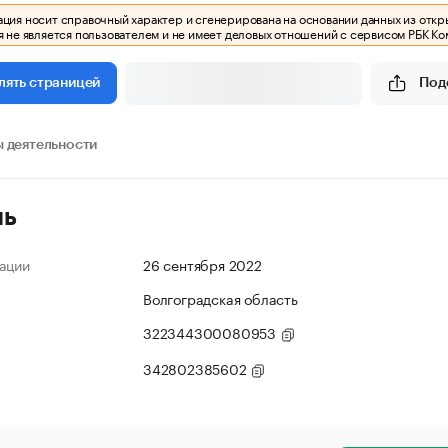
ия носит справочный характер и сгенерирована на основании данных из откр
 не является пользователем и не имеет деловых отношений с сервисом РБК Ко
Под
лять страницей
 деятельности
ль
ации
26 сентября 2022
Волгоградская область
322344300080953
342802385602