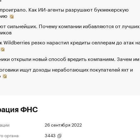
 проиграло. Как ИИ-агенты разрушают букмекерскую
рию
ют сильнейших. Почему компании избавляются от лучших
ников
к Wildberries резко нарастил кредиты селлерам до атак н
ики открыли новый способ вредить компаниям. Зачем им
оговики ищут доходы неработающих покупателей яхт и
р
рация ФНС
ации
26 сентября 2022
го органа
3443