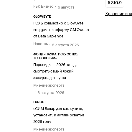
52.10.9
РБК Бизнес
6 августа
Хранение и с
GLOWBYTE
РСХБ совместно с GlowByte
внедрил платформу CM Ocean
от Data Sapience
Новость
6 августа 2026
ФОНД «НАУКА. ИСКУССТВО.
ТЕХНОЛОГИИ»
Персеиды — 2026: когда
смотреть самый яркий
звездопад августа
Мнение эксперта
6 августа 2026
EXNODE
еСИМ Беларусь: как купить,
установить и активировать в
2026 году
Мнение эксперта