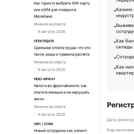
Как туристу выбрать SIM-карту
Казино
или eSIM для поездки в
индуст
Малайзию
Мнение эксперта
Выжива
сотруд
6 августа 2026
Как бан
СПЕКТРДАТА
склады
Сдельная оплата труда: что это
такое, виды и правила расчета
Сотрудн
Мнение эксперта
Как нал
6 августа 2026
кварти
НЕКО-ФРАНЧ
Налоги во франчайзинге: как
платить меньше и не нарушать
закон
Регист
Мнение эксперта
6 августа 2026
Дата регистр
OWL | СОВА
Код налогово
Новый сотрудник как клиент: