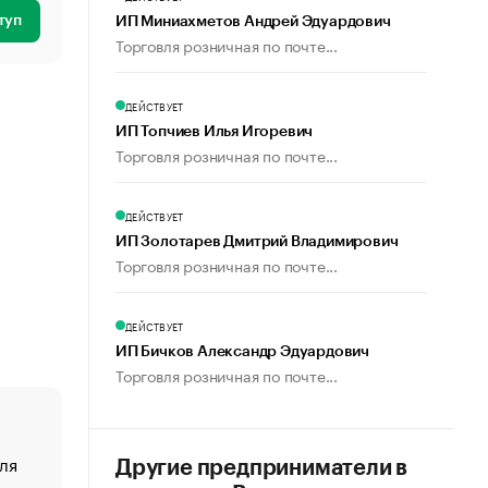
туп
ИП Миниахметов Андрей Эдуардович
Торговля розничная по почте...
ДЕЙСТВУЕТ
ИП Топчиев Илья Игоревич
Торговля розничная по почте...
ДЕЙСТВУЕТ
ИП Золотарев Дмитрий Владимирович
Торговля розничная по почте...
ДЕЙСТВУЕТ
ИП Бичков Александр Эдуардович
Торговля розничная по почте...
ля
«От спорта тело стареет иначе». Как живет глава ко
Другие предприниматели в
создавшей GTA