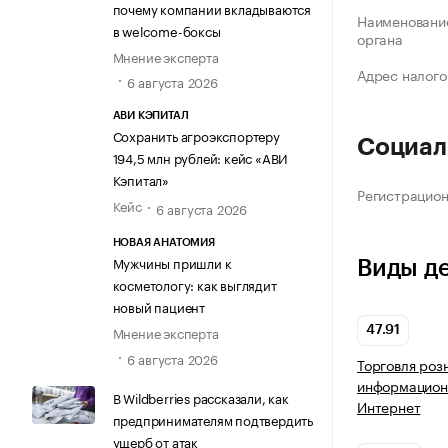
почему компании вкладываются
Наименование
в welcome-боксы
органа
Мнение эксперта
Адрес налого
6 августа 2026
АВИ КЭПИТАЛ
Сохранить агроэкспортеру
Социал
194,5 млн рублей: кейс «АВИ
Кэпитал»
Регистрацио
Кейс
6 августа 2026
НОВАЯ АНАТОМИЯ
Мужчины пришли к
Виды д
косметологу: как выглядит
новый пациент
Мнение эксперта
47.91
6 августа 2026
Торговля роз
информацион
В Wildberries рассказали, как
Интернет
предпринимателям подтвердить
ущерб от атак