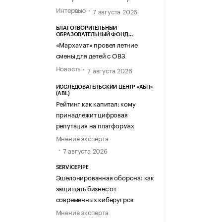
Интервью
7 августа 2026
БЛАГОТВОРИТЕЛЬНЫЙ
ОБРАЗОВАТЕЛЬНЫЙ ФОНД
«МАРХАМАТ»
«Мархамат» провел летние
смены для детей с ОВЗ
Новость
7 августа 2026
ИССЛЕДОВАТЕЛЬСКИЙ ЦЕНТР «АБП»
(ABL)
Рейтинг как капитал: кому
принадлежит цифровая
репутация на платформах
Мнение эксперта
7 августа 2026
SERVICEPIPE
Эшелонированная оборона: как
защищать бизнес от
современных киберугроз
Мнение эксперта