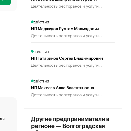
Деятельность ресторанов и услуги...
ДЕЙСТВУЕТ
ИП Маджидов Рустам Махмадович
Деятельность ресторанов и услуги...
ДЕЙСТВУЕТ
ИП Татаринов Сергей Владимирович
Деятельность ресторанов и услуги...
ДЕЙСТВУЕТ
ИП Макеева Алла Валентиновна
Деятельность ресторанов и услуги...
ля
«От спорта тело стареет иначе». Как живет глава ко
Другие предприниматели в
создавшей GTA
регионе — Волгоградская