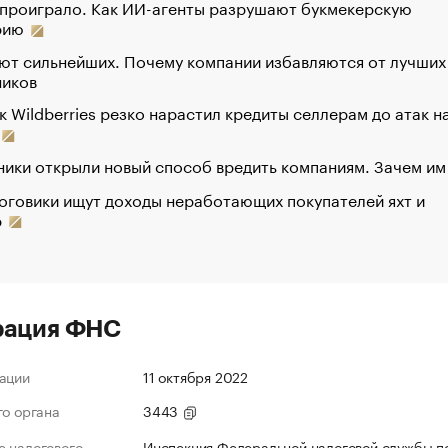
 проиграло. Как ИИ-агенты разрушают букмекерскую
рию
ют сильнейших. Почему компании избавляются от лучших
ников
к Wildberries резко нарастил кредиты селлерам до атак н
ики открыли новый способ вредить компаниям. Зачем им
оговики ищут доходы неработающих покупателей яхт и
р
рация ФНС
ации
11 октября 2022
го органа
3443
 налогового
Инспекция Федеральной налоговой службы п