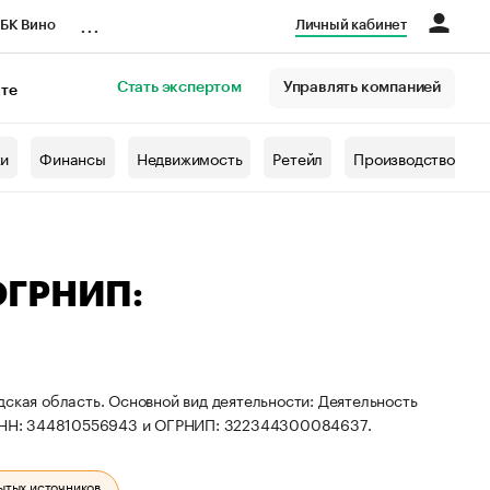
...
БК Вино
Личный кабинет
Стать экспертом
Управлять компанией
кте
азета
жи
Финансы
Недвижимость
Ретейл
Производство
ОГРНИП:
дская область. Основной вид деятельности: Деятельность
ы ИНН: 344810556943 и ОГРНИП: 322344300084637.
ытых источников.