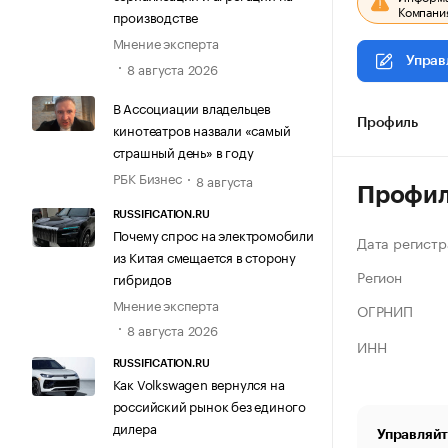
Компания
производстве
Мнение эксперта
Управ
8 августа 2026
В Ассоциации владельцев
Профиль
кинотеатров назвали «самый
страшный день» в году
РБК Бизнес
8 августа
Профи
RUSSIFICATION.RU
Почему спрос на электромобили
Дата регистр
из Китая смещается в сторону
Регион
гибридов
Мнение эксперта
ОГРНИП
8 августа 2026
ИНН
RUSSIFICATION.RU
Как Volkswagen вернулся на
российский рынок без единого
дилера
Управляйт