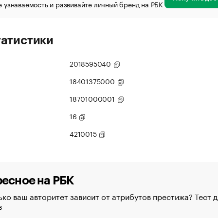
 узнаваемость и развивайте личный бренд на РБК
татистики
2018595040
18401375000
18701000001
16
4210015
есное на РБК
ко ваш авторитет зависит от атрибутов престижа? Тест д
в