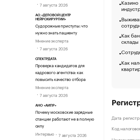
Казино
7 августа 2026
индуст
АО «ДЕЛОВОЙ ЦЕНТР
Выжива
НЕЙРОХИРУРГИИ»
сотруд
Судорожные приступы: что
нужно знать пациенту
Как бан
Мнение эксперта
склады
7 августа 2026
Сотрудн
СПЕКТРДАТА
Как нал
Проверка кандидатов для
кварти
кадрового агентства: как
повысить качество отбора
Мнение эксперта
7 августа 2026
Регист
АНО «АИПР»
Почему московские зарядные
Дата регистр
станции работают не в полную
силу
Код налогово
Интервью
7 августа 2026
Наименование