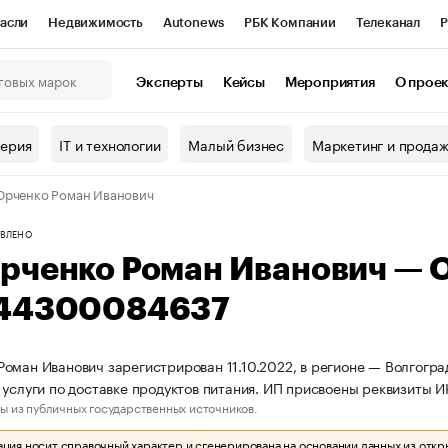
асли
Недвижимость
Autonews
РБК Компании
Телеканал
Р
К Курсы
РБК Life
Тренды
Визионеры
Национальные проекты
Эксперты
Кейсы
Мероприятия
О прое
онный клуб
Исследования
Кредитные рейтинги
Франшизы
Г
терия
IT и технологии
Малый бизнес
Маркетинг и прода
Проверка контрагентов
Политика
Экономика
Бизнес
рченко Роман Иванович
ы
ВЛЕНО
рченко Роман Иванович — 
44300084637
оман Иванович зарегистрирован 11.10.2022, в регионе — Волгогра
 услуги по доставке продуктов питания. ИП присвоены реквизит
ы из публичных государственных источников.
ия носит справочный характер и сгенерирована на основании данных из откр