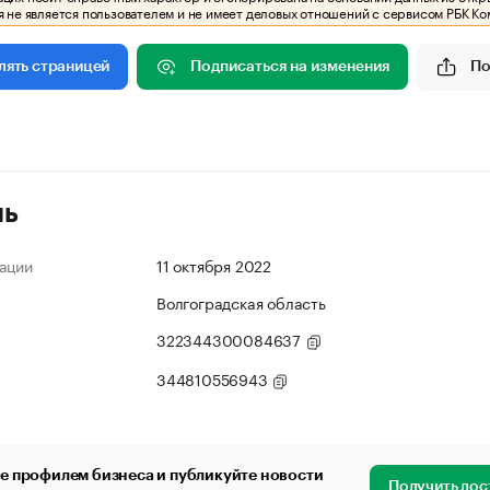
 не является пользователем и не имеет деловых отношений с сервисом РБК Ко
Подписаться на изменения
По
лять страницей
ль
ации
11 октября 2022
Волгоградская область
322344300084637
344810556943
е профилем бизнеса и публикуйте новости
Получить дос