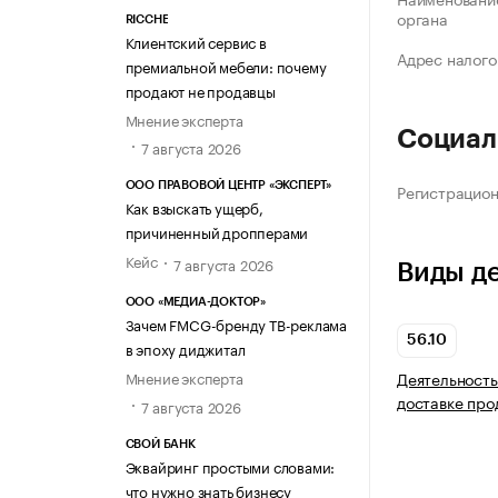
органа
RICCHE
Клиентский сервис в
Адрес налого
премиальной мебели: почему
продают не продавцы
Мнение эксперта
Социал
7 августа 2026
ООО ПРАВОВОЙ ЦЕНТР «ЭКСПЕРТ»
Регистрацио
Как взыскать ущерб,
причиненный дропперами
Кейс
7 августа 2026
Виды д
ООО «МЕДИА-ДОКТОР»
Зачем FMCG-бренду ТВ-реклама
56.10
в эпоху диджитал
Деятельность
Мнение эксперта
доставке про
7 августа 2026
СВОЙ БАНК
Эквайринг простыми словами:
что нужно знать бизнесу