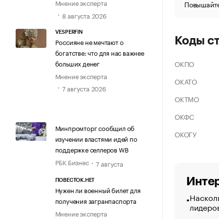
Мнение эксперта
Повышайте
8 августа 2026
VESPERFIN
Коды с
Россияне не мечтают о
богатстве: что для нас важнее
больших денег
ОКПО
Мнение эксперта
ОКАТО
7 августа 2026
ОКТМО
ОКФС
Минпромторг сообщил об
ОКОГУ
изучении властями идей по
поддержке селлеров WB
РБК Бизнес
7 августа
Интер
ПОВЕСТОК.НЕТ
Нужен ли военный билет для
Насколь
получения загранпаспорта
лидеро
Мнение эксперта