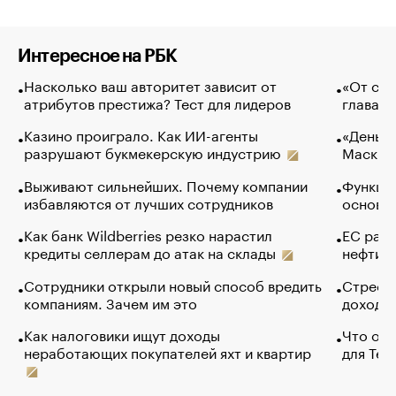
Интересное на РБК
Насколько ваш авторитет зависит от
«От спо
атрибутов престижа? Тест для лидеров
глава к
Казино проиграло. Как ИИ-агенты
«Деньги
разрушают букмекерскую индустрию
Маск в 
Выживают сильнейших. Почему компании
Функции
избавляются от лучших сотрудников
основ э
Как банк Wildberries резко нарастил
ЕС раз
кредиты селлерам до атак на склады
нефти —
Сотрудники открыли новый способ вредить
Стресс 
компаниям. Зачем им это
доходов
Как налоговики ищут доходы
Что обв
неработающих покупателей яхт и квартир
для Tel