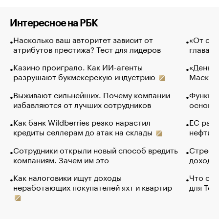
Интересное на РБК
Насколько ваш авторитет зависит от
«От спо
атрибутов престижа? Тест для лидеров
глава к
Казино проиграло. Как ИИ-агенты
«Деньги
разрушают букмекерскую индустрию
Маск в 
Выживают сильнейших. Почему компании
Функции
избавляются от лучших сотрудников
основ э
Как банк Wildberries резко нарастил
ЕС раз
кредиты селлерам до атак на склады
нефти —
Сотрудники открыли новый способ вредить
Стресс 
компаниям. Зачем им это
доходов
Как налоговики ищут доходы
Что обв
неработающих покупателей яхт и квартир
для Tel