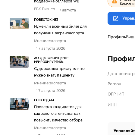
поддержке селлеров WB
Компания
РБК Бизнес
7 августа
Управ
ПОВЕСТОК.НЕТ
Нужен ли военный билет для
получения загранпаспорта
Профиль
Виды
Мнение эксперта
7 августа 2026
Профи
АО «ДЕЛОВОЙ ЦЕНТР
НЕЙРОХИРУРГИИ»
Судорожные приступы: что
Дата регистр
нужно знать пациенту
Мнение эксперта
Регион
7 августа 2026
ОГРНИП
СПЕКТРДАТА
ИНН
Проверка кандидатов для
кадрового агентства: как
повысить качество отбора
Мнение эксперта
Управляйт
7 августа 2026