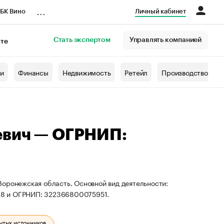
...
БК Вино
Личный кабинет
Стать экспертом
Управлять компанией
кте
азета
жи
Финансы
Недвижимость
Ретейл
Производство
евич — ОГРНИП:
Воронежская область. Основной вид деятельности:
38 и ОГРНИП: 322366800075951.
ытых источников.