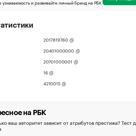
 узнаваемость и развивайте личный бренд на РБК
татистики
2017819760
20401000000
20701000001
16
4210015
есное на РБК
ко ваш авторитет зависит от атрибутов престижа? Тест д
в