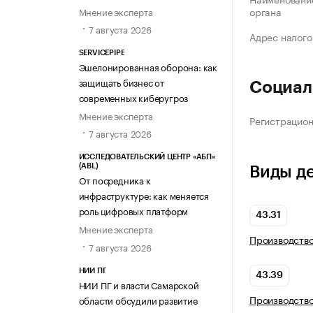
органа
Мнение эксперта
7 августа 2026
Адрес налого
SERVICEPIPE
Эшелонированная оборона: как
защищать бизнес от
Социал
современных киберугроз
Мнение эксперта
Регистрацио
7 августа 2026
ИССЛЕДОВАТЕЛЬСКИЙ ЦЕНТР «АБП»
(ABL)
Виды д
От посредника к
инфраструктуре: как меняется
роль цифровых платформ
43.31
Мнение эксперта
Производство
7 августа 2026
НИИ ПГ
43.39
НИИ ПГ и власти Самарской
Производство
области обсудили развитие