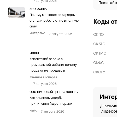
Повышайте
АНО «АИПР»
Почему московские зарядные
станции работают не в полную
Коды с
силу
Интервью
7 августа 2026
ОКПО
ОКАТО
ОКТМО
RICCHE
Клиентский сервис в
ОКФС
премиальной мебели: почему
продают не продавцы
ОКОГУ
Мнение эксперта
7 августа 2026
ООО ПРАВОВОЙ ЦЕНТР «ЭКСПЕРТ»
Интер
Как взыскать ущерб,
причиненный дропперами
Насколь
лидеро
Кейс
7 августа 2026