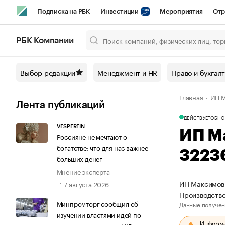
Подписка на РБК
Инвестиции
Мероприятия
Отр
Спорт
Школа управления РБК
РБК Образование
РБ
РБК Компании
Город
Стиль
Крипто
РБК Бизнес-среда
Дискусси
Выбор редакции
Менеджмент и HR
Право и бухгал
Спецпроекты СПб
Конференции СПб
Спецпроекты
Главная
ИП М
Технологии и медиа
Финансы
Рынок наличной валют
Лента публикаций
ДЕЙСТВУЕТ
ОБНО
VESPERFIN
ИП М
Россияне не мечтают о
богатстве: что для нас важнее
3223
больших денег
Мнение эксперта
ИП Максимов 
7 августа 2026
Производств
Минпромторг сообщил об
Данные получен
изучении властями идей по
Информац