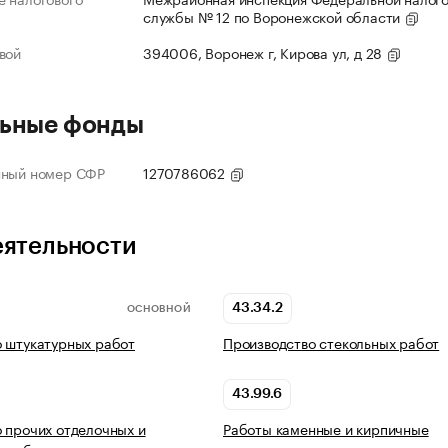
службы № 12 по Воронежской области
вой
394006, Воронеж г, Кирова ул, д 28
ьные фонды
нный номер СФР
1270786062
еятельности
43.34.2
ОСНОВНОЙ
 штукатурных работ
Производство стекольных работ
43.99.6
 прочих отделочных и
Работы каменные и кирпичные