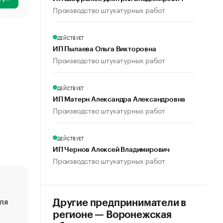
Производство штукатурных работ
ДЕЙСТВУЕТ
ИП Пылаева Ольга Викторовна
Производство штукатурных работ
ДЕЙСТВУЕТ
ИП Матерн Александра Александровна
Производство штукатурных работ
ДЕЙСТВУЕТ
ИП Чернов Алексей Владимирович
Производство штукатурных работ
ля
«От спорта тело стареет иначе». Как живет глава ко
Другие предприниматели в
создавшей GTA
регионе — Воронежская