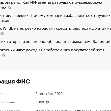
 проиграло. Как ИИ-агенты разрушают букмекерскую
рию
ют сильнейших. Почему компании избавляются от лучших
ников
к Wildberries резко нарастил кредиты селлерам до атак н
ики открыли новый способ вредить компаниям. Зачем им
оговики ищут доходы неработающих покупателей яхт и
р
рация ФНС
ации
5 сентября 2022
го органа
3668
 налогового
Межрайонная инспекция Федеральной налог