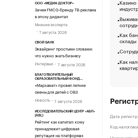
Казино
ООО «МЕДИА-ДОКТОР»
индуст
Зачем FMCG-бренду ТВ-реклама
в эпоху диджитал
Выжива
сотруд
Мнение эксперта
7 августа 2026
Как бан
склады
СВОЙ БАНК
Эквайринг простыми словами:
Сотрудн
что нужно знать бизнесу
Как нал
Интервью
7 августа 2026
кварти
БЛАГОТВОРИТЕЛЬНЫЙ
ОБРАЗОВАТЕЛЬНЫЙ ФОНД
«МАРХАМАТ»
«Мархамат» провел летние
смены для детей с ОВЗ
Новость
7 августа 2026
Регист
ИССЛЕДОВАТЕЛЬСКИЙ ЦЕНТР «АБП»
Дата регистр
(ABL)
Рейтинг как капитал: кому
Код налогово
принадлежит цифровая
репутация на платформах
Наименование