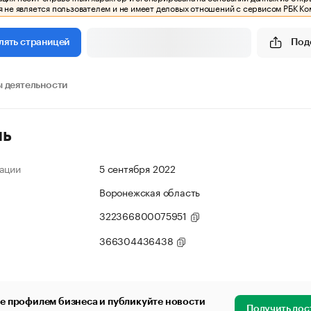
 не является пользователем и не имеет деловых отношений с сервисом РБК Ко
Под
лять страницей
 деятельности
ль
ации
5 сентября 2022
Воронежская область
322366800075951
366304436438
е профилем бизнеса и публикуйте новости
Получить дос