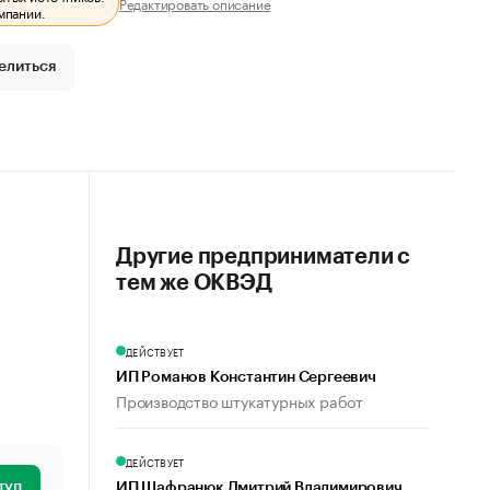
Редактировать описание
мпании.
елиться
Другие предприниматели с
тем же ОКВЭД
ДЕЙСТВУЕТ
ИП Романов Константин Сергеевич
Производство штукатурных работ
ДЕЙСТВУЕТ
туп
ИП Шафранюк Дмитрий Владимирович