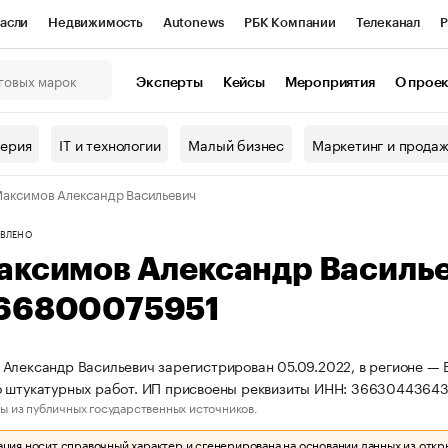
асли
Недвижимость
Autonews
РБК Компании
Телеканал
Р
К Курсы
РБК Life
Тренды
Визионеры
Национальные проекты
Эксперты
Кейсы
Мероприятия
О прое
онный клуб
Исследования
Кредитные рейтинги
Франшизы
Г
терия
IT и технологии
Малый бизнес
Маркетинг и прода
Проверка контрагентов
Политика
Экономика
Бизнес
аксимов Александр Васильевич
ы
ВЛЕНО
аксимов Александр Василь
66800075951
Александр Васильевич зарегистрирован 05.09.2022, в регионе — 
о штукатурных работ. ИП присвоены реквизиты ИНН: 3663044364
ы из публичных государственных источников.
ия носит справочный характер и сгенерирована на основании данных из откр