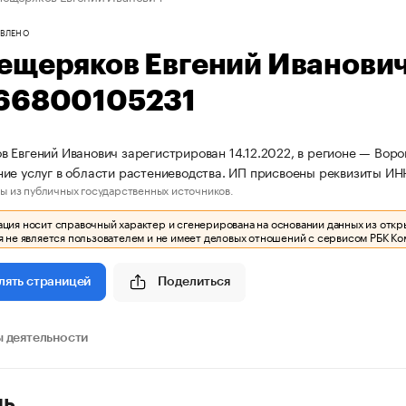
ВЛЕНО
ещеряков Евгений Иванови
66800105231
 Евгений Иванович зарегистрирован 14.12.2022, в регионе — Воро
ие услуг в области растениеводства. ИП присвоены реквизиты И
ы из публичных государственных источников.
ия носит справочный характер и сгенерирована на основании данных из откр
 не является пользователем и не имеет деловых отношений с сервисом РБК Ко
Поделиться
лять страницей
 деятельности
ль