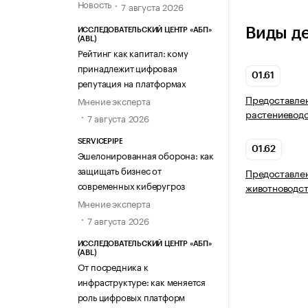
Новость
7 августа 2026
Виды д
ИССЛЕДОВАТЕЛЬСКИЙ ЦЕНТР «АБП»
(ABL)
Рейтинг как капитал: кому
принадлежит цифровая
01.61
репутация на платформах
Предоставлен
Мнение эксперта
растениевод
7 августа 2026
SERVICEPIPE
01.62
Эшелонированная оборона: как
защищать бизнес от
Предоставлен
современных киберугроз
животноводс
Мнение эксперта
7 августа 2026
ИССЛЕДОВАТЕЛЬСКИЙ ЦЕНТР «АБП»
(ABL)
От посредника к
инфраструктуре: как меняется
роль цифровых платформ