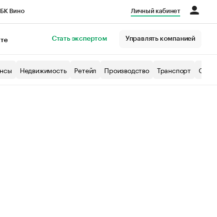
БК Вино
Личный кабинет
Город
Стать экспертом
Управлять компанией
кте
нсы
Недвижимость
Ретейл
Производство
Транспорт
Образ