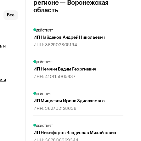
регионе — Воронежская
область
Все
ДЕЙСТВУЕТ
ИП Найденов Андрей Николаевич
ИНН: 362902805194
а и
ДЕЙСТВУЕТ
ИП Немчин Вадим Георгиевич
ИНН: 410115005637
и и
ДЕЙСТВУЕТ
ИП Мицкевич Ирина Здиславовна
ИНН: 362702128636
ДЕЙСТВУЕТ
ИП Никифоров Владислав Михайлович
ИНН: 362806969344