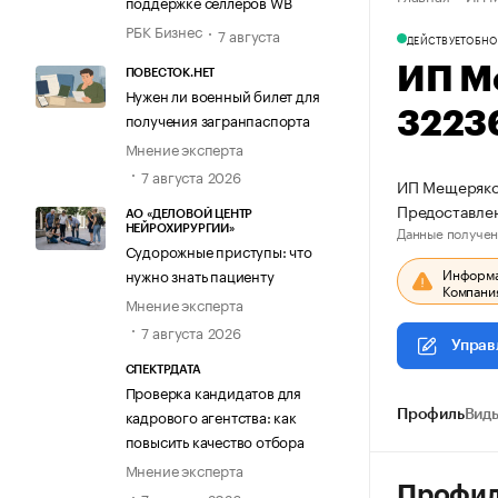
поддержке селлеров WB
РБК Бизнес
7 августа
ДЕЙСТВУЕТ
ОБНО
ИП М
ПОВЕСТОК.НЕТ
Нужен ли военный билет для
3223
получения загранпаспорта
Мнение эксперта
7 августа 2026
ИП Мещеряков
Предоставлен
АО «ДЕЛОВОЙ ЦЕНТР
Данные получен
НЕЙРОХИРУРГИИ»
Судорожные приступы: что
Информац
нужно знать пациенту
Компания
Мнение эксперта
7 августа 2026
Управ
СПЕКТРДАТА
Проверка кандидатов для
кадрового агентства: как
Профиль
Виды
повысить качество отбора
Мнение эксперта
Профи
7 августа 2026