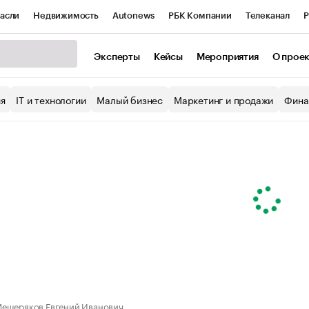
асли
Недвижимость
Autonews
РБК Компании
Телеканал
Р
К Курсы
РБК Life
Тренды
Визионеры
Национальные проекты
Эксперты
Кейсы
Мероприятия
О прое
уб
Исследования
Кредитные рейтинги
Франшизы
Газета
ия
IT и технологии
Малый бизнес
Маркетинг и продажи
Фина
Проверка контрагентов
Политика
Экономика
Бизнес
ы
ещеряков Евгений Иванович