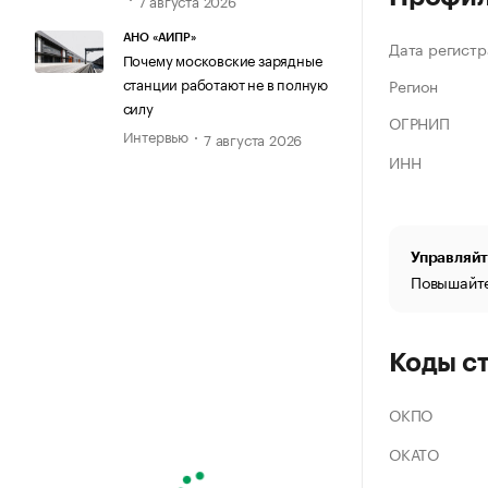
АНО «АИПР»
Дата регистр
Почему московские зарядные
станции работают не в полную
Регион
силу
ОГРНИП
Интервью
7 августа 2026
ИНН
Управляйт
Повышайте
Коды с
ОКПО
ОКАТО