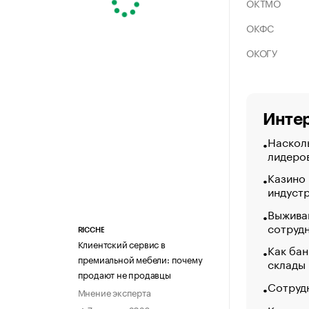
ОКТМО
ОКФС
ОКОГУ
Интер
Насколь
лидеро
Казино
индуст
Выжива
сотруд
RICCHE
Клиентский сервис в
Как бан
премиальной мебели: почему
склады
продают не продавцы
Сотрудн
Мнение эксперта