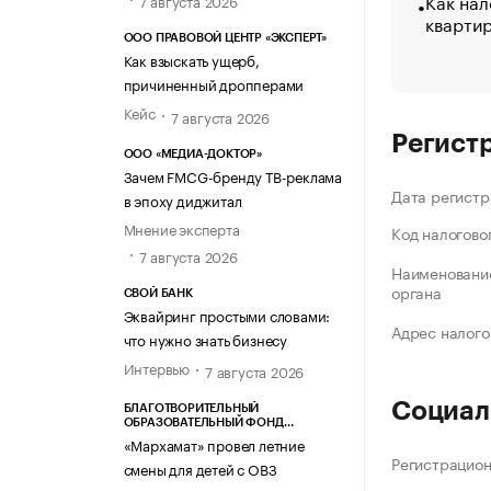
Как нал
7 августа 2026
кварти
ООО ПРАВОВОЙ ЦЕНТР «ЭКСПЕРТ»
Как взыскать ущерб,
причиненный дропперами
Кейс
7 августа 2026
Регист
ООО «МЕДИА-ДОКТОР»
Зачем FMCG-бренду ТВ-реклама
Дата регистр
в эпоху диджитал
Мнение эксперта
Код налогово
7 августа 2026
Наименование
органа
СВОЙ БАНК
Эквайринг простыми словами:
Адрес налого
что нужно знать бизнесу
Интервью
7 августа 2026
Социал
БЛАГОТВОРИТЕЛЬНЫЙ
ОБРАЗОВАТЕЛЬНЫЙ ФОНД
«МАРХАМАТ»
«Мархамат» провел летние
Регистрацио
смены для детей с ОВЗ