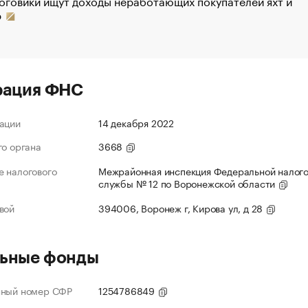
оговики ищут доходы неработающих покупателей яхт и
р
рация ФНС
ации
14 декабря 2022
го органа
3668
 налогового
Межрайонная инспекция Федеральной налог
службы № 12 по Воронежской области
вой
394006, Воронеж г, Кирова ул, д 28
ьные фонды
нный номер СФР
1254786849