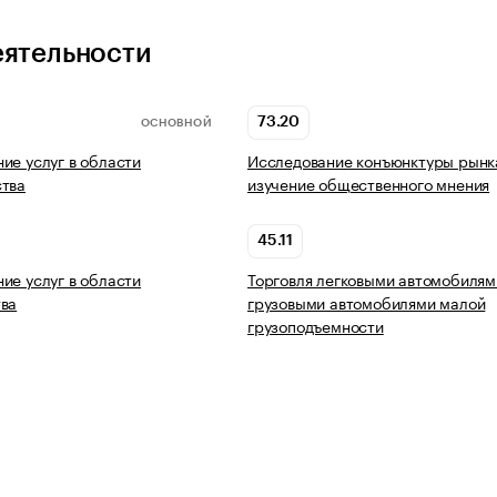
еятельности
73.20
ОСНОВНОЙ
ие услуг в области
Исследование конъюнктуры рынк
ства
изучение общественного мнения
45.11
ие услуг в области
Торговля легковыми автомобилям
тва
грузовыми автомобилями малой
грузоподъемности