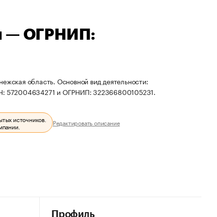
ч — ОГРНИП:
нежская область. Основной вид деятельности:
НН: 572004634271 и ОГРНИП: 322366800105231.
ытых источников.
Редактировать описание
мпании.
Профиль