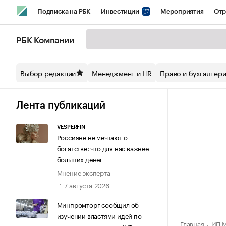
Подписка на РБК
Инвестиции
Мероприятия
Отр
Спорт
Школа управления РБК
РБК Образование
РБ
РБК Компании
Стиль
Крипто
РБК Бизнес-среда
Дискуссионный кл
Выбор редакции
Менеджмент и HR
Право и бухгалтер
Спецпроекты СПб
Конференции СПб
Спецпроекты
Технологии и медиа
Финансы
Рынок наличной валют
Лента публикаций
VESPERFIN
Россияне не мечтают о
богатстве: что для нас важнее
больших денег
Мнение эксперта
7 августа 2026
Минпромторг сообщил об
изучении властями идей по
Главная
ИП М