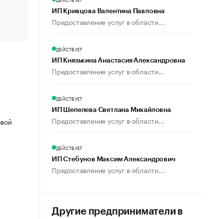
Что обвинения против Павла Дурова значат для Tele
ИП Кривцова Валентина Павловна
пользователей
Предоставление услуг в области...
ДЕЙСТВУЕТ
ИП Князькина Анастасия Александровна
Предоставление услуг в области...
ДЕЙСТВУЕТ
ИП Шепелева Светлана Михайловна
Предоставление услуг в области...
овой
ДЕЙСТВУЕТ
ИП Стебунов Максим Александрович
Предоставление услуг в области...
Другие предприниматели в