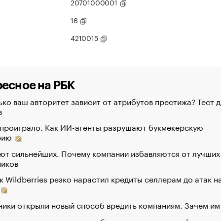
20701000001
16
4210015
есное на РБК
ко ваш авторитет зависит от атрибутов престижа? Тест д
в
 проиграло. Как ИИ-агенты разрушают букмекерскую
рию
ют сильнейших. Почему компании избавляются от лучших
ников
к Wildberries резко нарастил кредиты селлерам до атак н
ики открыли новый способ вредить компаниям. Зачем им