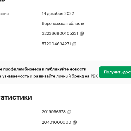
ации
14 декабря 2022
Воронежская область
322366800105231
572004634271
е профилем бизнеса и публикуйте новости
Получить дос
 узнаваемость и развивайте личный бренд на РБК
татистики
2019956578
20401000000