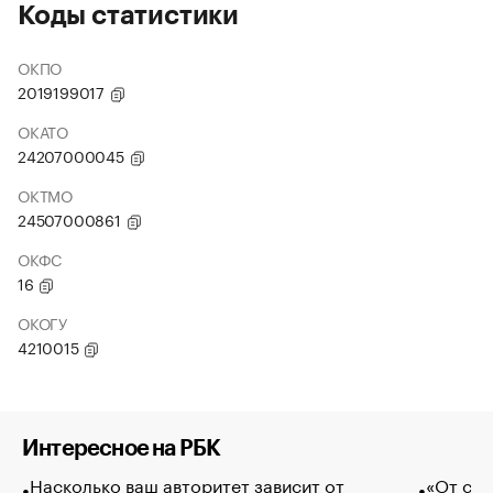
Коды статистики
ОКПО
2019199017
ОКАТО
24207000045
ОКТМО
24507000861
ОКФС
16
ОКОГУ
4210015
Интересное на РБК
Насколько ваш авторитет зависит от
«От спо