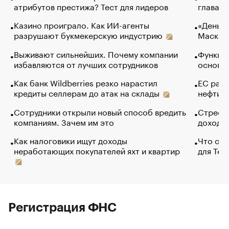
атрибутов престижа? Тест для лидеров
глава к
Казино проиграло. Как ИИ-агенты
«Деньги
разрушают букмекерскую индустрию
Маск в 
Выживают сильнейших. Почему компании
Функции
избавляются от лучших сотрудников
основ э
Как банк Wildberries резко нарастил
ЕС раз
кредиты селлерам до атак на склады
нефти —
Сотрудники открыли новый способ вредить
Стресс 
компаниям. Зачем им это
доходов
Как налоговики ищут доходы
Что обв
неработающих покупателей яхт и квартир
для Tel
Регистрация ФНС