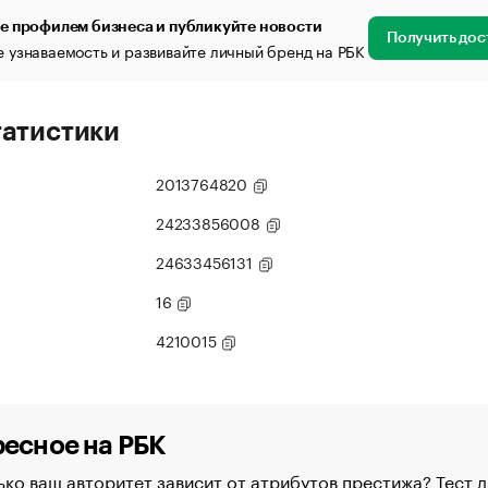
е профилем бизнеса и публикуйте новости
Получить дос
 узнаваемость и развивайте личный бренд на РБК
татистики
2013764820
24233856008
24633456131
16
4210015
есное на РБК
ко ваш авторитет зависит от атрибутов престижа? Тест д