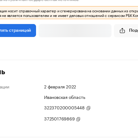
ия носит справочный характер и сгенерирована на основании данных из откр
 не является пользователем и не имеет деловых отношений с сервисом РБК Ко
Под
лять страницей
ль
ации
2 февраля 2022
Ивановская область
322370200005448
372501769869