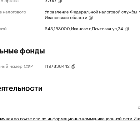
го органа
3700
 налогового
Управление Федеральной налоговой службы 
Ивановской области
вой
643,153000,Иваново г,Почтовая ул,24
ьные фонды
нный номер СФР
1197838442
еятельности
ничная по почте или по информационно-коммуникационной сети Ин