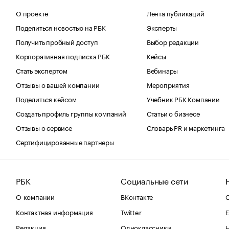
О проекте
Лента публикаций
Поделиться новостью на РБК
Эксперты
Получить пробный доступ
Выбор редакции
Корпоративная подписка РБК
Кейсы
Стать экспертом
Вебинары
Отзывы о вашей компании
Мероприятия
Поделиться кейсом
Учебник РБК Компании
Создать профиль группы компаний
Статьи о бизнесе
Отзывы о сервисе
Словарь PR и маркетинга
Сертифицированные партнеры
РБК
Социальные сети
О компании
ВКонтакте
С
Контактная информация
Twitter
Е
Редакция
Одноклассники