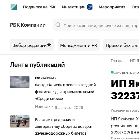
Подписка на РБК
Инвестиции
Мероприятия
Отр
Спорт
Школа управления РБК
РБК Образование
РБ
РБК Компании
Город
Стиль
Крипто
РБК Бизнес-среда
Дискусси
Выбор редакции
Менеджмент и HR
Право и бухгал
Спецпроекты СПб
Конференции СПб
Спецпроекты
Главная
ИП Я
Технологии и медиа
Финансы
Рынок наличной валют
Лента публикаций
ДЕЙСТВУЕТ
ОБНО
БФ «АЛИСА»
ИП Я
Фонд «Алиса» провел выездной
фестиваль для приемных семей
3223
«Среди своих»
Новость
6 августа 2026
Розничная торг
ИП Якубова Х
Властям предложили
розничная по
альтернативу сбору за возврат
3223702000
железнодорожных билетов
Данные получен