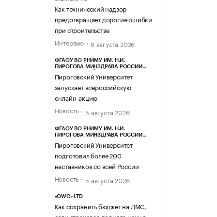
Как технический надзор
предотвращает дорогие ошибки
при строительстве
Интервью
6 августа 2026
ФГАОУ ВО РНИМУ ИМ. Н.И.
ПИРОГОВА МИНЗДРАВА РОССИИ
(ПИРОГОВСКИЙ УНИВЕРСИТЕТ)
Пироговский Университет
запускает всероссийскую
онлайн-акцию
Новость
5 августа 2026
ФГАОУ ВО РНИМУ ИМ. Н.И.
ПИРОГОВА МИНЗДРАВА РОССИИ
(ПИРОГОВСКИЙ УНИВЕРСИТЕТ)
Пироговский Университет
подготовил более 200
наставников со всей России
Новость
5 августа 2026
«OWC» LTD
Как сохранить бюджет на ДМС,
если страховая подняла цену в