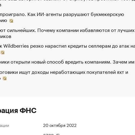
в
 проиграло. Как ИИ-агенты разрушают букмекерскую
рию
ют сильнейших. Почему компании избавляются от лучших
ников
к Wildberries резко нарастил кредиты селлерам до атак н
ики открыли новый способ вредить компаниям. Зачем им
оговики ищут доходы неработающих покупателей яхт и
р
рация ФНС
ации
20 октября 2022