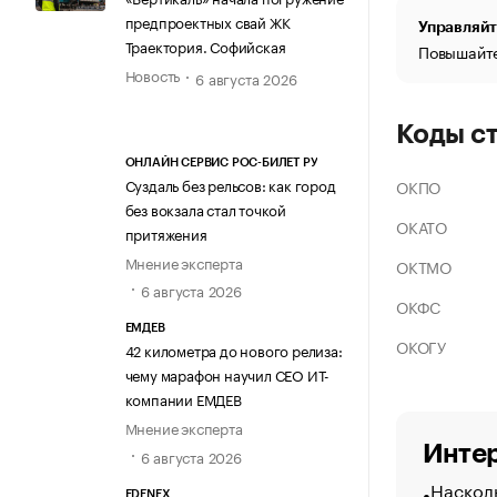
предпроектных свай ЖК
Управляйт
Траектория. Софийская
Повышайте
Новость
6 августа 2026
Коды с
ОНЛАЙН СЕРВИС РОС-БИЛЕТ РУ
Суздаль без рельсов: как город
ОКПО
без вокзала стал точкой
ОКАТО
притяжения
Мнение эксперта
ОКТМО
6 августа 2026
ОКФС
ЕМДЕВ
ОКОГУ
42 километра до нового релиза:
чему марафон научил СЕО ИТ-
компании ЕМДЕВ
Мнение эксперта
Интер
6 августа 2026
Насколь
EDENEX