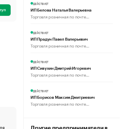
ДЕЙСТВУЕТ
туп
ИП Белова Наталья Валерьевна
Торговля розничная по почте...
ДЕЙСТВУЕТ
ИП Прадун Павел Валерьевич
Торговля розничная по почте...
ДЕЙСТВУЕТ
ИП Сивухин Дмитрий Игоревич
Торговля розничная по почте...
ДЕЙСТВУЕТ
ИП Борисов Максим Дмитриевич
Торговля розничная по почте...
ля
«От спорта тело стареет иначе». Как живет глава ко
Другие предприниматели в