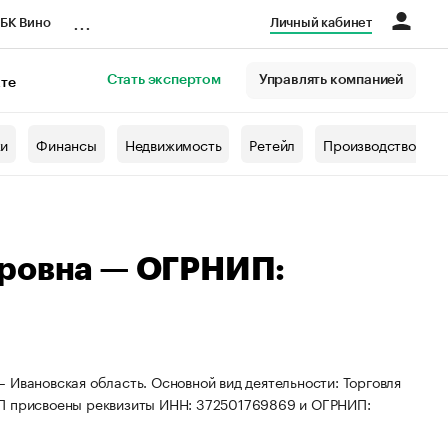
...
БК Вино
Личный кабинет
Стать экспертом
Управлять компанией
кте
азета
жи
Финансы
Недвижимость
Ретейл
Производство
ировна — ОГРНИП:
 Ивановская область. Основной вид деятельности: Торговля
ИП присвоены реквизиты ИНН: 372501769869 и ОГРНИП: