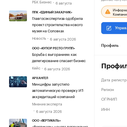
РБК Бизнес
6 августа
Информац
ППК «ЕДИНЫЙ ЗАКАЗЧИК»
Компания
Главгосэкспертиза одобрила
проект строительства нового
Управ
музея на Соловках
Новость
6 августа 2026
Профиль
ООО «КУПОР РЕСТО ГРУПП»
Борьба с выгоранием: как
делегирование спасает бизнес
Профи
Кейс
6 августа 2026
Дата регистр
АРХАНГЕЛ
Минцифры запустило
Регион
автоматическую проверку ИТ-
аккредитаций компаний
ОГРНИП
Мнение эксперта
ИНН
6 августа 2026
ООО «ВЕРТИКАЛЬ»
«Вертикаль» начала погружение