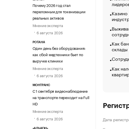
лидеро
Почему 2026 год стал
переломным для токенизации
Казино
реальных активов
индуст
Мнение эксперта
Выжива
6 августа 2026
сотруд
Как бан
РОТАНА
Один день без оборудования:
склады
как сбой медтехники бьет по
Сотрудн
выручке клиники
Как нал
Мнение эксперта
кварти
6 августа 2026
МОНТРАНС
С 1 сентября видеонаблюдение
на транспорте переходит на Full
HD
Регист
Мнение эксперта
6 августа 2026
Дата регистр
«АЛЬКОН»