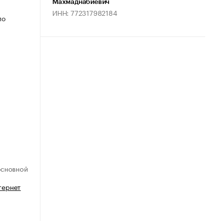
Махмаднабиевич
ИНН: 772317982184
по
ОСНОВНОЙ
тернет