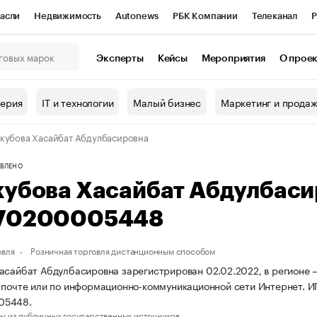
асли
Недвижимость
Autonews
РБК Компании
Телеканал
Р
К Курсы
РБК Life
Тренды
Визионеры
Национальные проекты
Эксперты
Кейсы
Мероприятия
О прое
онный клуб
Исследования
Кредитные рейтинги
Франшизы
Г
терия
IT и технологии
Малый бизнес
Маркетинг и прода
Проверка контрагентов
Политика
Экономика
Бизнес
кубова Хасайбат Абдулбасировна
ы
ВЛЕНО
кубова Хасайбат Абдулбас
70200005448
овля
Розничная торговля дистанционным способом
асайбат Абдулбасировна зарегистрирован 02.02.2022, в регионе —
 почте или по информационно-коммуникационной сети Интернет. 
05448.
ы из публичных государственных источников.