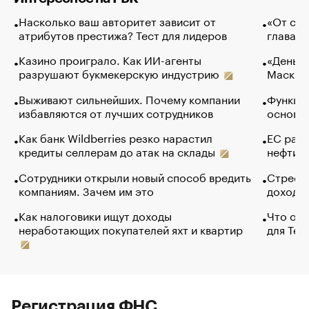
Насколько ваш авторитет зависит от
«От спо
атрибутов престижа? Тест для лидеров
глава к
Казино проиграло. Как ИИ-агенты
«Деньги
разрушают букмекерскую индустрию
Маск в 
Выживают сильнейших. Почему компании
Функции
избавляются от лучших сотрудников
основ э
Как банк Wildberries резко нарастил
ЕС раз
кредиты селлерам до атак на склады
нефти —
Сотрудники открыли новый способ вредить
Стресс 
компаниям. Зачем им это
доходов
Как налоговики ищут доходы
Что обв
неработающих покупателей яхт и квартир
для Tel
Регистрация ФНС