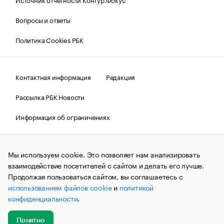
Вопросы и ответы
Политика Cookies РБК
Контактная информация
Редакция
Рассылка РБК Новости
Информация об ограничениях
Правовая информация
О соблюдении авторских прав
Мы используем cookie. Это позволяет нам анализировать
© АО «РОСБИЗНЕСКОНСАЛТИНГ»,
1995–2026.
Сообщения
и материалы информационного агентства «РБК»
взаимодействие посетителей с сайтом и делать его лучше.
(зарегистрировано Федеральной службой по надзору в сфере
Продолжая пользоваться сайтом, вы соглашаетесь с
связи, информационных технологий и массовых
использованием файлов cookie
и
политикой
коммуникаций (Роскомнадзор) 09.12.2015 за номером ИА
№ФС77-63848) сопровождаются пометкой «РБК». Отдельные
конфиденциальности
.
публикации могут содержать информацию,
не предназначенную для пользователей
до 18 лет.
companycardsfeedback@rbc.ru
Понятно