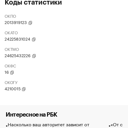
Коды статистики
ОКПО
2013919123
ОКАТО
24225831024
ОКТМО
24625432226
ОКФС
16
ОКОГУ
4210015
Интересное на РБК
Насколько ваш авторитет зависит от
«От спо