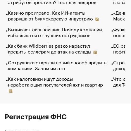
атрибутов престижа? Тест для лидеров
глава к
Казино проиграло. Как ИИ-агенты
«Деньги
разрушают букмекерскую индустрию
Маск в 
Выживают сильнейших. Почему компании
Функции
избавляются от лучших сотрудников
основ э
Как банк Wildberries резко нарастил
ЕС раз
кредиты селлерам до атак на склады
нефти —
Сотрудники открыли новый способ вредить
Стресс 
компаниям. Зачем им это
доходов
Как налоговики ищут доходы
Что обв
неработающих покупателей яхт и квартир
для Tel
Регистрация ФНС
Дата регистрации